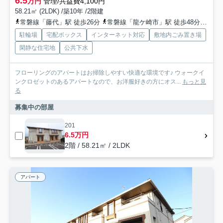
6.5
万円
管理/共益費4,100円
58.21㎡ (2LDK) /築10年 /2階建
常磐線「藤代」駅 徒歩26分
常磐線「龍ケ崎市」駅 徒歩48分
関東
駐輪場
宅配ボックス
インターネット対応
敷地内ごみ置き場
閑静な住宅地
公共下水
フローリングのアパートはお掃除しやすい快適な環境です♪ ウォークイ
ンクロゼットのあるアパートなので、お洋服好きの方にオス...
もっと見
る
募集中の部屋
201
6.5万円
2階 / 58.21㎡ / 2LDK
アパート