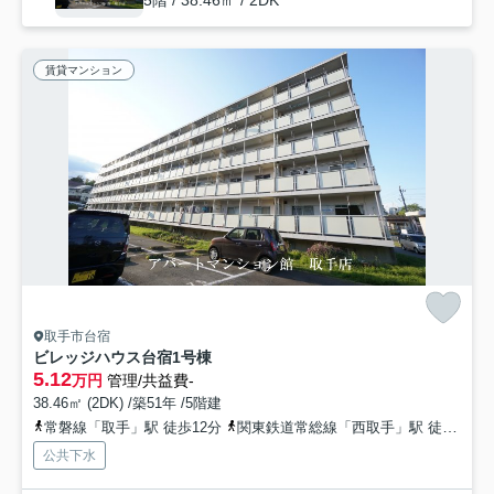
5階 / 38.46㎡ / 2DK
賃貸マンション
取手市台宿
ビレッジハウス台宿1号棟
5.12
万円
管理/共益費-
38.46㎡ (2DK) /築51年 /5階建
常磐線「取手」駅 徒歩12分
関東鉄道常総線「西取手」駅 徒歩27分
公共下水