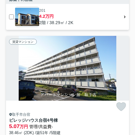
201
4.2万円
2階 / 38.29㎡ / 2K
賃貸マンション
取手市台宿
ビレッジハウス台宿4号棟
5.07
万円
管理/共益費-
38.46㎡ (2DK) /築51年 /5階建