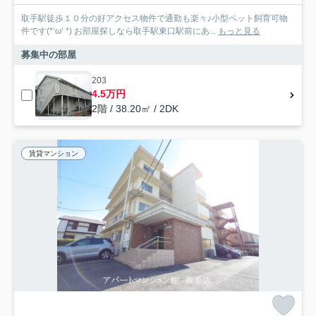
取手駅徒歩１０分の好アクセス物件で通勤も楽々♪小型ペット飼育可物
件です(*‘ω‘ *) お部屋探しなら取手駅東口駅前にあ...
もっと見る
募集中の部屋
203
4.5万円
2階 / 38.20㎡ / 2DK
賃貸マンション