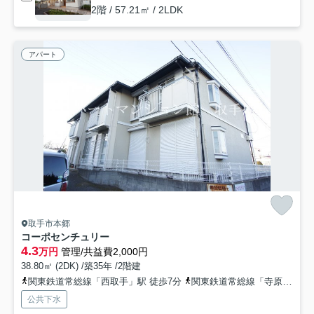
2階 / 57.21㎡ / 2LDK
アパート
取手市本郷
コーポセンチュリー
4.3
万円
管理/共益費2,000円
38.80㎡ (2DK) /築35年 /2階建
関東鉄道常総線「西取手」駅 徒歩7分
関東鉄道常総線「寺原」駅 徒歩8分
公共下水