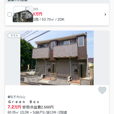
101
5万円
1階 / 53.70㎡ / 2DK
テラス
取手市白山
Ｇｒｅｅｎ Ｂｏｘ
7.2
万円
管理/共益費2,500円
60.05㎡ (2LDK＋S(納戸)) /築13年 /2階建