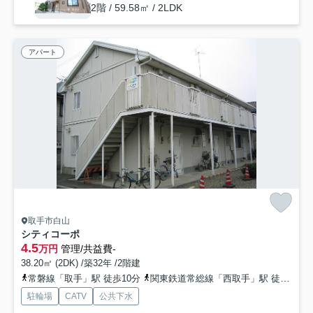
2階 / 59.58㎡ / 2LDK
アパート
取手市白山
シティコーポ
4.5
万円
管理/共益費-
38.20㎡ (2DK) /築32年 /2階建
常磐線「取手」駅 徒歩10分
関東鉄道常総線「西取手」駅 徒歩15分
駐輪場
CATV
公共下水