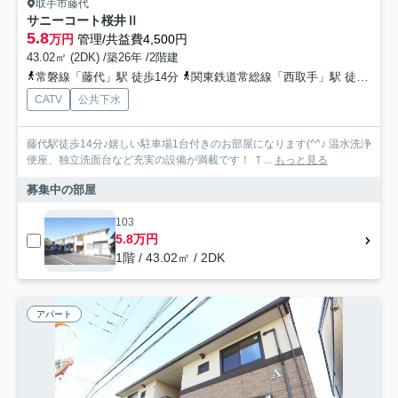
取手市藤代
サニーコート桜井Ⅱ
5.8
万円
管理/共益費4,500円
43.02㎡ (2DK) /築26年 /2階建
常磐線「藤代」駅 徒歩14分
関東鉄道常総線「西取手」駅 徒歩68分
CATV
公共下水
藤代駅徒歩14分♪嬉しい駐車場1台付きのお部屋になります(^^♪ 温水洗浄
便座、独立洗面台など充実の設備が満載です！ Ｔ...
もっと見る
募集中の部屋
103
5.8万円
1階 / 43.02㎡ / 2DK
アパート