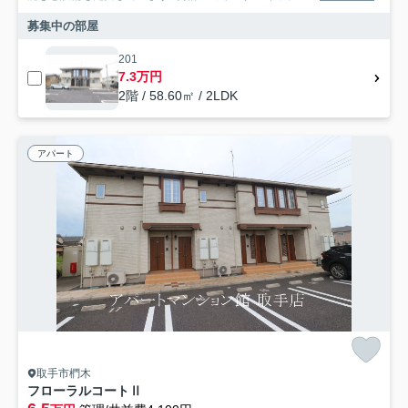
募集中の部屋
201
7.3万円
2階 / 58.60㎡ / 2LDK
アパート
取手市椚木
フローラルコートⅡ