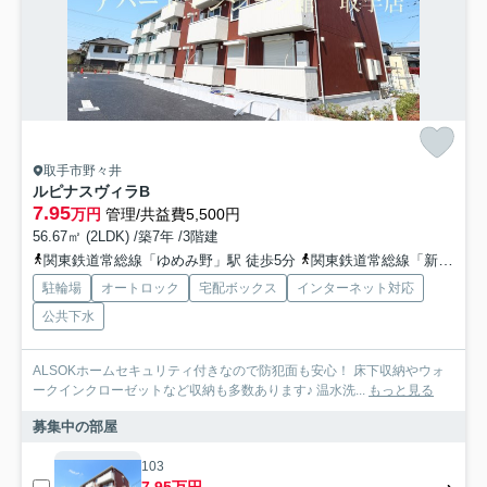
取手市野々井
ルピナスヴィラB
7.95
万円
管理/共益費5,500円
56.67㎡ (2LDK) /築7年 /3階建
関東鉄道常総線「ゆめみ野」駅 徒歩5分
関東鉄道常総線「新取手」駅 徒歩6分
駐輪場
オートロック
宅配ボックス
インターネット対応
公共下水
ALSOKホームセキュリティ付きなので防犯面も安心！ 床下収納やウォ
ークインクローゼットなど収納も多数あります♪ 温水洗...
もっと見る
募集中の部屋
103
7.95万円