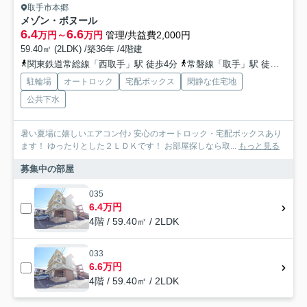
取手市本郷
メゾン・ボヌール
6.4
6.6
万円～
万円
管理/共益費2,000円
59.40㎡ (2LDK) /築36年 /4階建
関東鉄道常総線「西取手」駅 徒歩4分
常磐線「取手」駅 徒歩20分
駐輪場
オートロック
宅配ボックス
閑静な住宅地
公共下水
暑い夏場に嬉しいエアコン付♪ 安心のオートロック・宅配ボックスあり
ます！ ゆったりとした２ＬＤＫです！ お部屋探しなら取...
もっと見る
募集中の部屋
035
6.4万円
4階 / 59.40㎡ / 2LDK
033
6.6万円
4階 / 59.40㎡ / 2LDK