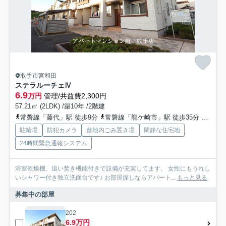
取手市宮和田
ステラルーチェⅣ
6.9
万円
管理/共益費2,300円
57.21㎡ (2LDK) /築10年 /2階建
常磐線「藤代」駅 徒歩9分
常磐線「龍ケ崎市」駅 徒歩35分
関東鉄
駐輪場
防犯カメラ
敷地内ごみ置き場
閑静な住宅地
24時間緊急通報システム
浴室乾燥機、追い焚き機能付きで設備が充実してます。 女性にもうれし
いシャワー付き独立洗面台です♪ お部屋探しならアパート...
もっと見る
募集中の部屋
202
6.9万円