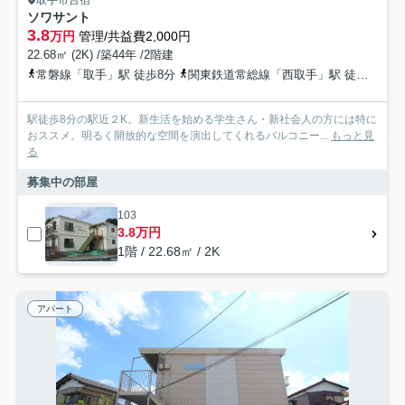
取手市台宿
ソワサント
3.8
万円
管理/共益費2,000円
22.68㎡ (2K) /築44年 /2階建
常磐線「取手」駅 徒歩8分
関東鉄道常総線「西取手」駅 徒歩28分
駅徒歩8分の駅近２K。新生活を始める学生さん・新社会人の方には特に
おススメ。明るく開放的な空間を演出してくれるバルコニー...
もっと見
る
募集中の部屋
103
3.8万円
1階 / 22.68㎡ / 2K
アパート