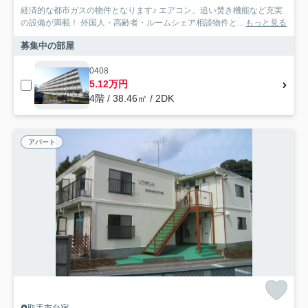
経済的な都市ガスの物件となります♪ エアコン、追い焚き機能など充実
の設備が満載！ 外国人・高齢者・ルームシェア相談物件と...
もっと見る
募集中の部屋
0408
5.12万円
4階 / 38.46㎡ / 2DK
アパート