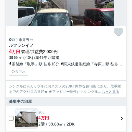
取手市井野台
ルフランイノ
4
万円
管理/共益費2,000円
38.88㎡ (2DK) /築41年 /2階建
常磐線「取手」駅 徒歩16分
関東鉄道常総線「寺原」駅 徒歩25分
公共下水
シングルにもカップルにおススメの2DK♪ 閑静な住宅街にあり、取手駅
までのアクセスの良好★ ★ファミリー物件からシングル...
もっと見る
募集中の部屋
203
4万円
2階 / 38.88㎡ / 2DK