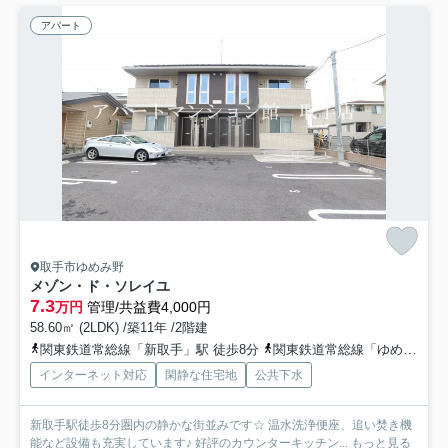
アパート
取手市ゆめみ野
メゾン・ド・ソレイユ
7.3
万円
管理/共益費4,000円
58.60㎡ (2LDK) /築11年 /2階建
関東鉄道常総線「新取手」駅 徒歩8分
関東鉄道常総線「ゆめみ野」駅 徒歩11分
インターネット対応
閑静な住宅地
公共下水
新取手駅徒歩8分圏内の静かな街並みです☆ 温水洗浄便座、追い焚き機
能など設備も充実しています♪ 好評のカウンターキッチン...
もっと見る