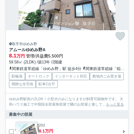
取手市ゆめみ野
アムールゆめみ野A
8.1
万円
管理/共益費5,500円
59.58㎡ (2LDK) /築13年 /2階建
関東鉄道常総線「ゆめみ野」駅 徒歩4分
関東鉄道常総線「稲戸井」駅 徒歩15分
駐輪場
オートロック
インターネット対応
敷地内ごみ置き場
閑静な住宅地
駐車2台可
ゆめみ野駅前の2LDK！小型犬のみになりますが飼育可能物件です。 大
和ハウス施工で中階段全部屋角部屋で隣のお部屋と接して...
もっと見る
募集中の部屋
202
8.1万円