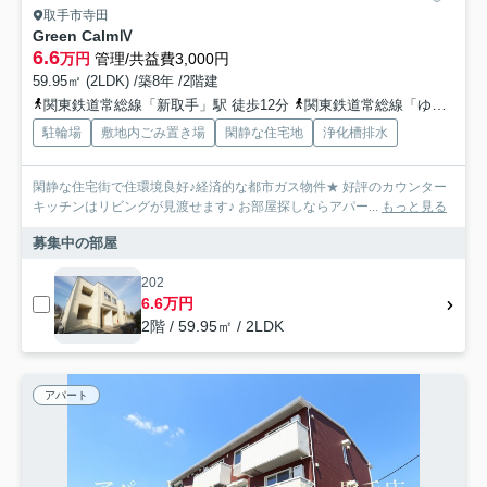
取手市寺田
Green CalmⅣ
6.6
万円
管理/共益費3,000円
59.95㎡ (2LDK) /築8年 /2階建
関東鉄道常総線「新取手」駅 徒歩12分
関東鉄道常総線「ゆめみ野」駅 徒歩14分
駐輪場
敷地内ごみ置き場
閑静な住宅地
浄化槽排水
閑静な住宅街で住環境良好♪経済的な都市ガス物件★ 好評のカウンター
キッチンはリビングが見渡せます♪ お部屋探しならアパー...
もっと見る
募集中の部屋
202
6.6万円
2階 / 59.95㎡ / 2LDK
アパート