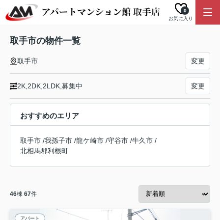
0
お気に入り
取手市の物件一覧
取手市
変更
2K,2DK,2LDK,募集中
変更
おすすめのエリア
取手市
/
我孫子市
/
龍ケ崎市
/
守谷市
/
牛久市
/
北相馬郡利根町
46
棟
67
件
アパート