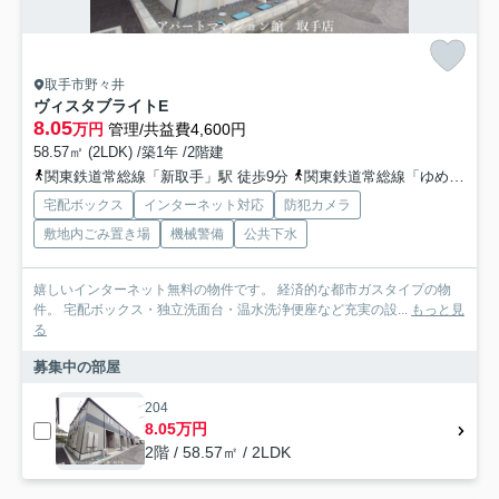
取手市野々井
ヴィスタブライトE
8.05
万円
管理/共益費4,600円
58.57㎡ (2LDK) /築1年 /2階建
関東鉄道常総線「新取手」駅 徒歩9分
関東鉄道常総線「ゆめみ野」駅 徒歩9分
宅配ボックス
インターネット対応
防犯カメラ
敷地内ごみ置き場
機械警備
公共下水
嬉しいインターネット無料の物件です。 経済的な都市ガスタイプの物
件。 宅配ボックス・独立洗面台・温水洗浄便座など充実の設...
もっと見
る
募集中の部屋
204
8.05万円
2階 / 58.57㎡ / 2LDK