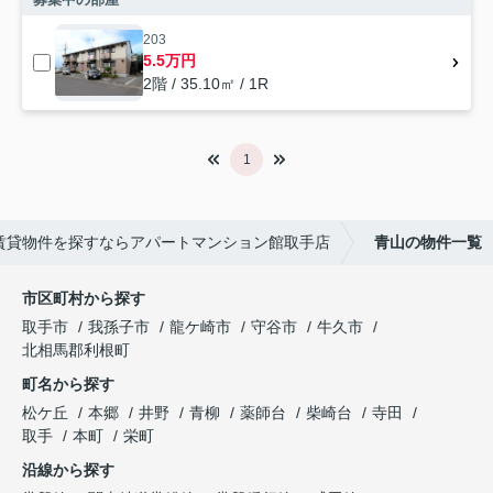
203
5.5万円
2階 / 35.10㎡ / 1R
1
賃貸物件を探すならアパートマンション館取手店
青山の物件一覧
市区町村から探す
取手市
我孫子市
龍ケ崎市
守谷市
牛久市
北相馬郡利根町
町名から探す
松ケ丘
本郷
井野
青柳
薬師台
柴崎台
寺田
取手
本町
栄町
沿線から探す