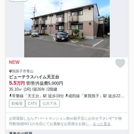
NEW
我孫子市青山
ビューテラスハイム天王台
5.5
万円
管理/共益費5,000円
35.10㎡ (1R) /築26年 /2階建
常磐線「天王台」駅 徒歩19分
成田線「東我孫子」駅 徒歩22分
常
駐輪場
CATV
公共下水
お部屋探しならアパートマンション館㈱取手店にお任せ下さい!(^^)! 物
件数地域NO.1の当店にてお素敵なお部屋をお探し...
もっと見る
募集中の部屋