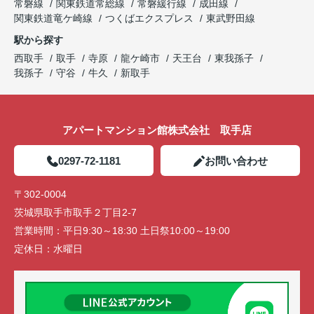
常磐線
関東鉄道常総線
常磐緩行線
成田線
関東鉄道竜ケ崎線
つくばエクスプレス
東武野田線
駅から探す
西取手
取手
寺原
龍ケ崎市
天王台
東我孫子
我孫子
守谷
牛久
新取手
アパートマンション館株式会社 取手店
0297-72-1181
お問い合わせ
〒302-0004
茨城県取手市取手２丁目2-7
営業時間：
平日9:30～18:30 土日祭10:00～19:00
定休日：
水曜日