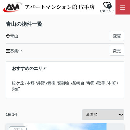
0
お気に入り
青山の物件一覧
青山
変更
募集中
変更
おすすめのエリア
松ケ丘
/
本郷
/
井野
/
青柳
/
薬師台
/
柴崎台
/
寺田
/
取手
/
本町
/
栄町
1
棟
1
件
アパート