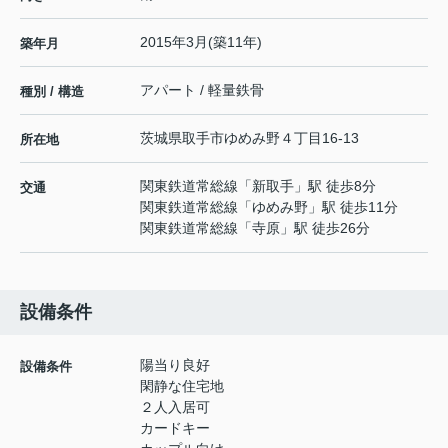
2015年3月(築11年)
築年月
アパート / 軽量鉄骨
種別 / 構造
茨城県
取手市
ゆめみ野
４丁目16-13
所在地
関東鉄道常総線
「
新取手
」駅 徒歩8分
交通
関東鉄道常総線
「
ゆめみ野
」駅 徒歩11分
関東鉄道常総線
「
寺原
」駅 徒歩26分
設備条件
陽当り良好
設備条件
閑静な住宅地
２人入居可
カードキー