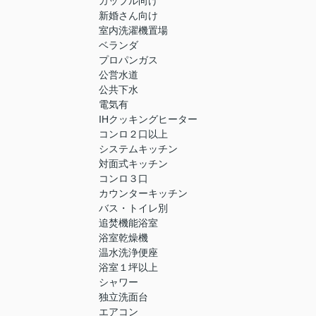
カップル向け
新婚さん向け
室内洗濯機置場
ベランダ
プロパンガス
公営水道
公共下水
電気有
IHクッキングヒーター
コンロ２口以上
システムキッチン
対面式キッチン
コンロ３口
カウンターキッチン
バス・トイレ別
追焚機能浴室
浴室乾燥機
温水洗浄便座
浴室１坪以上
シャワー
独立洗面台
エアコン