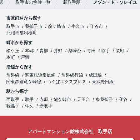
店
取手市の物件一覧
新取手駅
メゾン・ド・ソレイユ
市区町村から探す
取手市
我孫子市
龍ケ崎市
牛久市
守谷市
北相馬郡利根町
町名から探す
松ケ丘
本郷
青柳
井野
柴崎台
寺田
取手
栄町
本町
戸頭
沿線から探す
常磐線
関東鉄道常総線
常磐緩行線
成田線
関東鉄道竜ケ崎線
つくばエクスプレス
東武野田線
駅から探す
西取手
取手
寺原
龍ケ崎市
天王台
東我孫子
守谷
我孫子
牛久
新取手
アパートマンション館株式会社 取手店