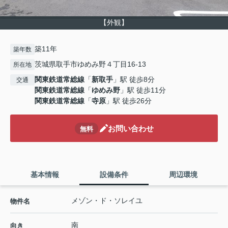
【外観】
築11年
築年数
茨城県取手市ゆめみ野４丁目16-13
所在地
関東鉄道常総線
「
新取手
」駅 徒歩8分
交通
関東鉄道常総線
「
ゆめみ野
」駅 徒歩11分
関東鉄道常総線
「
寺原
」駅 徒歩26分
お問い合わせ
無料
基本情報
設備条件
周辺環境
メゾン・ド・ソレイユ
物件名
南
向き