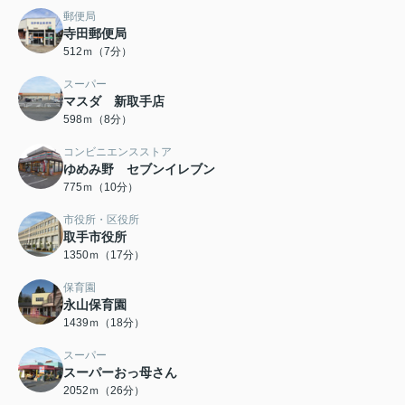
郵便局
寺田郵便局
512ｍ（7分）
スーパー
マスダ 新取手店
598ｍ（8分）
コンビニエンスストア
ゆめみ野 セブンイレブン
775ｍ（10分）
市役所・区役所
取手市役所
1350ｍ（17分）
保育園
永山保育園
1439ｍ（18分）
スーパー
スーパーおっ母さん
2052ｍ（26分）