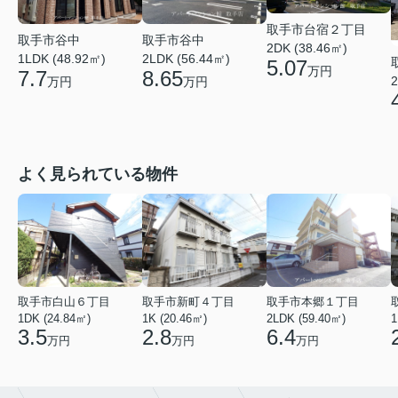
取手市台宿２丁目
取手市谷中
取手市谷中
2DK (38.46㎡)
1LDK (48.92㎡)
2LDK (56.44㎡)
5.07
万円
7.7
8.65
2
万円
万円
よく見られている物件
取手市白山６丁目
取手市新町４丁目
取手市本郷１丁目
1DK (24.84㎡)
1K (20.46㎡)
2LDK (59.40㎡)
1
3.5
2.8
6.4
万円
万円
万円