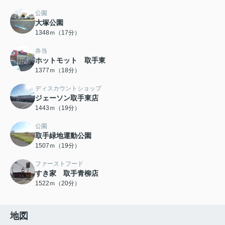
公園
大塚公園
1348ｍ（17分）
弁当
ホットモット 取手東
1377ｍ（18分）
ディスカウントショップ
ジェーソン取手東店
1443ｍ（19分）
公園
取手緑地運動公園
1507ｍ（19分）
ファーストフード
すき家 取手青柳店
1522ｍ（20分）
地図