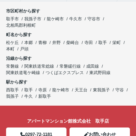
市区町村から探す
取手市
我孫子市
龍ケ崎市
牛久市
守谷市
北相馬郡利根町
町名から探す
松ケ丘
本郷
青柳
井野
柴崎台
寺田
取手
栄町
本町
戸頭
沿線から探す
常磐線
関東鉄道常総線
常磐緩行線
成田線
関東鉄道竜ケ崎線
つくばエクスプレス
東武野田線
駅から探す
西取手
取手
寺原
龍ケ崎市
天王台
東我孫子
守谷
我孫子
牛久
新取手
アパートマンション館株式会社 取手店
0297-72-1181
お問い合わせ