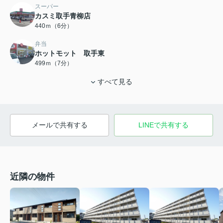
スーパー
カスミ取手青柳店
440ｍ（6分）
弁当
ホットモット 取手東
499ｍ（7分）
すべて見る
メールで共有する
LINEで共有する
近隣の物件