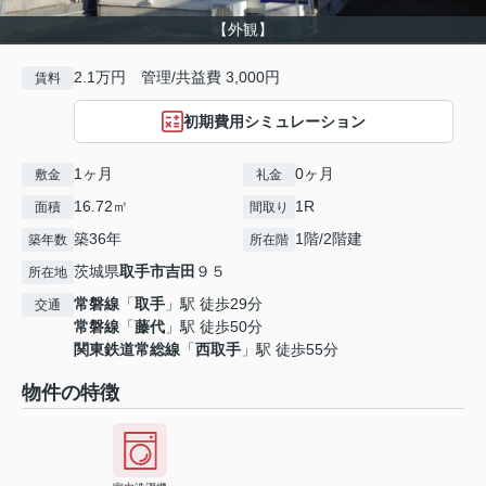
【外観】
2.1万円 管理/共益費 3,000円
賃料
初期費用シミュレーション
1ヶ月
0ヶ月
敷金
礼金
16.72㎡
1R
面積
間取り
築36年
1階/2階建
築年数
所在階
茨城県
取手市
吉田
９５
所在地
常磐線
「
取手
」駅 徒歩29分
交通
常磐線
「
藤代
」駅 徒歩50分
関東鉄道常総線
「
西取手
」駅 徒歩55分
物件の特徴