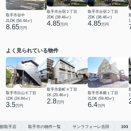
取手市台宿２丁目
取手市台宿２丁目
取手市谷中
2DK (38.46㎡)
2DK (38.46㎡)
2LDK (56.44㎡)
1
4.85
4.85
万円
万円
8.65
万円
よく見られている物件
取手市新町４丁目
取手市白山６丁目
取手市本郷１丁目
1
1K (20.46㎡)
1DK (24.84㎡)
2LDK (59.40㎡)
2.8
万円
3.5
6.4
万円
万円
館取手店
取手市の物件一覧
サンラフォーレ吉田
103