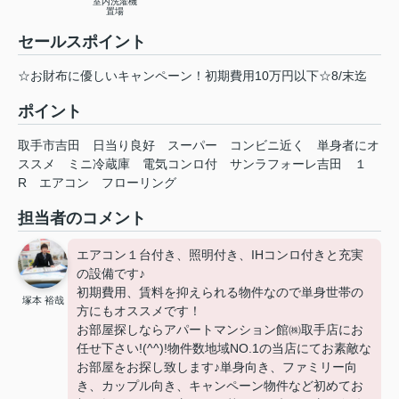
室内洗濯機
置場
セールスポイント
☆お財布に優しいキャンペーン！初期費用10万円以下☆8/末迄
ポイント
取手市吉田
日当り良好
スーパー
コンビニ近く
単身者にオ
ススメ
ミニ冷蔵庫
電気コンロ付
サンラフォーレ吉田
１
R
エアコン
フローリング
担当者のコメント
エアコン１台付き、照明付き、IHコンロ付きと充実
の設備です♪
初期費用、賃料を抑えられる物件なので単身世帯の
塚本 裕哉
方にもオススメです！
お部屋探しならアパートマンション館㈱取手店にお
任せ下さい!(^^)!物件数地域NO.1の当店にてお素敵な
お部屋をお探し致します♪単身向き、ファミリー向
き、カップル向き、キャンペーン物件など初めてお