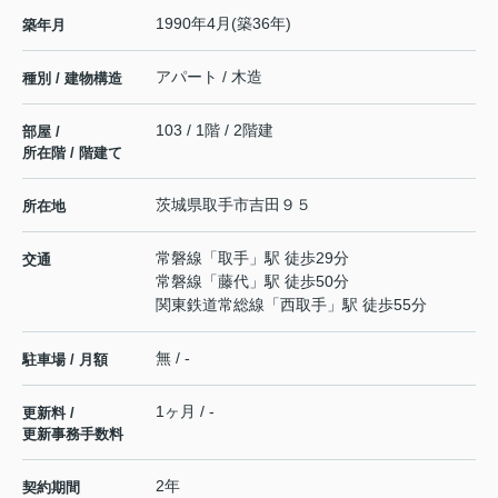
1990年4月(築36年)
築年月
アパート / 木造
種別 / 建物構造
103 / 1階 / 2階建
部屋 /
所在階 / 階建て
茨城県
取手市
吉田
９５
所在地
常磐線
「
取手
」駅 徒歩29分
交通
常磐線
「
藤代
」駅 徒歩50分
関東鉄道常総線
「
西取手
」駅 徒歩55分
無 / -
駐車場 / 月額
1ヶ月 / -
更新料 /
更新事務手数料
2年
契約期間