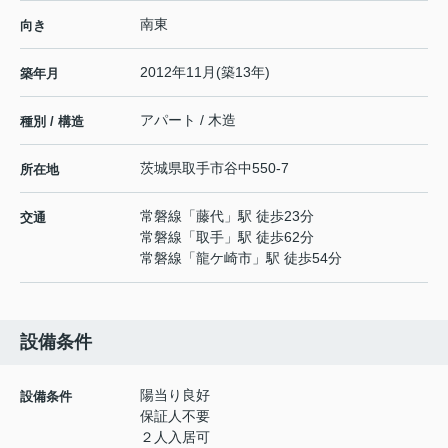
南東
向き
2012年11月(築13年)
築年月
アパート / 木造
種別 / 構造
茨城県
取手市
谷中
550-7
所在地
常磐線
「
藤代
」駅 徒歩23分
交通
常磐線
「
取手
」駅 徒歩62分
常磐線
「
龍ケ崎市
」駅 徒歩54分
設備条件
陽当り良好
設備条件
保証人不要
２人入居可