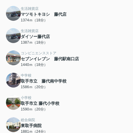
生活雑貨店
マツモトキヨシ 藤代店
1374ｍ（18分）
生活雑貨店
ダイソー藤代店
1387ｍ（18分）
コンビニエンスストア
セブンイレブン 藤代駅南口店
1440ｍ（18分）
中学校
取手市立 藤代南中学校
1586ｍ（20分）
小学校
取手市立 藤代小学校
1590ｍ（20分）
総合病院
東取手病院
1881ｍ（24分）