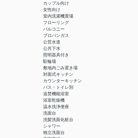
カップル向け
女性向け
室内洗濯機置場
フローリング
バルコニー
プロパンガス
公営水道
公共下水
照明器具付き
駐輪場
敷地内ごみ置き場
対面式キッチン
カウンターキッチン
バス・トイレ別
追焚機能浴室
浴室乾燥機
温水洗浄便座
洗面台
洗髪洗面化粧台
シャワー
独立洗面台