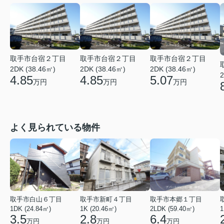
取手市台宿２丁目
取手市台宿２丁目
取手市台宿２丁目
2DK (38.46㎡)
2DK (38.46㎡)
2DK (38.46㎡)
2
4.85
4.85
5.07
万円
万円
万円
よく見られている物件
取手市白山６丁目
取手市新町４丁目
取手市本郷１丁目
1DK (24.84㎡)
1K (20.46㎡)
2LDK (59.40㎡)
1
3.5
2.8
6.4
万円
万円
万円