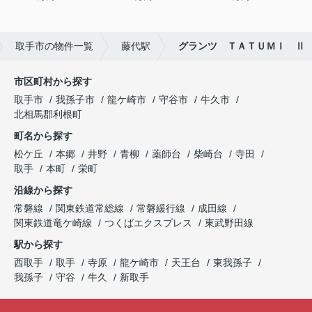
取手市の物件一覧
藤代駅
グランツ ＴＡＴＵＭＩ Ⅱ
市区町村から探す
取手市
我孫子市
龍ケ崎市
守谷市
牛久市
北相馬郡利根町
町名から探す
松ケ丘
本郷
井野
青柳
薬師台
柴崎台
寺田
取手
本町
栄町
沿線から探す
常磐線
関東鉄道常総線
常磐緩行線
成田線
関東鉄道竜ケ崎線
つくばエクスプレス
東武野田線
駅から探す
西取手
取手
寺原
龍ケ崎市
天王台
東我孫子
我孫子
守谷
牛久
新取手