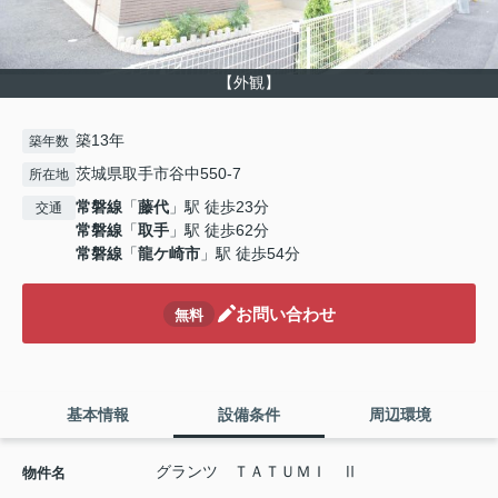
【外観】
築13年
築年数
茨城県取手市谷中550-7
所在地
常磐線
「
藤代
」駅 徒歩23分
交通
常磐線
「
取手
」駅 徒歩62分
常磐線
「
龍ケ崎市
」駅 徒歩54分
お問い合わせ
無料
基本情報
設備条件
周辺環境
グランツ ＴＡＴＵＭＩ Ⅱ
物件名