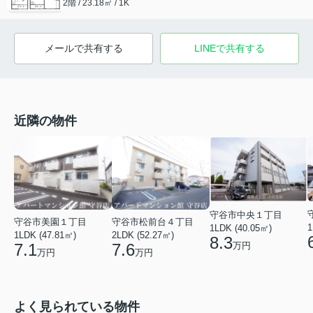
2階 / 23.18㎡ / 1K
メールで共有する
LINEで共有する
近隣の物件
守谷市中央１丁目
守谷市美園１丁目
守谷市松前台４丁目
1
1LDK (40.05㎡)
1LDK (47.81㎡)
2LDK (52.27㎡)
8.3
万円
7.1
7.6
万円
万円
よく見られている物件