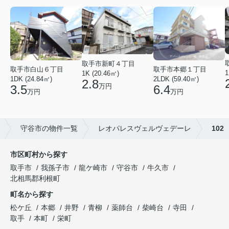
取手市新町４丁目
取手市白山６丁目
取手市本郷１丁目
1
1K (20.46㎡)
1DK (24.84㎡)
2LDK (59.40㎡)
2.8
万円
3.5
6.4
万円
万円
守谷市の物件一覧
レオパレスヴェルヴェデーレ
102
市区町村から探す
取手市
我孫子市
龍ケ崎市
守谷市
牛久市
北相馬郡利根町
町名から探す
松ケ丘
本郷
井野
青柳
薬師台
柴崎台
寺田
取手
本町
栄町