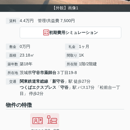
【外観】画像1
4.4万円 管理/共益費 7,500円
賃料
初期費用シミュレーション
0万円
1ヶ月
敷金
礼金
23.18㎡
1K
面積
間取り
築18年
1階/2階建
築年数
所在階
茨城県
守谷市
薬師台
３丁目19-8
所在地
関東鉄道常総線
「
新守谷
」駅 徒歩27分
交通
つくばエクスプレス
「
守谷
」駅 バス17分 「松前台一丁
目」 停歩2分
物件の特徴