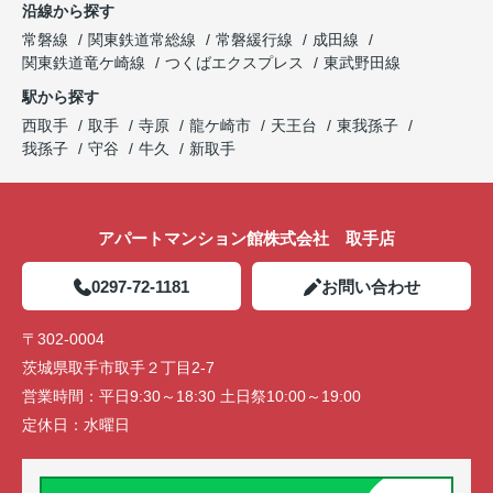
沿線から探す
常磐線
関東鉄道常総線
常磐緩行線
成田線
関東鉄道竜ケ崎線
つくばエクスプレス
東武野田線
駅から探す
西取手
取手
寺原
龍ケ崎市
天王台
東我孫子
我孫子
守谷
牛久
新取手
アパートマンション館株式会社 取手店
0297-72-1181
お問い合わせ
〒302-0004
茨城県取手市取手２丁目2-7
営業時間：
平日9:30～18:30 土日祭10:00～19:00
定休日：
水曜日