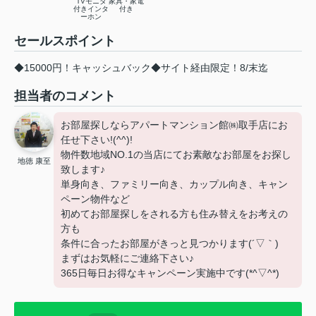
TVモニタ
家具・家電
付きインタ
付き
ーホン
セールスポイント
◆15000円！キャッシュバック◆サイト経由限定！8/末迄
担当者のコメント
お部屋探しならアパートマンション館㈱取手店にお
任せ下さい!(^^)!
物件数地域NO.1の当店にてお素敵なお部屋をお探し
地徳 康至
致します♪
単身向き、ファミリー向き、カップル向き、キャン
ペーン物件など
初めてお部屋探しをされる方も住み替えをお考えの
方も
条件に合ったお部屋がきっと見つかります(´▽｀)
まずはお気軽にご連絡下さい♪
365日毎日お得なキャンペーン実施中です(*^▽^*)