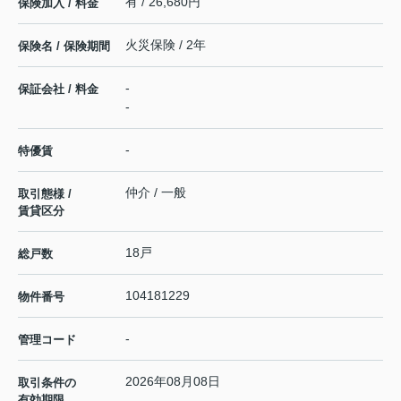
有 / 26,680円
保険加入 / 料金
火災保険 / 2年
保険名 / 保険期間
-
保証会社 / 料金
-
-
特優賃
仲介 / 一般
取引態様 /
賃貸区分
18戸
総戸数
104181229
物件番号
-
管理コード
2026年08月08日
取引条件の
有効期限