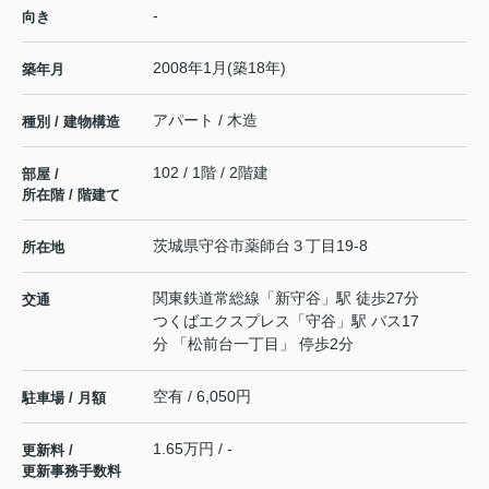
-
向き
2008年1月(築18年)
築年月
アパート / 木造
種別 / 建物構造
102 / 1階 / 2階建
部屋 /
所在階 / 階建て
茨城県
守谷市
薬師台
３丁目19-8
所在地
関東鉄道常総線
「
新守谷
」駅 徒歩27分
交通
つくばエクスプレス
「
守谷
」駅 バス17
分 「松前台一丁目」 停歩2分
空有 / 6,050円
駐車場 / 月額
1.65万円 / -
更新料 /
更新事務手数料