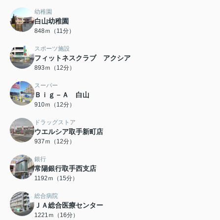
幼稚園
白山幼稚園
848ｍ（11分）
スポーツ施設
フィットネスクラブ アクシア
893ｍ（12分）
スーパー
Ｂｉｇ－Ａ 白山
910ｍ（12分）
ドラッグストア
ウエルシア取手新町店
937ｍ（12分）
銀行
常陽銀行取手西支店
1192ｍ（15分）
総合病院
ＪＡ総合医療センター
1221ｍ（16分）