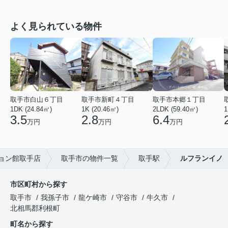
よく見られている物件
取手市白山６丁目
取手市新町４丁目
取手市本郷１丁目
1DK (24.84㎡)
1K (20.46㎡)
2LDK (59.40㎡)
1
3.5
2.8
6.4
万円
万円
万円
ョン館取手店
取手市の物件一覧
取手駅
ルフランイノ
市区町村から探す
取手市
我孫子市
龍ケ崎市
守谷市
牛久市
北相馬郡利根町
町名から探す