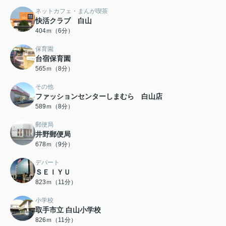
ネットカフェ・まんが喫茶
快活クラブ 白山
404ｍ（6分）
保育園
台宿保育園
565ｍ（8分）
その他
ファッションセンターしまむら 白山店
589ｍ（8分）
郵便局
井野郵便局
678ｍ（9分）
デパート
ＳＥＩＹＵ
823ｍ（11分）
小学校
取手市立 白山小学校
826ｍ（11分）