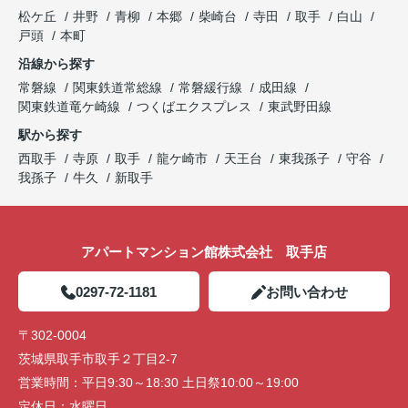
松ケ丘
井野
青柳
本郷
柴崎台
寺田
取手
白山
戸頭
本町
沿線から探す
常磐線
関東鉄道常総線
常磐緩行線
成田線
関東鉄道竜ケ崎線
つくばエクスプレス
東武野田線
駅から探す
西取手
寺原
取手
龍ケ崎市
天王台
東我孫子
守谷
我孫子
牛久
新取手
アパートマンション館株式会社 取手店
0297-72-1181
お問い合わせ
〒302-0004
茨城県取手市取手２丁目2-7
営業時間：
平日9:30～18:30 土日祭10:00～19:00
定休日：
水曜日