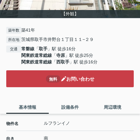
【外観】
築41年
築年数
茨城県取手市井野台１丁目１１−２９
所在地
常磐線
「
取手
」駅 徒歩16分
交通
関東鉄道常総線
「
寺原
」駅 徒歩25分
関東鉄道常総線
「
西取手
」駅 徒歩16分
お問い合わせ
無料
基本情報
設備条件
周辺環境
ルフランイノ
物件名
南
向き