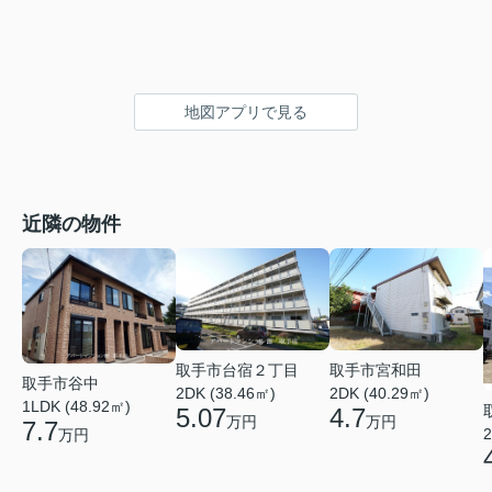
地図アプリで見る
近隣の物件
取手市台宿２丁目
取手市宮和田
取手市谷中
2DK (38.46㎡)
2DK (40.29㎡)
1LDK (48.92㎡)
5.07
4.7
万円
万円
7.7
2
万円