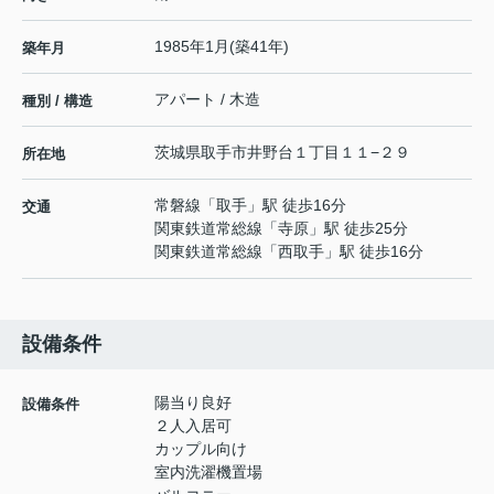
1985年1月(築41年)
築年月
アパート / 木造
種別 / 構造
茨城県
取手市
井野台
１丁目１１−２９
所在地
常磐線
「
取手
」駅 徒歩16分
交通
関東鉄道常総線
「
寺原
」駅 徒歩25分
関東鉄道常総線
「
西取手
」駅 徒歩16分
設備条件
陽当り良好
設備条件
２人入居可
カップル向け
室内洗濯機置場