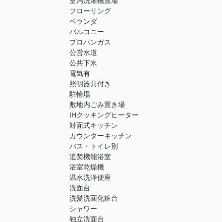
室内洗濯機置場
フローリング
ベランダ
バルコニー
プロパンガス
公営水道
公共下水
電気有
照明器具付き
駐輪場
敷地内ごみ置き場
IHクッキングヒーター
対面式キッチン
カウンターキッチン
バス・トイレ別
追焚機能浴室
浴室乾燥機
温水洗浄便座
洗面台
洗髪洗面化粧台
シャワー
独立洗面台