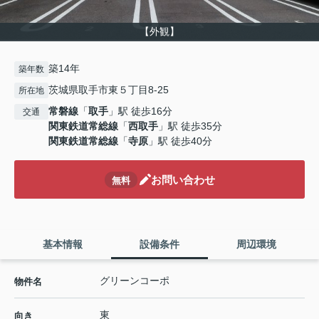
【外観】
築14年
築年数
茨城県取手市東５丁目8-25
所在地
常磐線
「
取手
」駅 徒歩16分
交通
関東鉄道常総線
「
西取手
」駅 徒歩35分
関東鉄道常総線
「
寺原
」駅 徒歩40分
お問い合わせ
無料
基本情報
設備条件
周辺環境
グリーンコーポ
物件名
東
向き