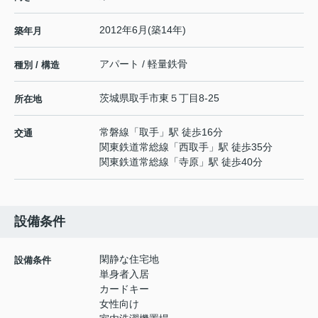
2012年6月(築14年)
築年月
アパート / 軽量鉄骨
種別 / 構造
茨城県
取手市
東
５丁目8-25
所在地
常磐線
「
取手
」駅 徒歩16分
交通
関東鉄道常総線
「
西取手
」駅 徒歩35分
関東鉄道常総線
「
寺原
」駅 徒歩40分
設備条件
閑静な住宅地
設備条件
単身者入居
カードキー
女性向け