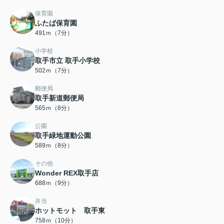
保育園
ふたば保育園
491ｍ（7分）
小学校
取手市立 取手小学校
502ｍ（7分）
郵便局
取手新道郵便局
565ｍ（8分）
公園
取手緑地運動公園
589ｍ（8分）
その他
Wonder REX取手店
688ｍ（9分）
弁当
ホットモット 取手東
758ｍ（10分）