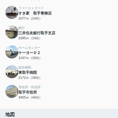
ファーストフード
すき家 取手青柳店
1077ｍ（14分）
銀行
三井住友銀行取手支店
1095ｍ（14分）
ホームセンター
ケーヨーＤ２
1247ｍ（16分）
総合病院
東取手病院
2172ｍ（28分）
市役所・区役所
取手市役所
3455ｍ（44分）
地図