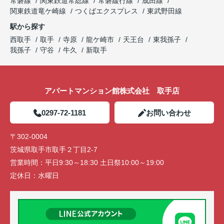
常磐線
関東鉄道常総線
常磐緩行線
成田線
関東鉄道竜ケ崎線
つくばエクスプレス
東武野田線
駅から探す
西取手
取手
寺原
龍ケ崎市
天王台
東我孫子
我孫子
守谷
牛久
新取手
アパートマンション館株式会社 取手店
0297-72-1181
お問い合わせ
〒302-0004
茨城県取手市取手２丁目2-7
営業時間：
平日9:30～18:30 土日祭10:00～19:00
定休日：
水曜日