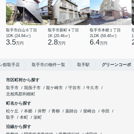
取手市白山６丁目
取手市新町４丁目
取手市本郷１丁目
1DK (24.84㎡)
1K (20.46㎡)
2LDK (59.40㎡)
1
3.5
2.8
6.4
万円
万円
万円
ン館取手店
取手市の物件一覧
取手駅
グリーンコーポ
市区町村から探す
取手市
我孫子市
龍ケ崎市
守谷市
牛久市
北相馬郡利根町
町名から探す
松ケ丘
本郷
井野
青柳
薬師台
柴崎台
寺田
取手
本町
栄町
沿線から探す