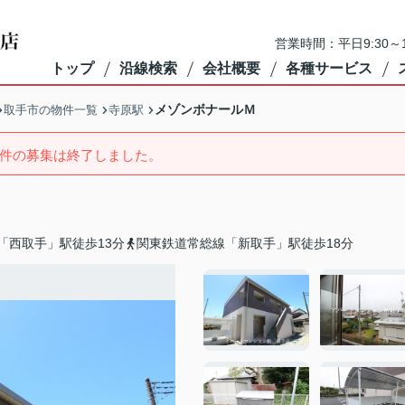
営業時間：平日9:30～1
トップ
沿線検索
会社概要
各種サービス
メゾンボナールＭ
取手市の物件一覧
寺原駅
件の募集は終了しました。
「西取手」駅徒歩13分
関東鉄道常総線「新取手」駅徒歩18分