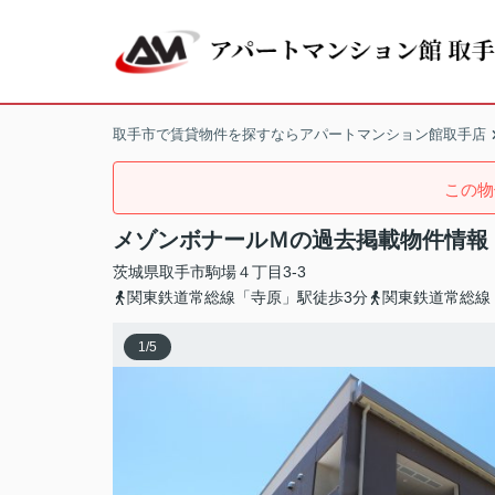
取手市で賃貸物件を探すならアパートマンション館取手店
この物
メゾンボナールＭの過去掲載物件情報
茨城県
取手市
駒場
４丁目3-3
関東鉄道常総線「寺原」駅徒歩3分
関東鉄道常総線
1
/
5