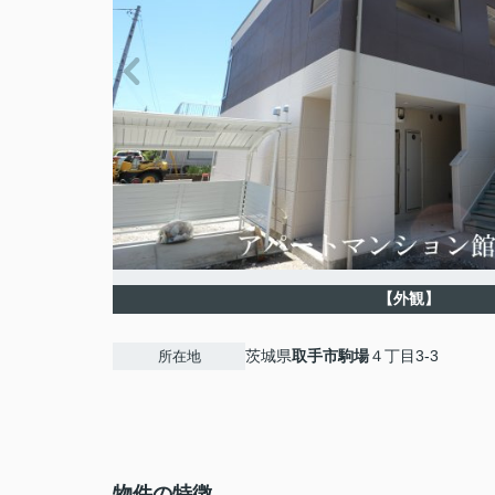
【外観】
茨城県
取手市
駒場
４丁目3-3
所在地
物件の特徴