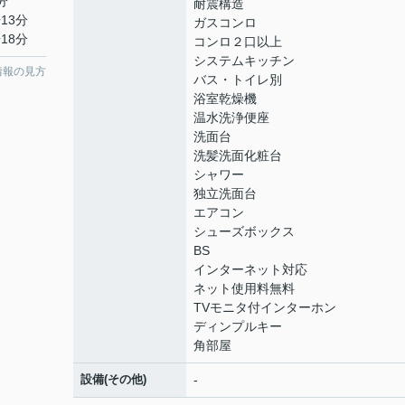
分
耐震構造
13分
ガスコンロ
18分
コンロ２口以上
システムキッチン
情報の見方
バス・トイレ別
浴室乾燥機
温水洗浄便座
洗面台
洗髪洗面化粧台
シャワー
独立洗面台
エアコン
シューズボックス
BS
インターネット対応
ネット使用料無料
TVモニタ付インターホン
ディンプルキー
角部屋
設備(その他)
-