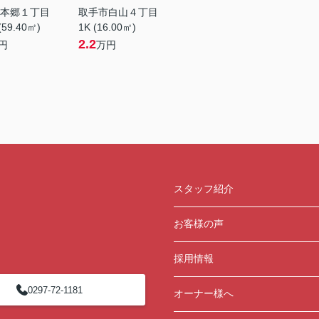
本郷１丁目
取手市白山４丁目
(59.40㎡)
1K (16.00㎡)
2.2
円
万円
スタッフ紹介
お客様の声
採用情報
0297-72-1181
オーナー様へ