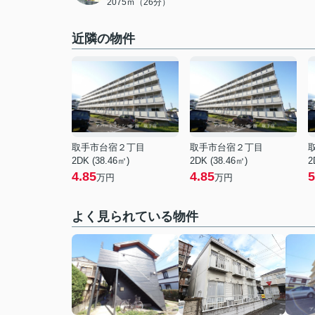
2075ｍ（26分）
近隣の物件
取手市台宿２丁目
取手市台宿２丁目
2DK (38.46㎡)
2DK (38.46㎡)
2
4.85
4.85
5
万円
万円
よく見られている物件