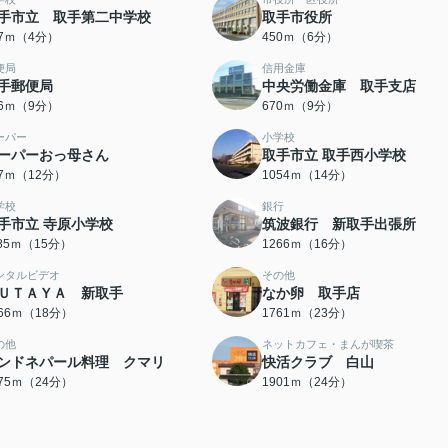
手市立 取手第二中学校
取手市役所
07ｍ（4分）
450ｍ（6分）
便局
信用金庫
手郵便局
中央労働金庫 取手支店
66ｍ（9分）
670ｍ（9分）
ーパー
小学校
ーパーおっ母さん
取手市立 取手西小学校
07ｍ（12分）
1054ｍ（14分）
学校
銀行
手市立 寺原小学校
筑波銀行 新取手出張所
185ｍ（15分）
1266ｍ（16分）
ンタルビデオ
その他
ＵＴＡＹＡ 新取手
なか卵 取手店
366ｍ（18分）
1761ｍ（23分）
の他
ネットカフェ・まんが喫茶
ンドネパール料理 クマリ
快活クラブ 白山
875ｍ（24分）
1901ｍ（24分）