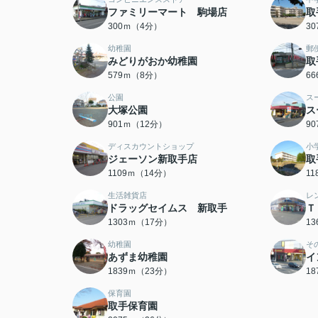
ファミリーマート 駒場店
取
300ｍ（4分）
3
幼稚園
郵
みどりがおか幼稚園
取
579ｍ（8分）
6
公園
ス
大塚公園
ス
901ｍ（12分）
9
ディスカウントショップ
小
ジェーソン新取手店
取
1109ｍ（14分）
1
生活雑貨店
レ
ドラッグセイムス 新取手
Ｔ
1303ｍ（17分）
1
幼稚園
そ
あずま幼稚園
イ
1839ｍ（23分）
1
保育園
取手保育園