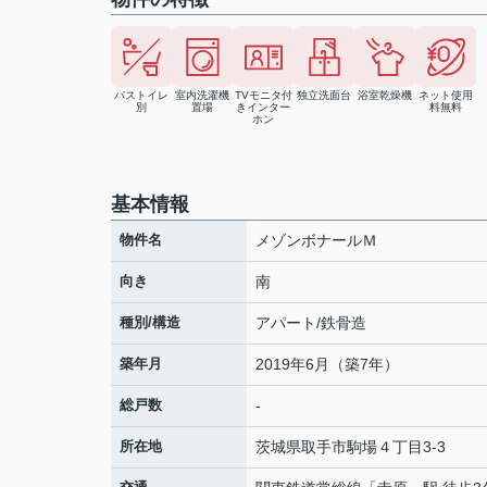
バストイレ
室内洗濯機
TVモニタ付
独立洗面台
浴室乾燥機
ネット使用
別
置場
きインター
料無料
ホン
基本情報
物件名
メゾンボナールＭ
向き
南
種別/構造
アパート/鉄骨造
築年月
2019年6月（築7年）
総戸数
-
所在地
茨城県
取手市
駒場
４丁目3-3