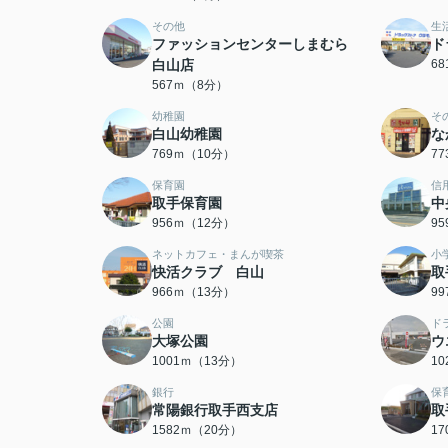
その他
生
ファッションセンターしまむら
ド
白山店
6
567ｍ（8分）
幼稚園
そ
白山幼稚園
な
769ｍ（10分）
7
保育園
信
取手保育園
中
956ｍ（12分）
9
ネットカフェ・まんが喫茶
小
快活クラブ 白山
取
966ｍ（13分）
9
公園
ド
大塚公園
ウ
1001ｍ（13分）
1
銀行
保
常陽銀行取手西支店
取
1582ｍ（20分）
1