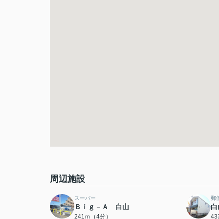
周辺施設
スーパー
郵
Ｂｉｇ－Ａ 白山
白
241ｍ（4分）
4