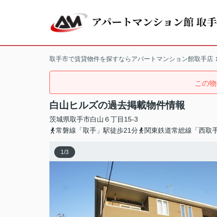
取手市で賃貸物件を探すならアパートマンション館取手店
この物
白山ヒルズの過去掲載物件情報
茨城県
取手市
白山
６丁目15-3
常磐線「取手」駅徒歩21分
関東鉄道常総線「西取
1
/
3