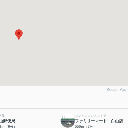
Google Ma
便局
コンビニエンスストア
山郵便局
ファミリーマート 白山店
33ｍ（6分）
556ｍ（7分）