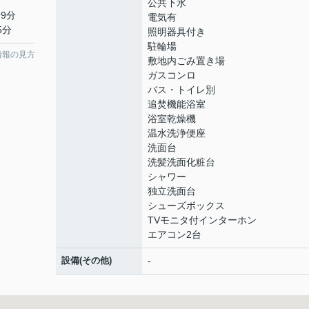
公共下水
9分
電気有
5分
照明器具付き
駐輪場
情報の見方
敷地内ごみ置き場
ガスコンロ
バス・トイレ別
追焚機能浴室
浴室乾燥機
温水洗浄便座
洗面台
洗髪洗面化粧台
シャワー
独立洗面台
シューズボックス
TVモニタ付インターホン
エアコン2台
設備(その他)
-