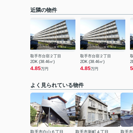
近隣の物件
取手市台宿２丁目
取手市台宿２丁目
2DK (38.46㎡)
2DK (38.46㎡)
2
4.85
4.85
5
万円
万円
よく見られている物件
取手市白山６丁目
取手市新町４丁目
取手市