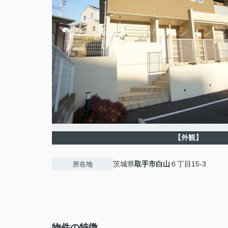
【外観】
茨城県
取手市
白山
６丁目15-3
所在地
物件の特徴