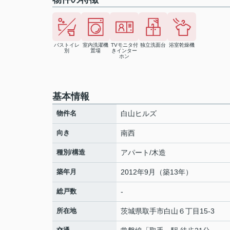
バストイレ
室内洗濯機
TVモニタ付
独立洗面台
浴室乾燥機
別
置場
きインター
ホン
基本情報
物件名
白山ヒルズ
向き
南西
種別/構造
アパート/木造
築年月
2012年9月（築13年）
総戸数
-
所在地
茨城県
取手市
白山
６丁目15-3