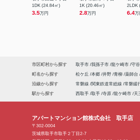
1DK (24.84㎡)
1K (20.46㎡)
2LDK 
3.5
2.8
6.4
万円
万円
万
市区町村から探す
取手市
我孫子市
龍ケ崎市
守谷
町名から探す
松ケ丘
本郷
井野
青柳
薬師台
沿線から探す
常磐線
関東鉄道常総線
常磐緩
駅から探す
西取手
取手
寺原
龍ケ崎市
天
アパートマンション館株式会社 取手店
〒302-0004
茨城県取手市取手２丁目2-7