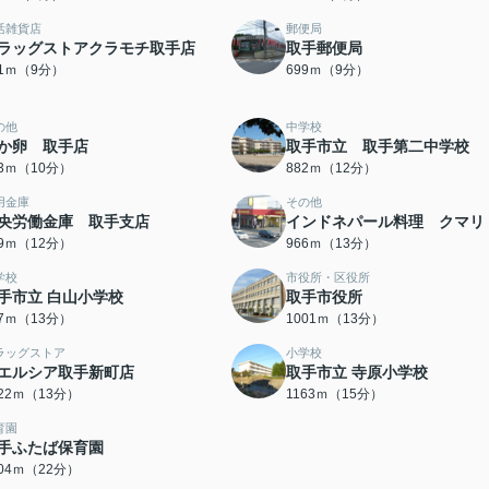
活雑貨店
郵便局
ラッグストアクラモチ取手店
取手郵便局
81ｍ（9分）
699ｍ（9分）
の他
中学校
か卵 取手店
取手市立 取手第二中学校
73ｍ（10分）
882ｍ（12分）
用金庫
その他
央労働金庫 取手支店
インドネパール料理 クマリ
59ｍ（12分）
966ｍ（13分）
学校
市役所・区役所
手市立 白山小学校
取手市役所
97ｍ（13分）
1001ｍ（13分）
ラッグストア
小学校
エルシア取手新町店
取手市立 寺原小学校
022ｍ（13分）
1163ｍ（15分）
育園
手ふたば保育園
704ｍ（22分）