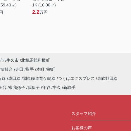
(59.40㎡)
1K (16.00㎡)
2.2
円
万円
市
牛久市
北相馬郡利根町
柴崎台
寺田
取手
本町
栄町
行線
成田線
関東鉄道竜ケ崎線
つくばエクスプレス
東武野田線
王台
東我孫子
我孫子
守谷
牛久
新取手
スタッフ紹介
お客様の声