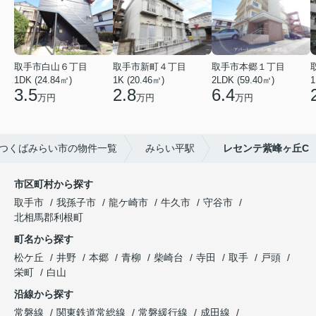
取手市白山６丁目
取手市新町４丁目
取手市本郷１丁目
1DK (24.84㎡)
1K (20.46㎡)
2LDK (59.40㎡)
1
3.5
2.8
6.4
万円
万円
万円
つくばみらい市の物件一覧
みらい平駅
レセンテ紫峰ヶ丘C
市区町村から探す
取手市
我孫子市
龍ケ崎市
牛久市
守谷市
北相馬郡利根町
町名から探す
松ケ丘
井野
本郷
青柳
柴崎台
寺田
取手
戸頭
栄町
白山
沿線から探す
常磐線
関東鉄道常総線
常磐緩行線
成田線