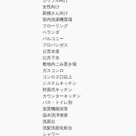
カップル向け
女性向け
新婚さん向け
室内洗濯機置場
フローリング
ベランダ
バルコニー
プロパンガス
公営水道
公共下水
敷地内ごみ置き場
ガスコンロ
コンロ２口以上
システムキッチン
対面式キッチン
カウンターキッチン
バス・トイレ別
追焚機能浴室
温水洗浄便座
洗面台
洗髪洗面化粧台
シャワー