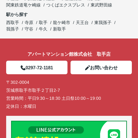
関東鉄道竜ケ崎線
つくばエクスプレス
東武野田線
駅から探す
西取手
寺原
取手
龍ケ崎市
天王台
東我孫子
我孫子
守谷
牛久
新取手
アパートマンション館株式会社 取手店
0297-72-1181
お問い合わせ
〒302-0004
茨城県取手市取手２丁目2-7
営業時間：
平日9:30～18:30 土日祭10:00～19:00
定休日：
水曜日