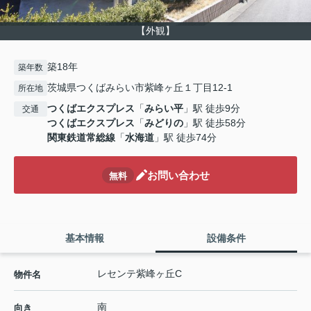
【外観】
築18年
築年数
茨城県つくばみらい市紫峰ヶ丘１丁目12-1
所在地
つくばエクスプレス
「
みらい平
」駅 徒歩9分
交通
つくばエクスプレス
「
みどりの
」駅 徒歩58分
関東鉄道常総線
「
水海道
」駅 徒歩74分
お問い合わせ
無料
基本情報
設備条件
レセンテ紫峰ヶ丘C
物件名
南
向き