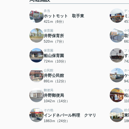
弁当
デ
ホットモット 取手東
ミ
421ｍ（6分）
4
保育園
小
井野保育所
取
520ｍ（7分）
6
保育園
フ
船山保育園
す
724ｍ（10分）
7
公民館
ホ
井野公民館
ケ
891ｍ（12分）
9
郵便局
そ
井野郵便局
松
1042ｍ（14分）
1
その他
総
インドネパール料理 クマリ
東
1863ｍ（24分）
1