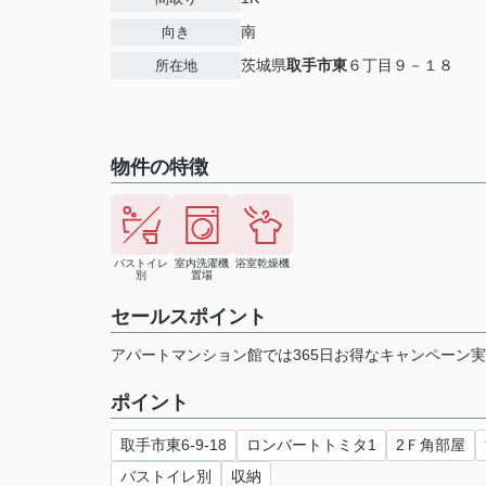
南
向き
茨城県
取手市
東
６丁目９－１８
所在地
物件の特徴
バストイレ
室内洗濯機
浴室乾燥機
別
置場
セールスポイント
アパートマンション館では365日お得なキャンペーン
ポイント
取手市東6-9-18
ロンバートトミタ1
2Ｆ角部屋
バストイレ別
収納