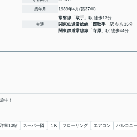
1989年4月(築37年)
築年月
常磐線
「
取手
」駅 徒歩13分
関東鉄道常総線
「
西取手
」駅 徒歩35分
交通
関東鉄道常総線
「
寺原
」駅 徒歩44分
実施中！
洋室10帖
スーパー隣
１K
フローリング
エアコン
バルコニ