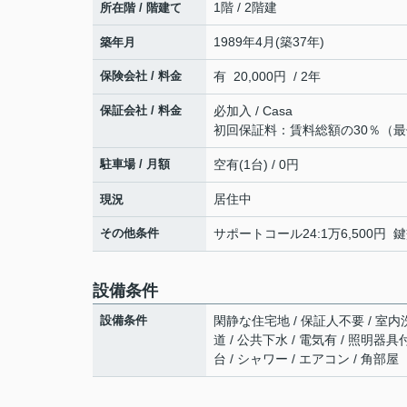
1階 / 2階建
所在階 / 階建て
1989年4月(築37年)
築年月
保険会社 / 料金
有 20,000円 / 2年
保証会社 / 料金
必加入 / Casa
初回保証料：賃料総額の30％（最
駐車場 / 月額
空有(1台) / 0円
居住中
現況
その他条件
サポートコール24:1万6,500円 鍵
設備条件
設備条件
閑静な住宅地 / 保証人不要 / 室内洗
道 / 公共下水 / 電気有 / 照明器
台 / シャワー / エアコン / 角部屋