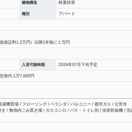
軽量鉄骨
建物構造
アパート
種別
低保証料1.2万円）以降1年毎に１万円
2026年07月下旬予定
入居可能時期
交換代:1万7,600円
濯機置場 / フローリング / ベランダ / バルコニー / 都市ガス / 公営水
具付き / 敷地内ごみ置き場 / ガスコンロ / バス・トイレ別 / 浴室乾燥機 / 洗