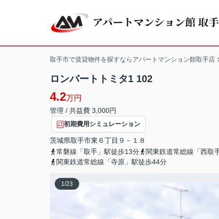
取手市で賃貸物件を探すならアパートマンション館取手店
ロンバートトミタ1 102
4.2
万円
管理 / 共益費 3,000円
初期費用シミュレーション
茨城県
取手市
東
６丁目９－１８
常磐線「取手」駅徒歩13分
関東鉄道常総線「西取手
関東鉄道常総線「寺原」駅徒歩44分
1
/
23