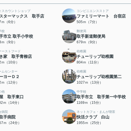
ィスカウントショップ
コンビニエンスストア
スターマックス 取手店
ファミリーマート 台宿店
57ｍ（6分）
505ｍ（7分）
学校
郵便局
手市立 取手小学校
取手新道郵便局
63ｍ（9分）
679ｍ（9分）
ァーストフード
幼稚園
き家 取手青柳店
チューリップ幼稚園
42ｍ（10分）
804ｍ（11分）
ームセンター
幼稚園
ーヨーＤ２
チューリップ幼稚園第二
42ｍ（12分）
1027ｍ（13分）
の他
中学校
屋 取手東口
取手市立 取手第一中学校
102ｍ（14分）
1169ｍ（15分）
合病院
ネットカフェ・まんが喫茶
取手病院
快活クラブ 白山
867ｍ（24分）
1955ｍ（25分）