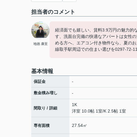
担当者のコメント
経済面でも嬉しい、賃料3.9万円の魅力
す、洗面台完備の快適なアパートは女性の
める方へ、エアコン付き物件なら、夏のお
地徳 康至
線取手駅周辺での住まい選びを0297-72
基本情報
-
保証金
敷金積み増し
-
1K
間取り / 詳細
洋室 10.0帖 1室
/
K 2.5帖 1室
27.54㎡
専有面積