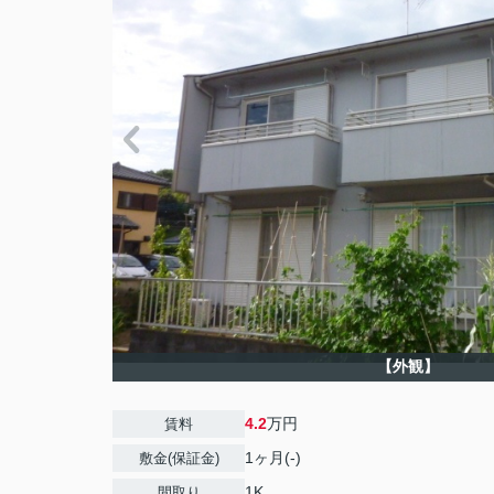
【外観】
4.2
万円
賃料
1ヶ月(-)
敷金(保証金)
1K
間取り