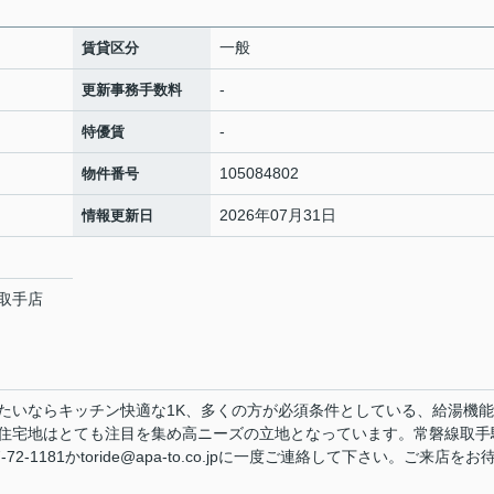
一般
賃貸区分
-
更新事務手数料
-
特優賃
105084802
物件番号
2026年07月31日
情報更新日
取手店
たいならキッチン快適な1K、多くの方が必須条件としている、給湯機
住宅地はとても注目を集め高ニーズの立地となっています。常磐線取手
-1181かtoride@apa-to.co.jpに一度ご連絡して下さい。ご来店をお