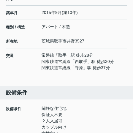
2015年9月(築10年)
築年月
アパート / 木造
種別 / 構造
茨城県
取手市
井野
3527
所在地
常磐線
「
取手
」駅 徒歩28分
交通
関東鉄道常総線
「
西取手
」駅 徒歩30分
関東鉄道常総線
「
寺原
」駅 徒歩37分
設備条件
閑静な住宅地
設備条件
保証人不要
２人入居可
カップル向け