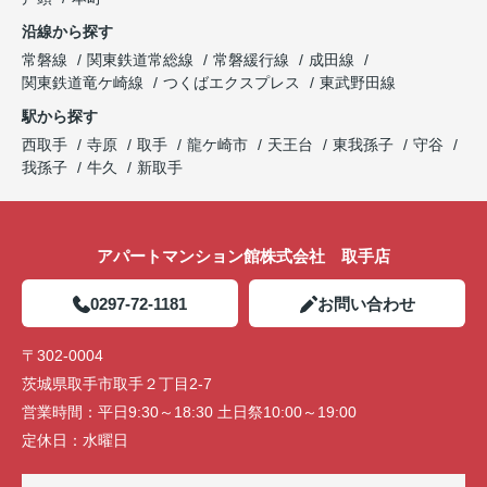
沿線から探す
常磐線
関東鉄道常総線
常磐緩行線
成田線
関東鉄道竜ケ崎線
つくばエクスプレス
東武野田線
駅から探す
西取手
寺原
取手
龍ケ崎市
天王台
東我孫子
守谷
我孫子
牛久
新取手
アパートマンション館株式会社 取手店
0297-72-1181
お問い合わせ
〒302-0004
茨城県取手市取手２丁目2-7
営業時間：
平日9:30～18:30 土日祭10:00～19:00
定休日：
水曜日