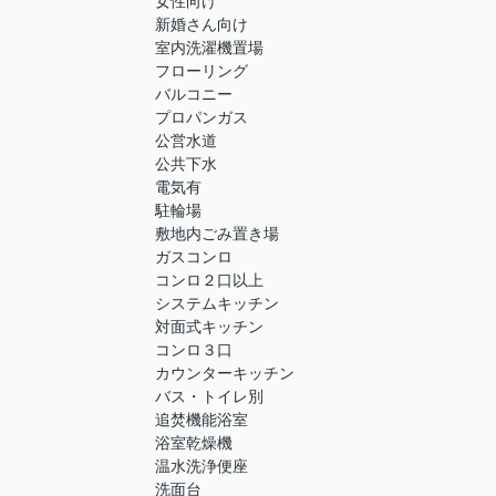
女性向け
新婚さん向け
室内洗濯機置場
フローリング
バルコニー
プロパンガス
公営水道
公共下水
電気有
駐輪場
敷地内ごみ置き場
ガスコンロ
コンロ２口以上
システムキッチン
対面式キッチン
コンロ３口
カウンターキッチン
バス・トイレ別
追焚機能浴室
浴室乾燥機
温水洗浄便座
洗面台