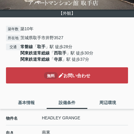
【外観】
築10年
築年数
茨城県取手市井野3527
所在地
常磐線
「
取手
」駅 徒歩28分
交通
関東鉄道常総線
「
西取手
」駅 徒歩30分
関東鉄道常総線
「
寺原
」駅 徒歩37分
お問い合わせ
無料
基本情報
設備条件
周辺環境
HEADLEY GRANGE
物件名
南東
向き