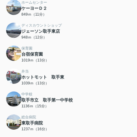
ホームセンター
ケーヨーＤ２
849ｍ（11分）
ディスカウントショップ
ジェーソン取手東店
948ｍ（12分）
保育園
台宿保育園
1019ｍ（13分）
弁当
ホットモット 取手東
1039ｍ（13分）
中学校
取手市立 取手第一中学校
1136ｍ（15分）
総合病院
東取手病院
1237ｍ（16分）