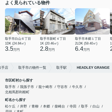
よく見られている物件
取手市白山６丁目
取手市新町４丁目
取手市本郷１丁目
1DK (24.84㎡)
1K (20.46㎡)
2LDK (59.40㎡)
1
3.5
2.8
6.4
万円
万円
万円
取手店
取手市の物件一覧
取手駅
HEADLEY GRANGE
市区町村から探す
取手市
我孫子市
龍ケ崎市
守谷市
牛久市
北相馬郡利根町
町名から探す
松ケ丘
井野
青柳
本郷
柴崎台
寺田
取手
白山
戸頭
本町