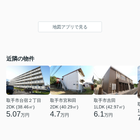
地図アプリで見る
近隣の物件
取手市台宿２丁目
取手市宮和田
取手市吉田
2DK (38.46㎡)
2DK (40.29㎡)
1LDK (42.97㎡)
1
5.07
4.7
6.1
万円
万円
万円