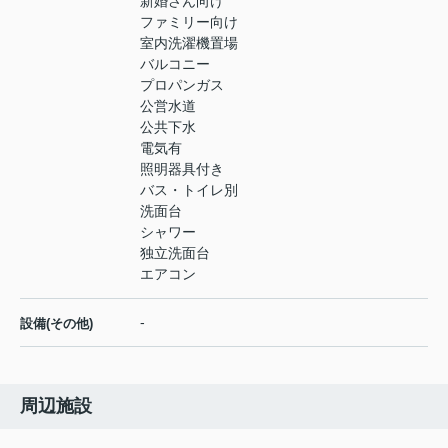
新婚さん向け
ファミリー向け
室内洗濯機置場
バルコニー
プロパンガス
公営水道
公共下水
電気有
照明器具付き
バス・トイレ別
洗面台
シャワー
独立洗面台
エアコン
-
設備(その他)
周辺施設