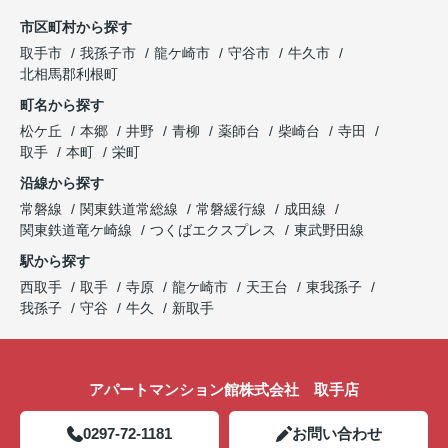
市区町村から探す
取手市
我孫子市
龍ケ崎市
守谷市
牛久市
北相馬郡利根町
町名から探す
松ケ丘
本郷
井野
青柳
薬師台
柴崎台
寺田
取手
本町
栄町
沿線から探す
常磐線
関東鉄道常総線
常磐緩行線
成田線
関東鉄道竜ケ崎線
つくばエクスプレス
東武野田線
駅から探す
西取手
取手
寺原
龍ケ崎市
天王台
東我孫子
我孫子
守谷
牛久
新取手
アパートマンション館株式会社 取手店
0297-72-1181
お問い合わせ