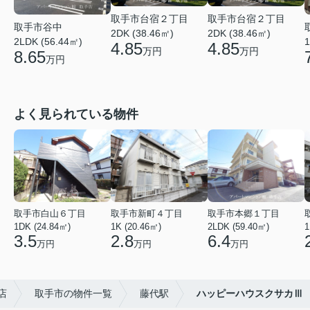
取手市台宿２丁目
取手市台宿２丁目
取手市谷中
2DK (38.46㎡)
2DK (38.46㎡)
2LDK (56.44㎡)
1
4.85
4.85
万円
万円
8.65
万円
よく見られている物件
取手市白山６丁目
取手市新町４丁目
取手市本郷１丁目
1DK (24.84㎡)
1K (20.46㎡)
2LDK (59.40㎡)
1
3.5
2.8
6.4
万円
万円
万円
店
取手市の物件一覧
藤代駅
ハッピーハウスクサカⅢ