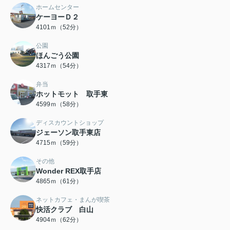
ホームセンター
ケーヨーＤ２
4101ｍ（52分）
公園
ほんごう公園
4317ｍ（54分）
弁当
ホットモット 取手東
4599ｍ（58分）
ディスカウントショップ
ジェーソン取手東店
4715ｍ（59分）
その他
Wonder REX取手店
4865ｍ（61分）
ネットカフェ・まんが喫茶
快活クラブ 白山
4904ｍ（62分）