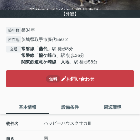
【外観】
築34年
築年数
茨城県取手市藤代550-2
所在地
常磐線
「
藤代
」駅 徒歩8分
交通
常磐線
「
龍ケ崎市
」駅 徒歩36分
関東鉄道竜ケ崎線
「
入地
」駅 徒歩58分
お問い合わせ
無料
基本情報
設備条件
周辺環境
ハッピーハウスクサカⅢ
物件名
南
向き