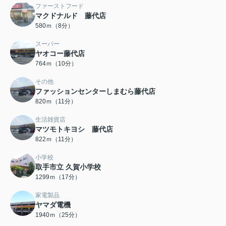
ファーストフード
マクドナルド 藤代店
580ｍ（8分）
スーパー
ヤオコー藤代店
764ｍ（10分）
その他
ファッションセンターしまむら藤代店
820ｍ（11分）
生活雑貨店
マツモトキヨシ 藤代店
822ｍ（11分）
小学校
取手市立 久賀小学校
1299ｍ（17分）
家電製品
ヤマダ電機
1940ｍ（25分）