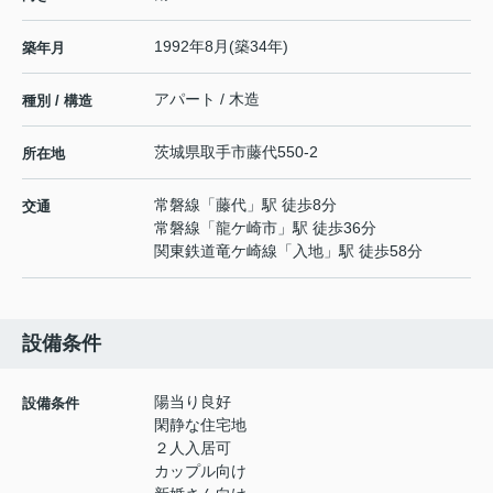
1992年8月(築34年)
築年月
アパート / 木造
種別 / 構造
茨城県
取手市
藤代
550-2
所在地
常磐線
「
藤代
」駅 徒歩8分
交通
常磐線
「
龍ケ崎市
」駅 徒歩36分
関東鉄道竜ケ崎線
「
入地
」駅 徒歩58分
設備条件
陽当り良好
設備条件
閑静な住宅地
２人入居可
カップル向け