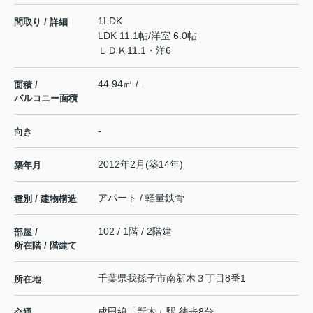
1LDK
間取り / 詳細
LDK 11.1帖
/
洋室 6.0帖
ＬＤＫ11.1・洋6
44.94㎡ / -
面積 /
バルコニー面積
-
向き
2012年2月(築14年)
築年月
アパート / 軽量鉄骨
種別 / 建物構造
102 / 1階 / 2階建
部屋 /
所在階 / 階建て
千葉県
我孫子市
南新木
３丁目8番1
所在地
成田線
「
新木
」駅 徒歩8分
交通