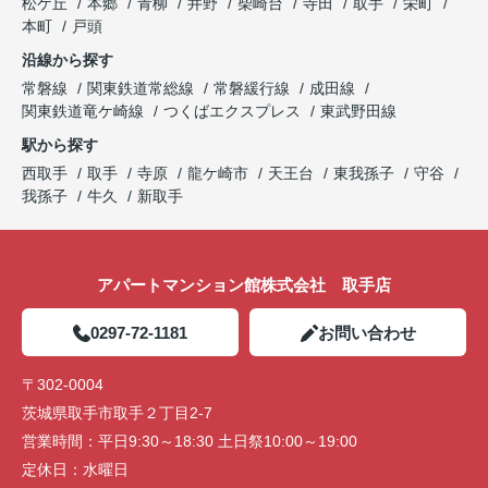
松ケ丘
本郷
青柳
井野
柴崎台
寺田
取手
栄町
本町
戸頭
沿線から探す
常磐線
関東鉄道常総線
常磐緩行線
成田線
関東鉄道竜ケ崎線
つくばエクスプレス
東武野田線
駅から探す
西取手
取手
寺原
龍ケ崎市
天王台
東我孫子
守谷
我孫子
牛久
新取手
アパートマンション館株式会社 取手店
0297-72-1181
お問い合わせ
〒302-0004
茨城県取手市取手２丁目2-7
営業時間：
平日9:30～18:30 土日祭10:00～19:00
定休日：
水曜日