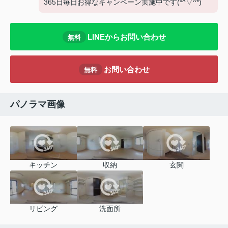
365日毎日お得なキャンペーン実施中です(*^▽^*)
LINEからお問い合わせ
無料
お問い合わせ
無料
パノラマ画像
キッチン
収納
玄関
リビング
洗面所