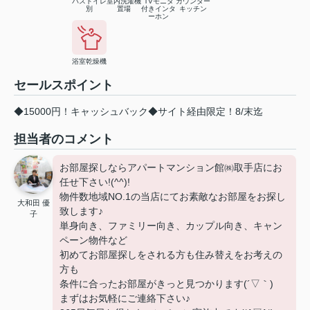
バストイレ
室内洗濯機
TVモニタ
カウンター
別
置場
付きインタ
キッチン
ーホン
浴室乾燥機
セールスポイント
◆15000円！キャッシュバック◆サイト経由限定！8/末迄
担当者のコメント
お部屋探しならアパートマンション館㈱取手店にお
任せ下さい!(^^)!
物件数地域NO.1の当店にてお素敵なお部屋をお探し
大和田 優
致します♪
子
単身向き、ファミリー向き、カップル向き、キャン
ペーン物件など
初めてお部屋探しをされる方も住み替えをお考えの
方も
条件に合ったお部屋がきっと見つかります(´▽｀)
まずはお気軽にご連絡下さい♪