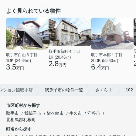
よく見られている物件
取手市新町４丁目
取手市白山６丁目
取手市本郷１丁目
1
1K (20.46㎡)
1DK (24.84㎡)
2LDK (59.40㎡)
2.8
万円
3.5
6.4
万円
万円
ンション館取手店
我孫子市の物件一覧
さくら Ⅱ
102
市区町村から探す
取手市
我孫子市
龍ケ崎市
牛久市
守谷市
北相馬郡利根町
町名から探す