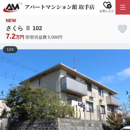
0
お気に入り
NEW
さくら Ⅱ 102
7.2
万円
管理/共益費 5,000円
1
/
24