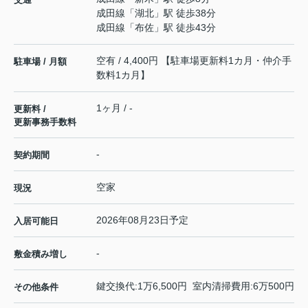
成田線
「
湖北
」駅 徒歩38分
成田線
「
布佐
」駅 徒歩43分
空有 / 4,400円 【駐車場更新料1カ月・仲介手
駐車場 / 月額
数料1カ月】
1ヶ月 / -
更新料 /
更新事務手数料
-
契約期間
空家
現況
2026年08月23日予定
入居可能日
-
敷金積み増し
鍵交換代:1万6,500円 室内清掃費用:6万500円
その他条件