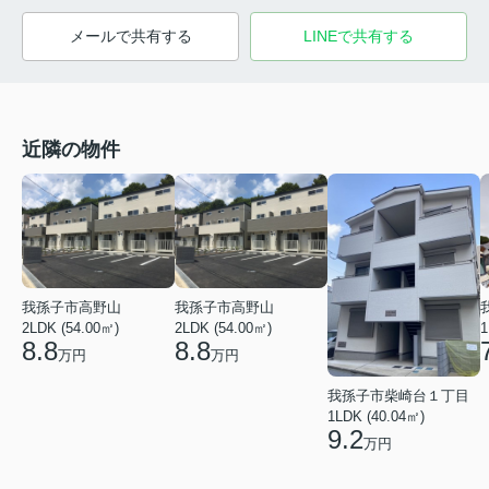
メールで共有する
LINEで共有する
近隣の物件
我孫子市高野山
我孫子市高野山
2LDK (54.00㎡)
2LDK (54.00㎡)
1
8.8
8.8
万円
万円
我孫子市柴崎台１丁目
1LDK (40.04㎡)
9.2
万円