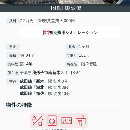
【外観】建物外観
7.2万円 管理/共益費 5,000円
賃料
初期費用シミュレーション
-
1ヶ月
敷金
礼金
44.94㎡
1LDK
面積
間取り
築14年
1階/2階建
築年数
所在階
千葉県
我孫子市
南新木
３丁目8番1
所在地
成田線
「
新木
」駅 徒歩8分
交通
成田線
「
湖北
」駅 徒歩38分
成田線
「
布佐
」駅 徒歩43分
物件の特徴