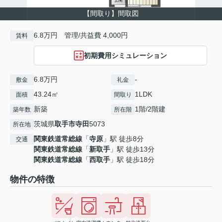
【間取り】間取図
6.8万円 管理/共益費 4,000円
賃料
初期費用シミュレーション
6.8万円
-
敷金
礼金
43.24㎡
1LDK
面積
間取り
新築
1階/2階建
築年数
所在階
茨城県
取手市
寺田
5073
所在地
関東鉄道常総線
「
寺原
」駅 徒歩8分
交通
関東鉄道常総線
「
新取手
」駅 徒歩13分
関東鉄道常総線
「
西取手
」駅 徒歩18分
物件の特徴