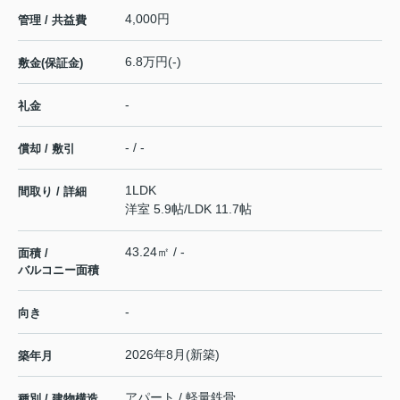
4,000円
管理 / 共益費
6.8万円(-)
敷金(保証金)
-
礼金
- / -
償却 / 敷引
1LDK
間取り / 詳細
洋室 5.9帖
/
LDK 11.7帖
43.24㎡ / -
面積 /
バルコニー面積
-
向き
2026年8月(新築)
築年月
アパート / 軽量鉄骨
種別 / 建物構造