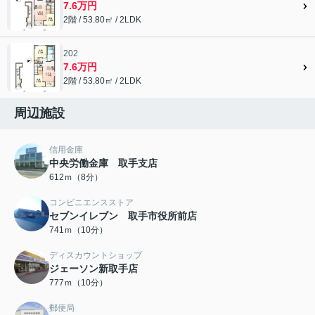
7.6万円
2階 / 53.80㎡ / 2LDK
202
7.6万円
2階 / 53.80㎡ / 2LDK
周辺施設
信用金庫
中央労働金庫 取手支店
612ｍ（8分）
コンビニエンスストア
セブンイレブン 取手市役所前店
741ｍ（10分）
ディスカウントショップ
ジェーソン新取手店
777ｍ（10分）
郵便局