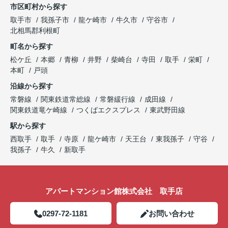
市区町村から探す
取手市
我孫子市
龍ケ崎市
牛久市
守谷市
北相馬郡利根町
町名から探す
松ケ丘
本郷
青柳
井野
柴崎台
寺田
取手
栄町
本町
戸頭
沿線から探す
常磐線
関東鉄道常総線
常磐緩行線
成田線
関東鉄道竜ケ崎線
つくばエクスプレス
東武野田線
駅から探す
西取手
取手
寺原
龍ケ崎市
天王台
東我孫子
守谷
我孫子
牛久
新取手
アパートマンション館株式会社 取手店
0297-72-1181
お問い合わせ