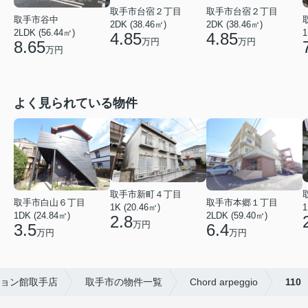
取手市台宿２丁目
取手市台宿２丁目
取手市谷中
2DK (38.46㎡)
2DK (38.46㎡)
2LDK (56.44㎡)
1
4.85
4.85
万円
万円
8.65
万円
よく見られている物件
取手市新町４丁目
取手市白山６丁目
取手市本郷１丁目
1
1K (20.46㎡)
1DK (24.84㎡)
2LDK (59.40㎡)
2.8
万円
3.5
6.4
万円
万円
ョン館取手店
取手市の物件一覧
Chord arpeggio
110