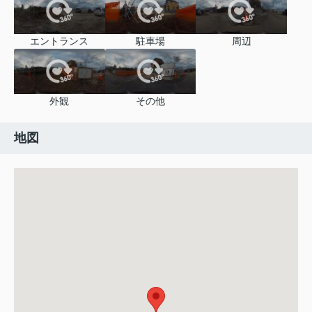
エントランス
駐車場
周辺
外観
その他
地図