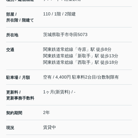
110 / 1階 / 2階建
部屋 /
所在階 / 階建て
茨城県
取手市
寺田
5073
所在地
関東鉄道常総線
「
寺原
」駅 徒歩8分
交通
関東鉄道常総線
「
新取手
」駅 徒歩13分
関東鉄道常総線
「
西取手
」駅 徒歩18分
空有 / 4,400円 駐車料2台目/台数制限有
駐車場 / 月額
1ヶ月(新賃料) / -
更新料 /
更新事務手数料
2年
契約期間
賃貸中
現況