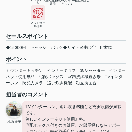
バストイレ
室内洗濯機
カウンター
独立洗面台
別
置場
キッチン
ネット使用
料無料
セールスポイント
◆15000円！キャッシュバック◆サイト経由限定！8/末迄
ポイント
カウンターキッチン
インナーテラス
窓シャッター
インター
ネット使用無料
宅配ボックス
室内洗濯機置き場
TVインタ
ーホン
防犯カメラ
追い炊き機能
独立洗面台
担当者のコメント
TVインターホン、追い炊き機能など充実設備が満載
です。
嬉しいインターネット使用無料。
地徳 康至
宅配ボックス付きのお部屋。お部屋探しならアパー
トマンション館㈱取手店にお任せ下さい!(^^)!