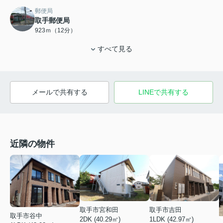
郵便局
取手郵便局
923ｍ（12分）
すべて見る
メールで共有する
LINEで共有する
近隣の物件
取手市宮和田
取手市吉田
取手市谷中
2DK (40.29㎡)
1LDK (42.97㎡)