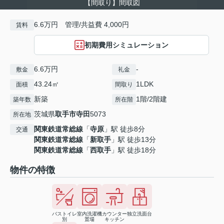
【間取り】間取図
6.6万円 管理/共益費 4,000円
賃料
初期費用シミュレーション
6.6万円
-
敷金
礼金
43.24㎡
1LDK
面積
間取り
新築
1階/2階建
築年数
所在階
茨城県
取手市
寺田
5073
所在地
関東鉄道常総線
「
寺原
」駅 徒歩8分
交通
関東鉄道常総線
「
新取手
」駅 徒歩13分
関東鉄道常総線
「
西取手
」駅 徒歩18分
物件の特徴
バストイレ
室内洗濯機
カウンター
独立洗面台
別
置場
キッチン