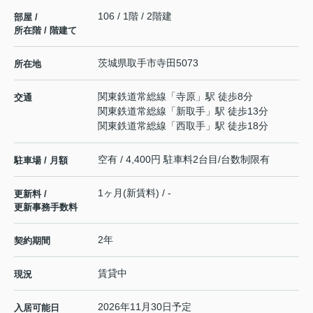
106 / 1階 / 2階建
部屋 /
所在階 / 階建て
茨城県
取手市
寺田
5073
所在地
関東鉄道常総線
「
寺原
」駅 徒歩8分
交通
関東鉄道常総線
「
新取手
」駅 徒歩13分
関東鉄道常総線
「
西取手
」駅 徒歩18分
空有 / 4,400円 駐車料2台目/台数制限有
駐車場 / 月額
1ヶ月(新賃料) / -
更新料 /
更新事務手数料
2年
契約期間
賃貸中
現況
2026年11月30日予定
入居可能日