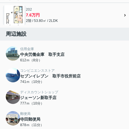
202
7.6万円
2階 / 53.80㎡ / 2LDK
周辺施設
信用金庫
中央労働金庫 取手支店
612ｍ（8分）
コンビニエンスストア
セブンイレブン 取手市役所前店
741ｍ（10分）
ディスカウントショップ
ジェーソン新取手店
777ｍ（10分）
郵便局
寺田郵便局
878ｍ（11分）