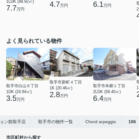
1LDK (48.92㎡)
4.7
6.1
万円
万円
7.7
2
万円
よく見られている物件
取手市新町４丁目
取手市白山６丁目
取手市本郷１丁目
1
1K (20.46㎡)
1DK (24.84㎡)
2LDK (59.40㎡)
2.8
万円
3.5
6.4
万円
万円
ョン館取手店
取手市の物件一覧
Chord arpeggio
106
市区町村から探す