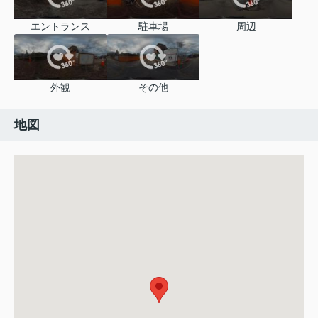
エントランス
駐車場
周辺
外観
その他
地図