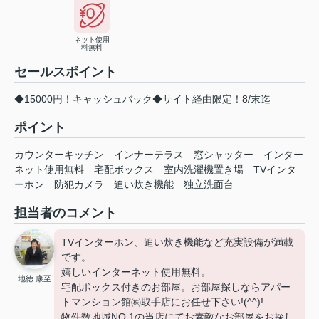
ネット使用
料無料
セールスポイント
◆15000円！キャッシュバック◆サイト経由限定！8/末迄
ポイント
カウンターキッチン
インナーテラス
窓シャッター
インター
ネット使用無料
宅配ボックス
室内洗濯機置き場
TVインタ
ーホン
防犯カメラ
追い炊き機能
独立洗面台
担当者のコメント
TVインターホン、追い炊き機能など充実設備が満載
です。
嬉しいインターネット使用無料。
地徳 康至
宅配ボックス付きのお部屋。お部屋探しならアパー
トマンション館㈱取手店にお任せ下さい!(^^)!
物件数地域NO.1の当店にてお素敵なお部屋をお探し