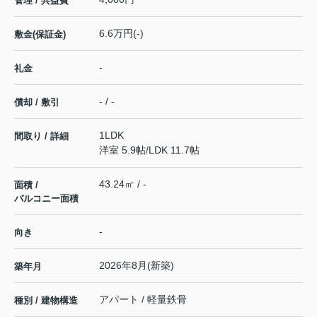
管理 / 共益費
6.6万円(-)
敷金(保証金)
-
礼金
- / -
償却 / 敷引
1LDK
間取り / 詳細
洋室 5.9帖
/
LDK 11.7帖
43.24㎡ / -
面積 /
バルコニー面積
-
向き
2026年8月(新築)
築年月
アパート / 軽量鉄骨
種別 / 建物構造