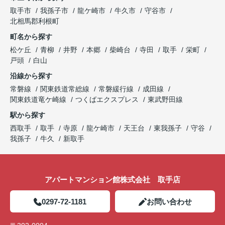
取手市
我孫子市
龍ケ崎市
牛久市
守谷市
北相馬郡利根町
町名から探す
松ケ丘
青柳
井野
本郷
柴崎台
寺田
取手
栄町
戸頭
白山
沿線から探す
常磐線
関東鉄道常総線
常磐緩行線
成田線
関東鉄道竜ケ崎線
つくばエクスプレス
東武野田線
駅から探す
西取手
取手
寺原
龍ケ崎市
天王台
東我孫子
守谷
我孫子
牛久
新取手
アパートマンション館株式会社 取手店
0297-72-1181
お問い合わせ