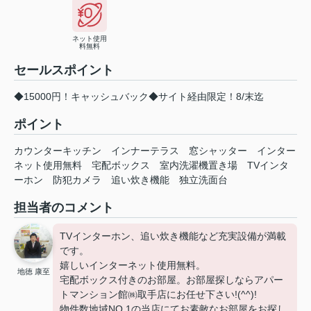
ネット使用
料無料
セールスポイント
◆15000円！キャッシュバック◆サイト経由限定！8/末迄
ポイント
カウンターキッチン
インナーテラス
窓シャッター
インター
ネット使用無料
宅配ボックス
室内洗濯機置き場
TVインタ
ーホン
防犯カメラ
追い炊き機能
独立洗面台
担当者のコメント
TVインターホン、追い炊き機能など充実設備が満載
です。
嬉しいインターネット使用無料。
地徳 康至
宅配ボックス付きのお部屋。お部屋探しならアパー
トマンション館㈱取手店にお任せ下さい!(^^)!
物件数地域NO.1の当店にてお素敵なお部屋をお探し