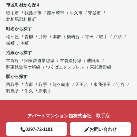
市区町村から探す
取手市
我孫子市
龍ケ崎市
牛久市
守谷市
北相馬郡利根町
町名から探す
松ケ丘
青柳
井野
本郷
柴崎台
寺田
取手
戸頭
栄町
本町
沿線から探す
常磐線
関東鉄道常総線
常磐緩行線
成田線
関東鉄道竜ケ崎線
つくばエクスプレス
東武野田線
駅から探す
西取手
寺原
取手
龍ケ崎市
天王台
東我孫子
守谷
我孫子
牛久
新取手
アパートマンション館株式会社 取手店
0297-72-1181
お問い合わせ