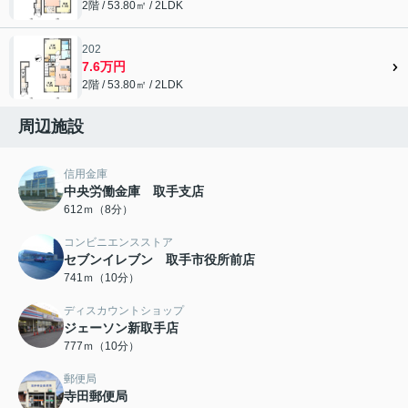
2階 / 53.80㎡ / 2LDK
202
7.6万円
2階 / 53.80㎡ / 2LDK
周辺施設
信用金庫
中央労働金庫 取手支店
612ｍ（8分）
コンビニエンスストア
セブンイレブン 取手市役所前店
741ｍ（10分）
ディスカウントショップ
ジェーソン新取手店
777ｍ（10分）
郵便局
寺田郵便局