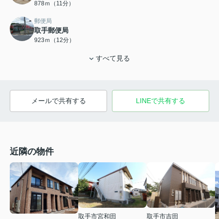
878ｍ（11分）
郵便局
取手郵便局
923ｍ（12分）
すべて見る
メールで共有する
LINEで共有する
近隣の物件
取手市宮和田
取手市吉田