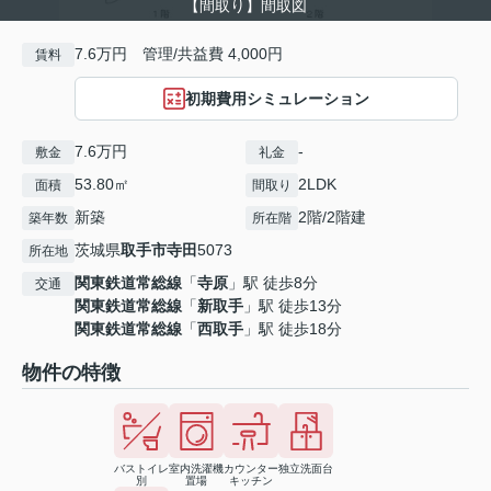
【間取り】間取図
7.6万円 管理/共益費 4,000円
賃料
初期費用シミュレーション
7.6万円
-
敷金
礼金
53.80㎡
2LDK
面積
間取り
新築
2階/2階建
築年数
所在階
茨城県
取手市
寺田
5073
所在地
関東鉄道常総線
「
寺原
」駅 徒歩8分
交通
関東鉄道常総線
「
新取手
」駅 徒歩13分
関東鉄道常総線
「
西取手
」駅 徒歩18分
物件の特徴
バストイレ
室内洗濯機
カウンター
独立洗面台
別
置場
キッチン