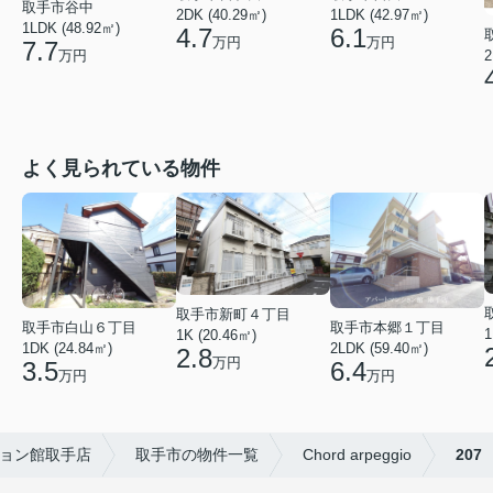
取手市谷中
2DK (40.29㎡)
1LDK (42.97㎡)
1LDK (48.92㎡)
4.7
6.1
万円
万円
7.7
2
万円
よく見られている物件
取手市新町４丁目
取手市白山６丁目
取手市本郷１丁目
1
1K (20.46㎡)
1DK (24.84㎡)
2LDK (59.40㎡)
2.8
万円
3.5
6.4
万円
万円
ョン館取手店
取手市の物件一覧
Chord arpeggio
207