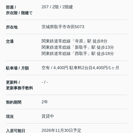
207 / 2階 / 2階建
部屋 /
所在階 / 階建て
茨城県
取手市
寺田
5073
所在地
関東鉄道常総線
「
寺原
」駅 徒歩8分
交通
関東鉄道常総線
「
新取手
」駅 徒歩13分
関東鉄道常総線
「
西取手
」駅 徒歩18分
空有 / 4,400円 駐車料2台目4,400円/1ヶ月
駐車場 / 月額
- / -
更新料 /
更新事務手数料
2年
契約期間
賃貸中
現況
2026年11月30日予定
入居可能日