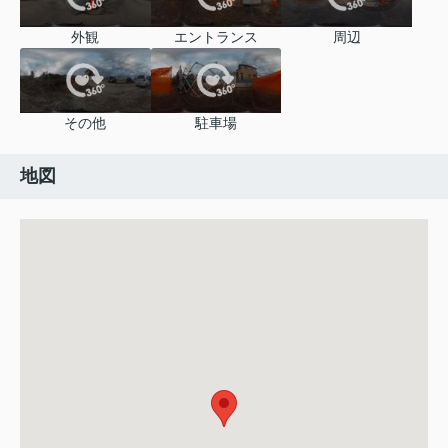
外観
エントランス
周辺
その他
駐車場
地図