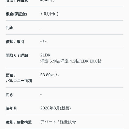
管理 / 共益費
7.6万円(-)
敷金(保証金)
-
礼金
- / -
償却 / 敷引
2LDK
間取り / 詳細
洋室 5.9帖
/
洋室 4.2帖
/
LDK 10.0帖
53.80㎡ / -
面積 /
バルコニー面積
-
向き
2026年8月(新築)
築年月
アパート / 軽量鉄骨
種別 / 建物構造