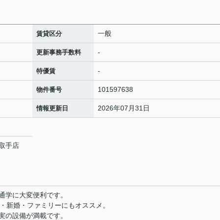
一般
賃貸区分
-
更新事務手数料
-
特優賃
101597638
物件番号
2026年07月31日
情報更新日
取手店
通学に大変便利です。
ル・新婚・ファミリーにもオススメ。
実の設備が満載です。