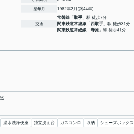
1982年2月(築44年)
築年月
常磐線
「
取手
」駅 徒歩7分
関東鉄道常総線
「
西取手
」駅 徒歩31分
交通
関東鉄道常総線
「
寺原
」駅 徒歩41分
末迄
温水洗浄便座
独立洗面台
ガスコンロ
収納
シューズボックス