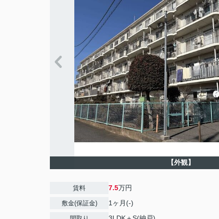
【外観】
7.5
万円
賃料
1ヶ月(-)
敷金(保証金)
3LDK＋S(納戸)
間取り