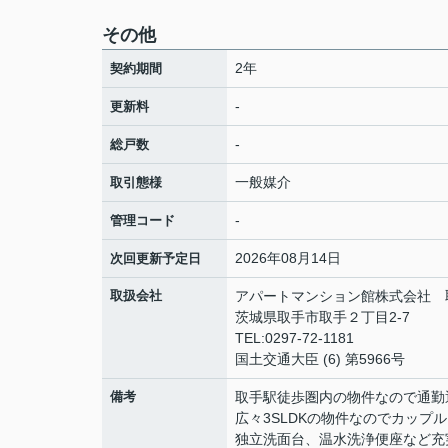
その他
2年
契約期間
-
更新料
-
総戸数
一般媒介
取引態様
-
管理コード
2026年08月14日
次回更新予定日
取扱会社
アパートマンション館株式会社 
茨城県取手市取手２丁目2-7
TEL:0297-72-1181
国土交通大臣 (6) 第5966号
備考
取手駅徒歩圏内の物件なので通勤
広々3SLDKの物件なのでカップ
独立洗面台、温水洗浄便座など充