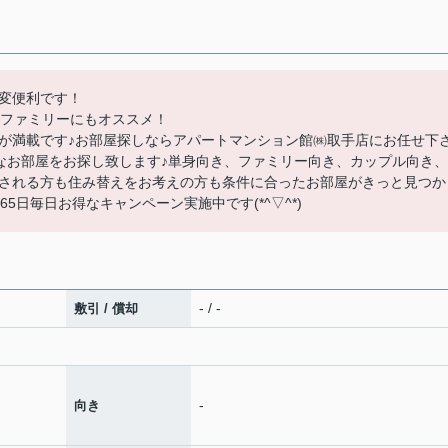
変便利です！
・ファミリーにもオススメ！
が満載です♪お部屋探しならアパートマンション館㈱取手店にお任せ下
お素敵なお部屋をお探し致します♪単身向き、ファミリー向き、カップル向き、
される方も住み替えをお考えの方も条件に合ったお部屋がきっと見つか
65日毎日お得なキャンペーン実施中です(*^▽^*)
- / -
敷引 / 償却
-
向き