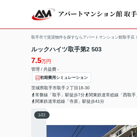
取手市で賃貸物件を探すならアパートマンション館取手店
ルックハイツ取手第2 503
7.5
万円
管理 / 共益費 -
初期費用シミュレーション
茨城県
取手市
取手
２丁目18-30
常磐線「取手」駅徒歩7分
関東鉄道常総線「西取手
関東鉄道常総線「寺原」駅徒歩41分
1
/
22