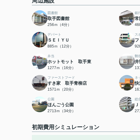
周辺施設
図書館
銀
取手図書館
常
256ｍ（4分）
4
デパート
ス
ＳＥＩＹＵ
フ
885ｍ（12分）
9
弁当
郵
ホットモット 取手東
井
1277ｍ（16分）
1
ファーストフード
ネ
すき家 取手青柳店
快
1571ｍ（20分）
1
公園
総
ほんごう公園
Ｊ
2713ｍ（34分）
2
初期費用シミュレーション