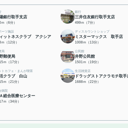
行
銀行
陽銀行取手支店
三井住友銀行取手支店
60ｍ（6分）
499ｍ（7分）
ポーツ施設
ディスカウントショップ
ィットネスクラブ アクシア
ミスターマックス 取手店
28ｍ（12分）
1008ｍ（13分）
便局
公民館
野郵便局
井野公民館
315ｍ（17分）
1501ｍ（19分）
ットカフェ・まんが喫茶
生活雑貨店
活クラブ 白山
ドラッグストアクラモチ取手
615ｍ（21分）
1688ｍ（22分）
合病院
Ａ総合医療センター
717ｍ（34分）