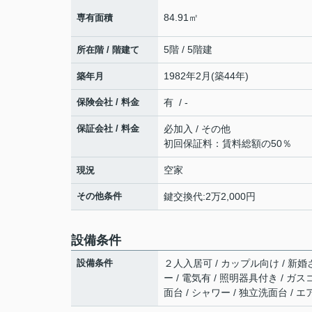
84.91㎡
専有面積
5階 / 5階建
所在階 / 階建て
1982年2月(築44年)
築年月
保険会社 / 料金
有 / -
保証会社 / 料金
必加入 / その他
初回保証料：賃料総額の50％
空家
現況
その他条件
鍵交換代:2万2,000円
設備条件
設備条件
２人入居可 / カップル向け / 新婚
ー / 電気有 / 照明器具付き / ガ
面台 / シャワー / 独立洗面台 / エ