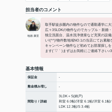
担当者のコメント
取手駅徒歩圏内の物件なので通勤通学に大
広々3SLDKの物件なのでカップル・新婚
独立洗面台、温水洗浄便座など充実の設備
地徳 康至
い!(^^)!物件数地域NO.1の当店にて
キャンペーン物件など初めてお部屋探しを
ます(´▽｀)まずはお気軽にご連絡下さい♪3
基本情報
-
保証金
敷金積み増し
-
3LDK＋S(納戸)
和室 6.0帖
/
洋室 6.1帖
/
洋室 6.1帖
/
間取り / 詳細
LDK 12.3帖
/
S 3.4帖