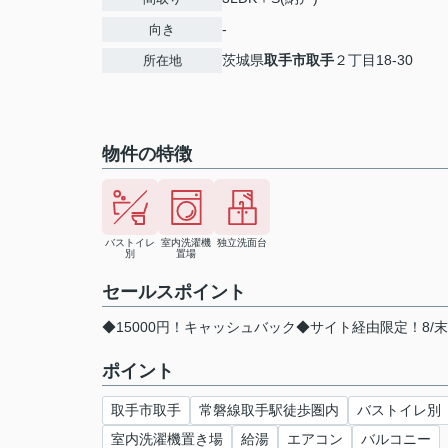
-
向き
茨城県
取手市
取手
２丁目18-30
所在地
物件の特徴
バストイレ
室内洗濯機
独立洗面台
別
置場
セールスポイント
◆15000円！キャッシュバック◆サイト経由限定！8/
ポイント
取手市取手
常磐線取手駅徒歩圏内
バストイレ別
室内洗濯機置き場
給湯
エアコン
バルコニー