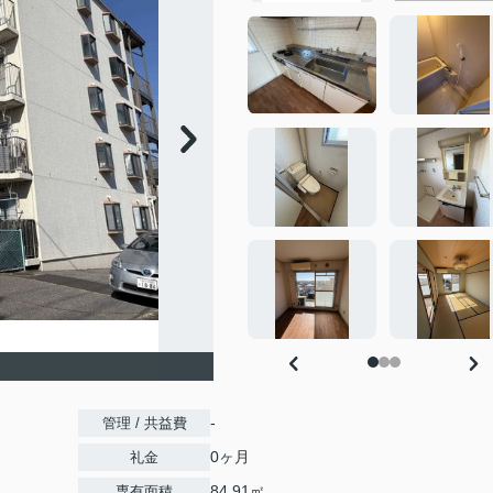
-
管理 / 共益費
0ヶ月
礼金
84.91㎡
専有面積