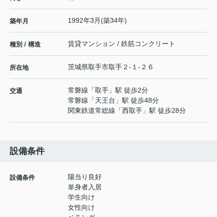
1992年3月(築34年)
築年月
賃貸マンション / 鉄筋コンクリート
種別 / 構造
茨城県
取手市
取手
２-１-２６
所在地
常磐線
「
取手
」駅 徒歩2分
交通
常磐線
「
天王台
」駅 徒歩48分
関東鉄道常総線
「
西取手
」駅 徒歩28分
設備条件
陽当り良好
設備条件
単身者入居
学生向け
女性向け