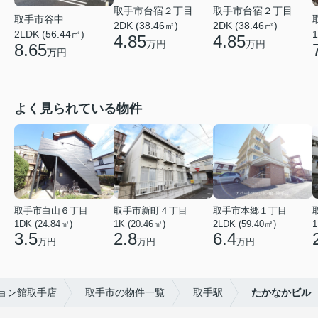
取手市台宿２丁目
取手市台宿２丁目
取手市谷中
2DK (38.46㎡)
2DK (38.46㎡)
2LDK (56.44㎡)
1
4.85
4.85
万円
万円
8.65
万円
よく見られている物件
取手市白山６丁目
取手市新町４丁目
取手市本郷１丁目
1DK (24.84㎡)
1K (20.46㎡)
2LDK (59.40㎡)
1
3.5
2.8
6.4
万円
万円
万円
ョン館取手店
取手市の物件一覧
取手駅
たかなかビル