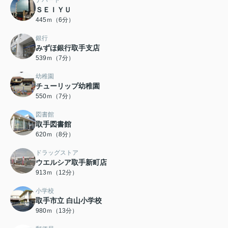
デパート
ＳＥＩＹＵ
445ｍ（6分）
銀行
みずほ銀行取手支店
539ｍ（7分）
幼稚園
チューリップ幼稚園
550ｍ（7分）
図書館
取手図書館
620ｍ（8分）
ドラッグストア
ウエルシア取手新町店
913ｍ（12分）
小学校
取手市立 白山小学校
980ｍ（13分）