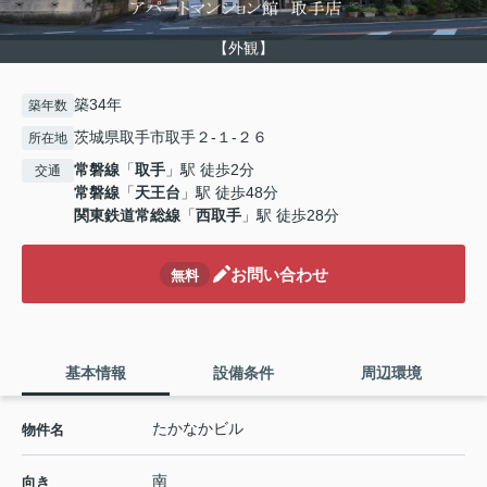
【外観】
築34年
築年数
茨城県取手市取手２-１-２６
所在地
常磐線
「
取手
」駅 徒歩2分
交通
常磐線
「
天王台
」駅 徒歩48分
関東鉄道常総線
「
西取手
」駅 徒歩28分
お問い合わせ
無料
基本情報
設備条件
周辺環境
たかなかビル
物件名
南
向き