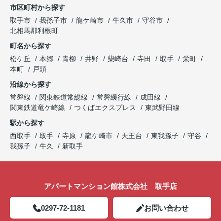
市区町村から探す
取手市
我孫子市
龍ケ崎市
牛久市
守谷市
北相馬郡利根町
町名から探す
松ケ丘
本郷
青柳
井野
柴崎台
寺田
取手
栄町
本町
戸頭
沿線から探す
常磐線
関東鉄道常総線
常磐緩行線
成田線
関東鉄道竜ケ崎線
つくばエクスプレス
東武野田線
駅から探す
西取手
取手
寺原
龍ケ崎市
天王台
東我孫子
守谷
我孫子
牛久
新取手
アパートマンション館株式会社 取手店
0297-72-1181
お問い合わせ