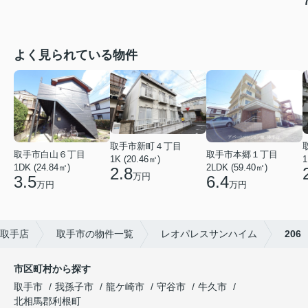
よく見られている物件
取手市新町４丁目
取手市白山６丁目
取手市本郷１丁目
1
1K (20.46㎡)
1DK (24.84㎡)
2LDK (59.40㎡)
2.8
万円
3.5
6.4
万円
万円
取手店
取手市の物件一覧
レオパレスサンハイム
206
市区町村から探す
取手市
我孫子市
龍ケ崎市
守谷市
牛久市
北相馬郡利根町