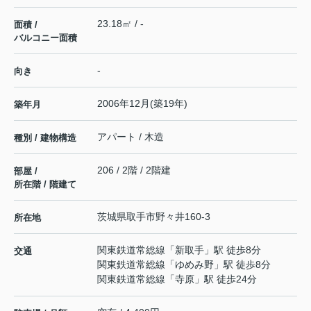
23.18㎡ / -
面積 /
バルコニー面積
-
向き
2006年12月(築19年)
築年月
アパート / 木造
種別 / 建物構造
206 / 2階 / 2階建
部屋 /
所在階 / 階建て
茨城県
取手市
野々井
160-3
所在地
関東鉄道常総線
「
新取手
」駅 徒歩8分
交通
関東鉄道常総線
「
ゆめみ野
」駅 徒歩8分
関東鉄道常総線
「
寺原
」駅 徒歩24分