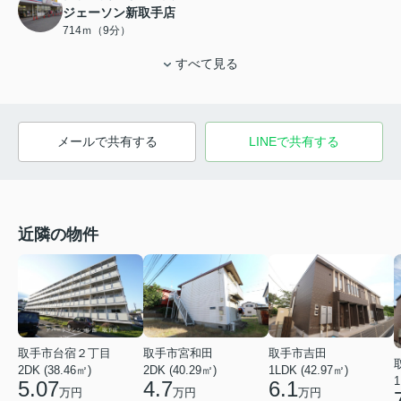
ジェーソン新取手店
714ｍ（9分）
すべて見る
メールで共有する
LINEで共有する
近隣の物件
取手市台宿２丁目
取手市宮和田
取手市吉田
2DK (38.46㎡)
2DK (40.29㎡)
1LDK (42.97㎡)
1
5.07
4.7
6.1
万円
万円
万円