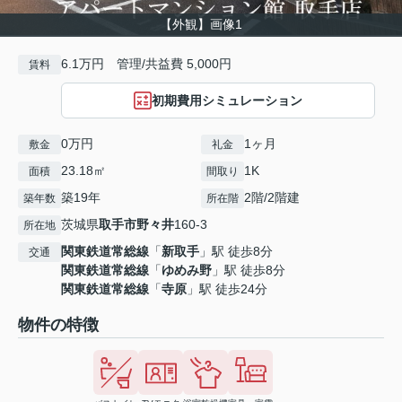
【外観】画像1
6.1万円 管理/共益費 5,000円
賃料
初期費用シミュレーション
0万円
1ヶ月
敷金
礼金
23.18㎡
1K
面積
間取り
築19年
2階/2階建
築年数
所在階
茨城県
取手市
野々井
160-3
所在地
関東鉄道常総線
「
新取手
」駅 徒歩8分
交通
関東鉄道常総線
「
ゆめみ野
」駅 徒歩8分
関東鉄道常総線
「
寺原
」駅 徒歩24分
物件の特徴