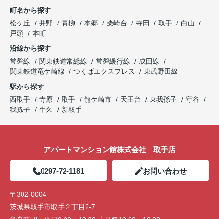
町名から探す
松ケ丘
井野
青柳
本郷
柴崎台
寺田
取手
白山
戸頭
本町
沿線から探す
常磐線
関東鉄道常総線
常磐緩行線
成田線
関東鉄道竜ケ崎線
つくばエクスプレス
東武野田線
駅から探す
西取手
寺原
取手
龍ケ崎市
天王台
東我孫子
守谷
我孫子
牛久
新取手
アパートマンション館株式会社 取手店
0297-72-1181
お問い合わせ
〒302-0004
茨城県取手市取手２丁目2-7