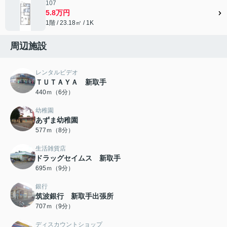
107
5.8万円
1階 / 23.18㎡ / 1K
周辺施設
レンタルビデオ
ＴＵＴＡＹＡ 新取手
440ｍ（6分）
幼稚園
あずま幼稚園
577ｍ（8分）
生活雑貨店
ドラッグセイムス 新取手
695ｍ（9分）
銀行
筑波銀行 新取手出張所
707ｍ（9分）
ディスカウントショップ