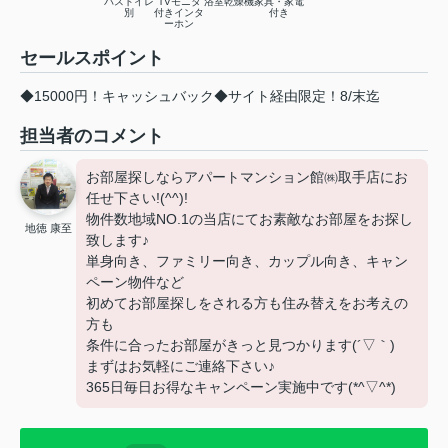
バストイレ
TVモニタ
浴室乾燥機
家具・家電
別
付きインタ
付き
ーホン
セールスポイント
◆15000円！キャッシュバック◆サイト経由限定！8/末迄
担当者のコメント
お部屋探しならアパートマンション館㈱取手店にお
任せ下さい!(^^)!
物件数地域NO.1の当店にてお素敵なお部屋をお探し
地徳 康至
致します♪
単身向き、ファミリー向き、カップル向き、キャン
ペーン物件など
初めてお部屋探しをされる方も住み替えをお考えの
方も
条件に合ったお部屋がきっと見つかります(´▽｀)
まずはお気軽にご連絡下さい♪
365日毎日お得なキャンペーン実施中です(*^▽^*)