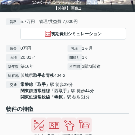
【外観】画像1
5.7万円 管理/共益費 7,000円
賃料
初期費用シミュレーション
0万円
1ヶ月
敷金
礼金
20.81㎡
1K
面積
間取り
築16年
3階/3階建
築年数
所在階
茨城県
取手市
青柳
404-2
所在地
常磐線
「
取手
」駅 徒歩29分
交通
関東鉄道常総線
「
西取手
」駅 徒歩44分
関東鉄道常総線
「
寺原
」駅 徒歩51分
物件の特徴