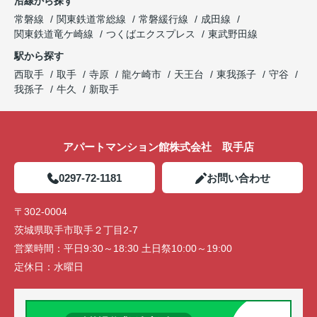
沿線から探す
常磐線
関東鉄道常総線
常磐緩行線
成田線
関東鉄道竜ケ崎線
つくばエクスプレス
東武野田線
駅から探す
西取手
取手
寺原
龍ケ崎市
天王台
東我孫子
守谷
我孫子
牛久
新取手
アパートマンション館株式会社 取手店
0297-72-1181
お問い合わせ
〒302-0004
茨城県取手市取手２丁目2-7
営業時間：
平日9:30～18:30 土日祭10:00～19:00
定休日：
水曜日