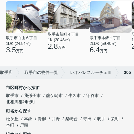
取手市新町４丁目
取手市白山６丁目
取手市本郷１丁目
1
1K (20.46㎡)
1DK (24.84㎡)
2LDK (59.40㎡)
2.8
万円
3.5
6.4
万円
万円
取手店
取手市の物件一覧
レオパレスルーチェⅢ
305
市区町村から探す
取手市
我孫子市
龍ケ崎市
牛久市
守谷市
北相馬郡利根町
町名から探す
松ケ丘
本郷
青柳
井野
柴崎台
寺田
取手
栄町
本町
戸頭