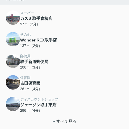
スーパー
カスミ取手青柳店
97ｍ（2分）
その他
Wonder REX取手店
137ｍ（2分）
郵便局
取手新道郵便局
206ｍ（3分）
保育園
吉田保育園
261ｍ（4分）
ディスカウントショップ
ジェーソン取手東店
296ｍ（4分）
すべて見る