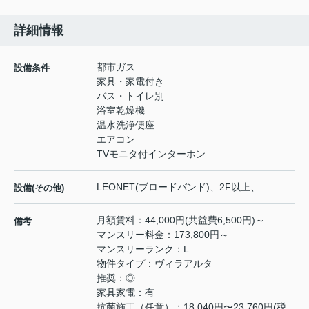
詳細情報
都市ガス
設備条件
家具・家電付き
バス・トイレ別
浴室乾燥機
温水洗浄便座
エアコン
TVモニタ付インターホン
LEONET(ブロードバンド)、2F以上、
設備(その他)
月額賃料：44,000円(共益費6,500円)～
備考
マンスリー料金：173,800円～
マンスリーランク：L
物件タイプ：ヴィラアルタ
推奨：◎
家具家電：有
抗菌施工（任意）：18,040円〜23,760円(税