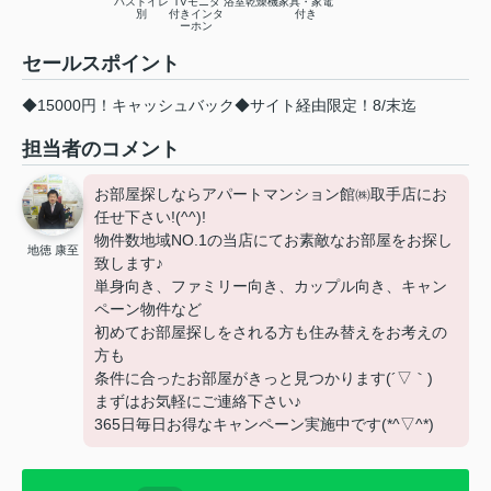
バストイレ
TVモニタ
浴室乾燥機
家具・家電
別
付きインタ
付き
ーホン
セールスポイント
◆15000円！キャッシュバック◆サイト経由限定！8/末迄
担当者のコメント
お部屋探しならアパートマンション館㈱取手店にお
任せ下さい!(^^)!
物件数地域NO.1の当店にてお素敵なお部屋をお探し
地徳 康至
致します♪
単身向き、ファミリー向き、カップル向き、キャン
ペーン物件など
初めてお部屋探しをされる方も住み替えをお考えの
方も
条件に合ったお部屋がきっと見つかります(´▽｀)
まずはお気軽にご連絡下さい♪
365日毎日お得なキャンペーン実施中です(*^▽^*)