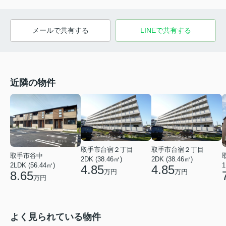
メールで共有する
LINEで共有する
近隣の物件
取手市台宿２丁目
取手市台宿２丁目
取手市谷中
2DK (38.46㎡)
2DK (38.46㎡)
2LDK (56.44㎡)
1
4.85
4.85
万円
万円
8.65
万円
よく見られている物件