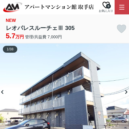
0
お気に入り
NEW
レオパレスルーチェⅢ 305
5.7
万円
管理/共益費 7,000円
1
/
38