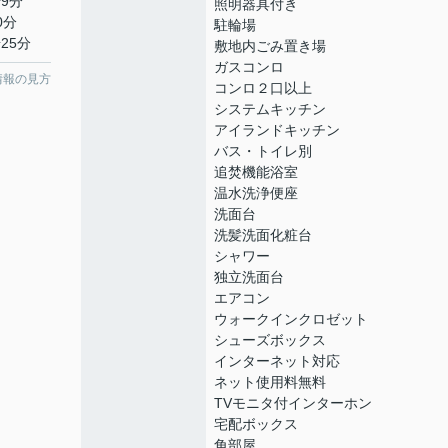
9分
照明器具付き
0分
駐輪場
25分
敷地内ごみ置き場
ガスコンロ
情報の見方
コンロ２口以上
システムキッチン
アイランドキッチン
バス・トイレ別
追焚機能浴室
温水洗浄便座
洗面台
洗髪洗面化粧台
シャワー
独立洗面台
エアコン
ウォークインクロゼット
シューズボックス
インターネット対応
ネット使用料無料
TVモニタ付インターホン
宅配ボックス
角部屋