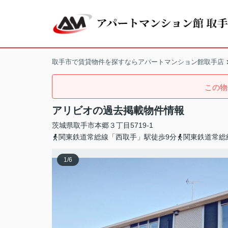
取手市で賃貸物件を探すならアパートマンション館取手店
この物
アリビオの過去掲載物件情報
茨城県
取手市
本郷
３丁目5719-1
関東鉄道常総線「西取手」駅徒歩9分
関東鉄道常総
1
/
6