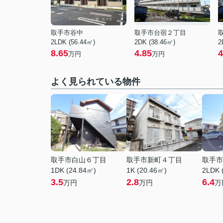
取手市谷中
取手市台宿２丁目
2LDK (56.44㎡)
2DK (38.46㎡)
2
8.65
4.85
4
万円
万円
よく見られている物件
取手市白山６丁目
取手市新町４丁目
取手市
1DK (24.84㎡)
1K (20.46㎡)
2LDK 
3.5
2.8
6.4
万円
万円
万