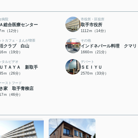
合病院
市役所・区役所
Ａ総合医療センター
取手市役所
37ｍ（12分）
1112ｍ（14分）
ットカフェ・まんが喫茶
その他
活クラブ 白山
インドネパール料理 クマリ
516ｍ（19分）
1660ｍ（21分）
ンタルビデオ
デパート
ＵＴＡＹＡ 新取手
ＳＥＩＹＵ
035ｍ（26分）
2570ｍ（33分）
ァーストフード
き家 取手青柳店
617ｍ（46分）