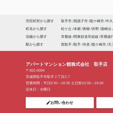
市区町村から探す
取手市
我孫子市
龍ケ崎市
牛久
町名から探す
松ケ丘
本郷
青柳
井野
柴崎台
沿線から探す
常磐線
関東鉄道常総線
常磐緩
駅から探す
西取手
取手
寺原
龍ケ崎市
天
アパートマンション館株式会社 取手店
〒302-0004
茨城県取手市取手２丁目2-7
営業時間：
平日9:30～18:30 土日祭10:00～19:00
定休日：
水曜日
お問い合わせ