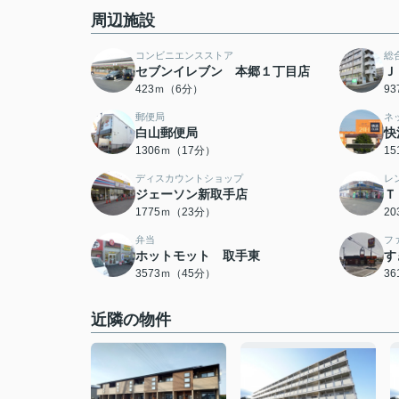
周辺施設
コンビニエンスストア
総
セブンイレブン 本郷１丁目店
Ｊ
423ｍ（6分）
9
郵便局
ネ
白山郵便局
快
1306ｍ（17分）
1
ディスカウントショップ
レ
ジェーソン新取手店
Ｔ
1775ｍ（23分）
2
弁当
フ
ホットモット 取手東
す
3573ｍ（45分）
3
近隣の物件