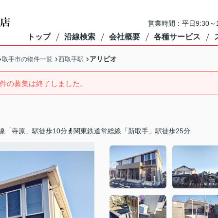
営業時間：平日9:30～1
トップ
沿線検索
会社概要
各種サービス
アリビオ
取手市の物件一覧
西取手駅
件の募集は終了しました。
線「寺原」駅徒歩10分
関東鉄道常総線「新取手」駅徒歩25分