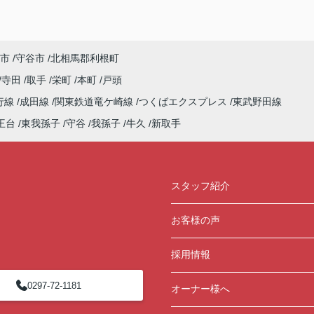
市
守谷市
北相馬郡利根町
寺田
取手
栄町
本町
戸頭
行線
成田線
関東鉄道竜ケ崎線
つくばエクスプレス
東武野田線
王台
東我孫子
守谷
我孫子
牛久
新取手
スタッフ紹介
お客様の声
採用情報
0297-72-1181
オーナー様へ