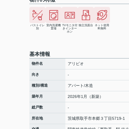
バストイレ
室内洗濯機
TVモニタ付
独立洗面台
ネット使用
別
置場
きインター
料無料
ホン
基本情報
物件名
アリビオ
向き
-
種別/構造
アパート/木造
築年月
2026年1月（新築）
総戸数
-
所在地
茨城県
取手市
本郷
３丁目5719-1