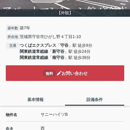
【外観】
築7年
築年数
茨城県守谷市ひがし野４丁目1-10
所在地
つくばエクスプレス
「
守谷
」駅 徒歩9分
交通
関東鉄道常総線
「
新守谷
」駅 徒歩24分
関東鉄道常総線
「
南守谷
」駅 徒歩38分
お問い合わせ
無料
基本情報
設備条件
サニーハイツB
物件名
西
向き