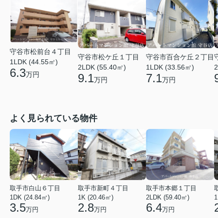
守谷市松前台４丁目
守谷市松ケ丘１丁目
守谷市百合ケ丘２丁目
1LDK (44.55㎡)
2LDK (55.40㎡)
1LDK (33.56㎡)
2
6.3
万円
9.1
7.1
万円
万円
よく見られている物件
取手市白山６丁目
取手市新町４丁目
取手市本郷１丁目
1DK (24.84㎡)
1K (20.46㎡)
2LDK (59.40㎡)
1
3.5
2.8
6.4
万円
万円
万円