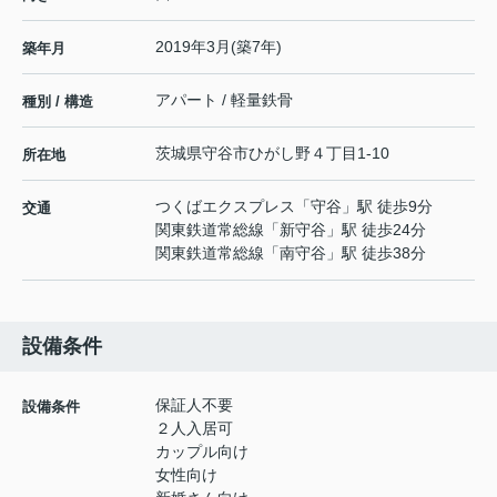
2019年3月(築7年)
築年月
アパート / 軽量鉄骨
種別 / 構造
茨城県
守谷市
ひがし野
４丁目1-10
所在地
つくばエクスプレス
「
守谷
」駅 徒歩9分
交通
関東鉄道常総線
「
新守谷
」駅 徒歩24分
関東鉄道常総線
「
南守谷
」駅 徒歩38分
設備条件
保証人不要
設備条件
２人入居可
カップル向け
女性向け