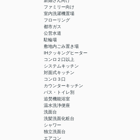
新婚さん向け
ファミリー向け
室内洗濯機置場
フローリング
都市ガス
公営水道
駐輪場
敷地内ごみ置き場
IHクッキングヒーター
コンロ２口以上
システムキッチン
対面式キッチン
コンロ３口
カウンターキッチン
バス・トイレ別
追焚機能浴室
温水洗浄便座
洗面台
洗髪洗面化粧台
シャワー
独立洗面台
エアコン