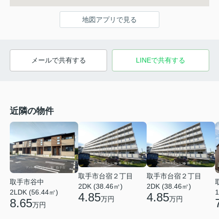
地図アプリで見る
メールで共有する
LINEで共有する
近隣の物件
取手市台宿２丁目
取手市台宿２丁目
取手市谷中
2DK (38.46㎡)
2DK (38.46㎡)
2LDK (56.44㎡)
1
4.85
4.85
万円
万円
8.65
万円