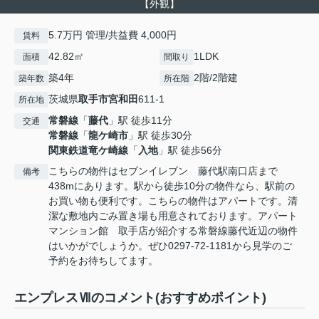
【外観】
5.7万円 管理/共益費 4,000円
賃料
42.82㎡
1LDK
面積
間取り
築4年
2階/2階建
築年数
所在階
茨城県
取手市
宮和田
611-1
所在地
常磐線
「
藤代
」駅 徒歩11分
交通
常磐線
「
龍ケ崎市
」駅 徒歩30分
関東鉄道竜ケ崎線
「
入地
」駅 徒歩56分
こちらの物件はセブンイレブン 藤代駅南口店まで
備考
438mにあります。駅から徒歩10分の物件なら、駅前の
お買い物も便利です。こちらの物件はアパートです。清
潔な敷地内ごみ置き場も用意されております。アパート
マンション館 取手店が紹介する常磐線藤代近辺の物件
はいかがでしょうか。ぜひ0297-72-1181から見学のご
予約をお待ちしてます。
エンプレスⅦのコメント(おすすめポイント)