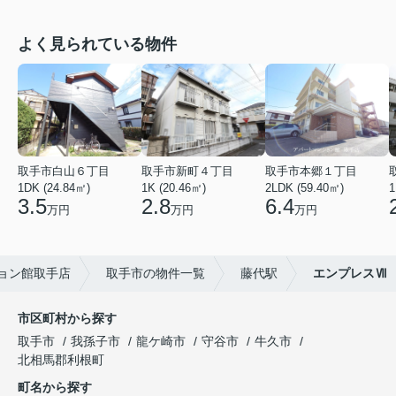
よく見られている物件
取手市白山６丁目
取手市新町４丁目
取手市本郷１丁目
1DK (24.84㎡)
1K (20.46㎡)
2LDK (59.40㎡)
1
3.5
2.8
6.4
万円
万円
万円
ョン館取手店
取手市の物件一覧
藤代駅
エンプレスⅦ
市区町村から探す
取手市
我孫子市
龍ケ崎市
守谷市
牛久市
北相馬郡利根町
町名から探す