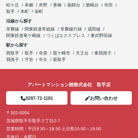
松ケ丘
本郷
井野
青柳
薬師台
柴崎台
寺田
取手
本町
栄町
沿線から探す
常磐線
関東鉄道常総線
常磐緩行線
成田線
関東鉄道竜ケ崎線
つくばエクスプレス
東武野田線
駅から探す
西取手
取手
寺原
龍ケ崎市
天王台
東我孫子
我孫子
守谷
牛久
新取手
アパートマンション館株式会社 取手店
0297-72-1181
お問い合わせ
〒302-0004
茨城県取手市取手２丁目2-7
営業時間：
平日9:30～18:30 土日祭10:00～19:00
定休日：
水曜日