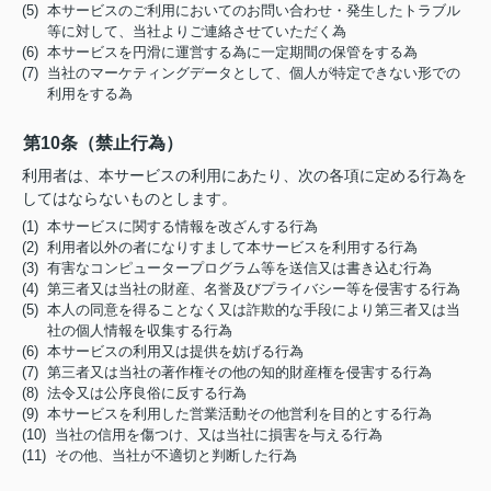
(5) 本サービスのご利用においてのお問い合わせ・発生したトラブル
等に対して、当社よりご連絡させていただく為
(6) 本サービスを円滑に運営する為に一定期間の保管をする為
(7) 当社のマーケティングデータとして、個人が特定できない形での
利用をする為
第10条（禁止行為）
利用者は、本サービスの利用にあたり、次の各項に定める行為を
してはならないものとします。
(1) 本サービスに関する情報を改ざんする行為
(2) 利用者以外の者になりすまして本サービスを利用する行為
(3) 有害なコンピュータープログラム等を送信又は書き込む行為
(4) 第三者又は当社の財産、名誉及びプライバシー等を侵害する行為
(5) 本人の同意を得ることなく又は詐欺的な手段により第三者又は当
社の個人情報を収集する行為
(6) 本サービスの利用又は提供を妨げる行為
(7) 第三者又は当社の著作権その他の知的財産権を侵害する行為
(8) 法令又は公序良俗に反する行為
(9) 本サービスを利用した営業活動その他営利を目的とする行為
(10) 当社の信用を傷つけ、又は当社に損害を与える行為
(11) その他、当社が不適切と判断した行為