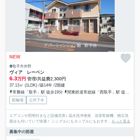
NEW
取手市井野
ヴィア レーベン
6.3
万円
管理/共益費2,300円
37.13㎡ (1LDK) /築14年 /2階建
常磐線「取手」駅 徒歩19分
関東鉄道常総線「西取手」駅 徒歩34分
駐輪場
公共下水
エアコンや照明付きなど設備充実♪ 温水洗浄便座、浴室乾燥機、独立洗
面台も付いていて快適！ シングルにもカップルにもおすす...
もっと見る
募集中の部屋