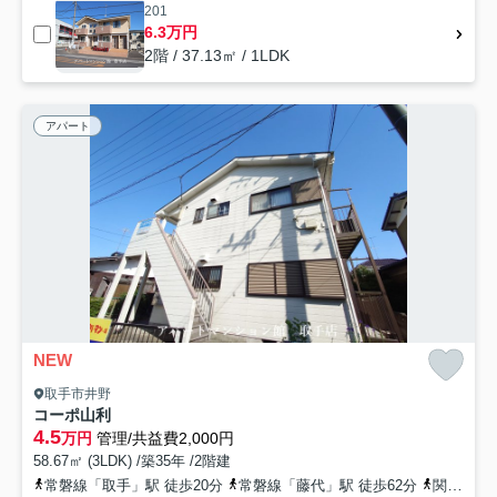
201
6.3万円
2階 / 37.13㎡ / 1LDK
アパート
NEW
取手市井野
コーポ山利
4.5
万円
管理/共益費2,000円
58.67㎡ (3LDK) /築35年 /2階建
常磐線「取手」駅 徒歩20分
常磐線「藤代」駅 徒歩62分
関東鉄道常総線「西取手」駅 徒歩50分