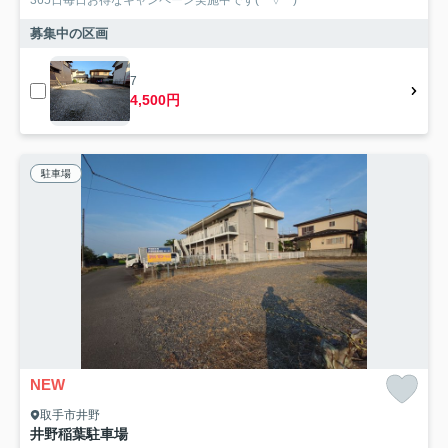
365日毎日お得なキャンペーン実施中です(*^▽^*)
募集中の区画
7
4,500円
駐車場
NEW
取手市井野
井野稲葉駐車場