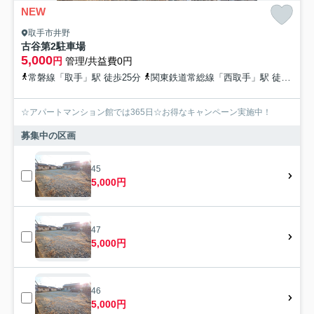
NEW
取手市井野
古谷第2駐車場
5,000
円
管理/共益費0円
常磐線「取手」駅 徒歩25分
関東鉄道常総線「西取手」駅 徒歩36分
☆アパートマンション館では365日☆お得なキャンペーン実施中！
募集中の区画
45
5,000円
47
5,000円
46
5,000円