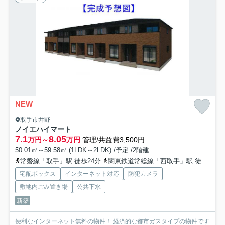
NEW
取手市井野
ノイエハイマート
7.1
8.05
万円～
万円
管理/共益費3,500円
50.01㎡～59.58㎡ (1LDK～2LDK) /予定 /2階建
常磐線「取手」駅 徒歩24分
関東鉄道常総線「西取手」駅 徒歩38分
宅配ボックス
インターネット対応
防犯カメラ
敷地内ごみ置き場
公共下水
新築
便利なインターネット無料の物件！ 経済的な都市ガスタイプの物件です