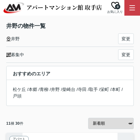
0
お気に入り
井野の物件一覧
井野
変更
募集中
変更
おすすめのエリア
松ケ丘
/
本郷
/
青柳
/
井野
/
柴崎台
/
寺田
/
取手
/
栄町
/
本町
/
戸頭
11
棟
30
件
アパート