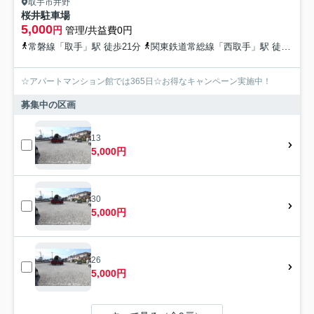
取手市井野
桜井駐車場
5,000
円
管理/共益費0円
常磐線「取手」駅 徒歩21分
関東鉄道常総線「西取手」駅 徒歩32分
☆アパートマンション館では365日☆お得なキャンペーン実施中！
募集中の区画
13
5,000円
30
5,000円
26
5,000円