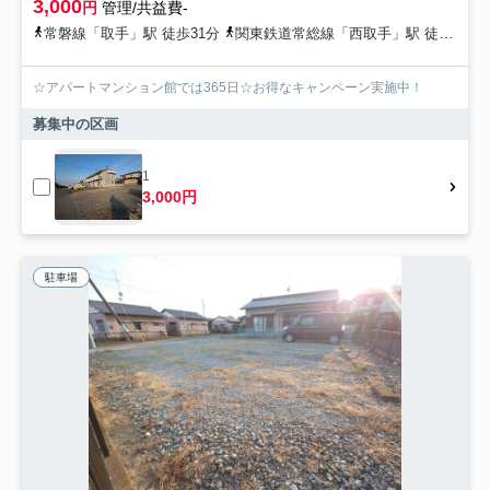
3,000
円
管理/共益費-
常磐線「取手」駅 徒歩31分
関東鉄道常総線「西取手」駅 徒歩35分
☆アパートマンション館では365日☆お得なキャンペーン実施中！
募集中の区画
1
3,000円
駐車場