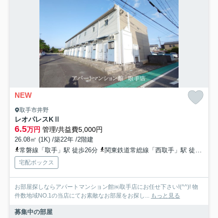
NEW
取手市井野
レオパレスKⅡ
6.5
万円
管理/共益費5,000円
26.08㎡ (1K) /築22年 /2階建
常磐線「取手」駅 徒歩26分
関東鉄道常総線「西取手」駅 徒歩34分
宅配ボックス
お部屋探しならアパートマンション館㈱取手店にお任せ下さい!(^^)! 物
件数地域NO.1の当店にてお素敵なお部屋をお探し...
もっと見る
募集中の部屋