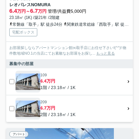
レオパレスNOMURA
6.4
6.7
万円～
万円
管理/共益費5,000円
23.18㎡ (1K) /築21年 /2階建
常磐線「取手」駅 徒歩24分
関東鉄道常総線「西取手」駅 徒歩28分
宅配ボックス
お部屋探しならアパートマンション館㈱取手店にお任せ下さい!(^^)! 物
件数地域NO.1の当店にてお素敵なお部屋をお探し...
もっと見る
募集中の部屋
109
6.4万円
1階 / 23.18㎡ / 1K
209
6.7万円
2階 / 23.18㎡ / 1K
アパート