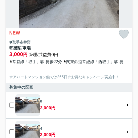
NEW
取手市井野
稲葉駐車場
3,000
円
管理/共益費0円
常磐線「取手」駅 徒歩22分
関東鉄道常総線「西取手」駅 徒歩30分
☆アパートマンション館では365日☆お得なキャンペーン実施中！
募集中の区画
5
3,000円
4
3,000円