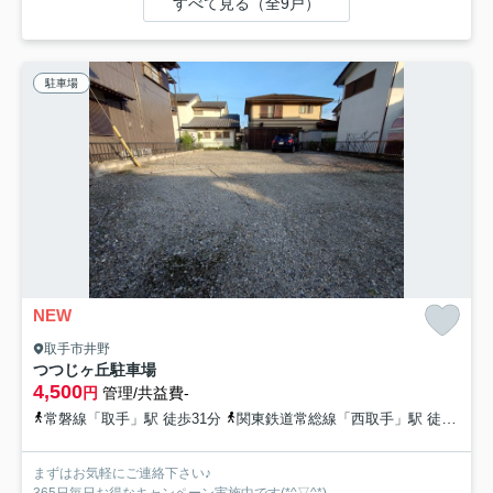
すべて見る（全9戸）
駐車場
NEW
取手市井野
つつじヶ丘駐車場
4,500
円
管理/共益費-
常磐線「取手」駅 徒歩31分
関東鉄道常総線「西取手」駅 徒歩41分
まずはお気軽にご連絡下さい♪