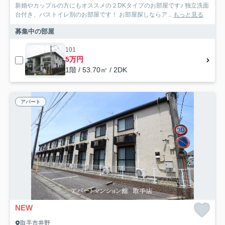
新婚やカップルの方にもオススメの２DKタイプのお部屋です♪ 独立洗面
台付き、バストイレ別のお部屋です！ お部屋探しならア...
もっと見る
募集中の部屋
101
5万円
1階 / 53.70㎡ / 2DK
アパート
NEW
取手市井野