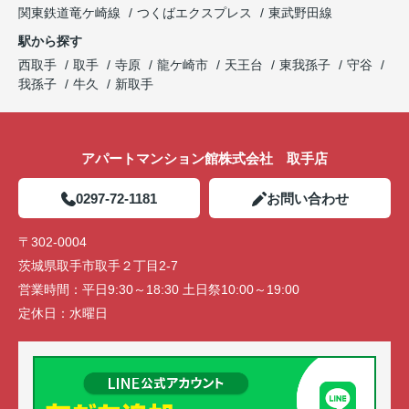
関東鉄道竜ケ崎線
つくばエクスプレス
東武野田線
駅から探す
西取手
取手
寺原
龍ケ崎市
天王台
東我孫子
守谷
我孫子
牛久
新取手
アパートマンション館株式会社 取手店
0297-72-1181
お問い合わせ
〒302-0004
茨城県取手市取手２丁目2-7
営業時間：
平日9:30～18:30 土日祭10:00～19:00
定休日：
水曜日