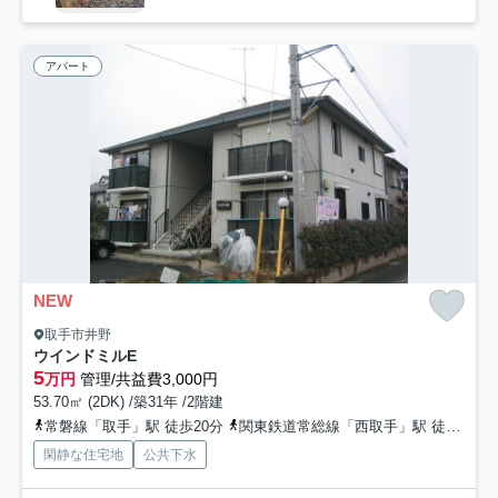
アパート
NEW
取手市井野
ウインドミルE
5
万円
管理/共益費3,000円
53.70㎡ (2DK) /築31年 /2階建
常磐線「取手」駅 徒歩20分
関東鉄道常総線「西取手」駅 徒歩24分
閑静な住宅地
公共下水