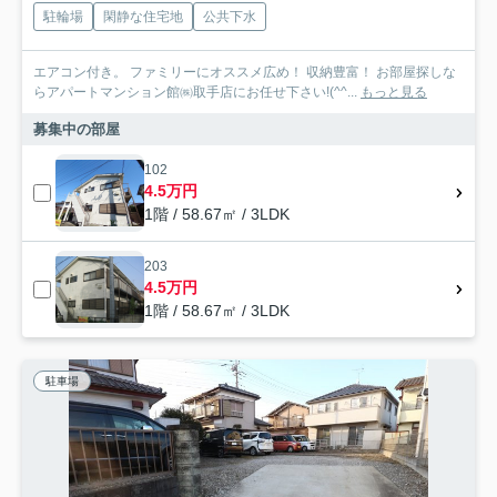
駐輪場
閑静な住宅地
公共下水
エアコン付き。 ファミリーにオススメ広め！ 収納豊富！ お部屋探しな
らアパートマンション館㈱取手店にお任せ下さい!(^^...
もっと見る
募集中の部屋
102
4.5万円
1階 / 58.67㎡ / 3LDK
203
4.5万円
1階 / 58.67㎡ / 3LDK
駐車場