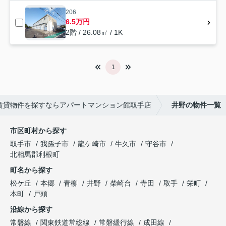
206
6.5万円
2階 / 26.08㎡ / 1K
1
賃貸物件を探すならアパートマンション館取手店
井野の物件一覧
市区町村から探す
取手市
我孫子市
龍ケ崎市
牛久市
守谷市
北相馬郡利根町
町名から探す
松ケ丘
本郷
青柳
井野
柴崎台
寺田
取手
栄町
本町
戸頭
沿線から探す
常磐線
関東鉄道常総線
常磐緩行線
成田線