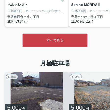
ベルクレスト
Sereno MORIYAⅡ
◇15000円！キャッシュバック◇サイト経由限定！8/末まで
守谷市百合ケ丘３丁目
守谷市ひがし野４丁目
2DK (63.84㎡)
1LDK (42.51㎡)
すべて見る
月極駐車場
駐車場
駐車場
5,000
5,000
円
円