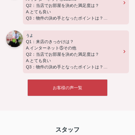
なく、入居後のアフターフォローもさせて頂いてお
Q2：当店でお部屋を決めた満足度は？
ります。
A.とても良い
引越し業者のご紹介やインターネット回線のご相
Q3：物件の決め手となったポイントは？
談、その他入居中のお困りごとなどございました
A.家賃、C.広さ、D.築年数
ら、どうぞお気軽にご相談ください。
アパートマンション館は365日毎日キャンペーン
うよ
この度は弊社でのご契約ありがとうございました！
開催中！ お問い合わせは 0297(72)1181までどう
Q1：来店のきっかけは？
アパートマンション館では、お部屋のご紹介だけで
ぞ♪
A.インターネット⑤その他
なく、入居後のアフターフォローもさせて頂いてお
Q2：当店でお部屋を決めた満足度は？
ります。
A.とても良い
引越し業者のご紹介やインターネット回線のご相
Q3：物件の決め手となったポイントは？
談、その他入居中のお困りごとなどございました
A.家賃、B.環境、F.交通
ら、どうぞお気軽にご相談ください。
アパートマンション館は365日毎日キャンペーン
この度は弊社でのご契約ありがとうございました！
開催中！ お問い合わせは 0297(72)1181までどう
お客様の声一覧
アパートマンション館では、お部屋のご紹介だけで
ぞ♪
なく、入居後のアフターフォローもさせて頂いてお
ります。
引越し業者のご紹介やインターネット回線のご相
談、その他入居中のお困りごとなどございました
ら、どうぞお気軽にご相談ください。
スタッフ
アパートマンション館は365日毎日キャンペーン