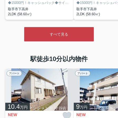
Ⅲ102
】
◆15000円！キャッシュバック◆サイト経由限定！8/末迄
取手市下高井
取手市下高井
2026.07.27
2LDK (58.60㎡)
2LDK (58.60㎡)
◆
設備も充実のお部屋です！人気のカウンターキッチンタ
イプのお部屋です♪インナーバルコニータイプの物件です！
エルシオンⅡ
【
】
すべて見る
駅徒歩10分以内物件
アパート
アパート
10.4
9
万円
万円
NEW
NEW