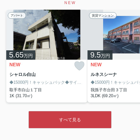
NEW
アパート
賃貸マンション
5.65
9.5
万円
万円
NEW
NEW
2026.08.04
シャロル白山
ルネスシーナ
◆ネット使用料不要！近隣商業施設ありなので生活のし易
◆15000円！キャッシュバック◆サイト経由限定！8/末迄
アザレアⅢ201
い物件です！ペット相談可能物件です♪【
】
取手市白山１丁目
我孫子市台田３丁目
1K (31.70㎡)
3LDK (69.20㎡)
すべて見る