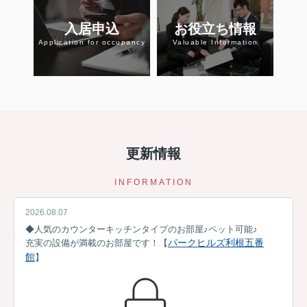
入居申込
お役立ち情報
Application for occupancy
Valuable Information
更新情報
INFORMATION
2026.08.07
◆
人気のカウンターキッチンタイプのお部屋♪ペット可能
♪
パークヒルズ利根五番
充実の設備が満載のお部屋です！【
館
】