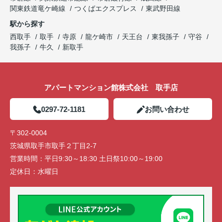
関東鉄道竜ケ崎線
つくばエクスプレス
東武野田線
駅から探す
西取手
取手
寺原
龍ケ崎市
天王台
東我孫子
守谷
我孫子
牛久
新取手
アパートマンション館株式会社 取手店
0297-72-1181
お問い合わせ
〒302-0004
茨城県取手市取手２丁目2-7
営業時間：
平日9:30～18:30 土日祭10:00～19:00
定休日：
水曜日