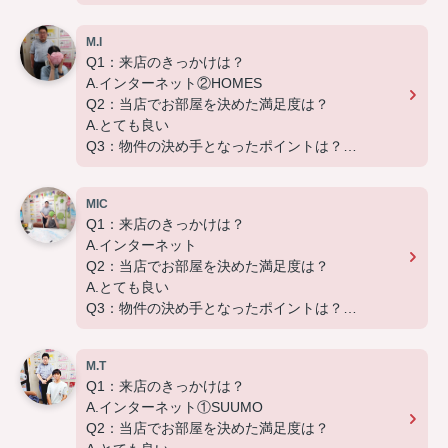
B.環境
ります。
引越し業者のご紹介やインターネット回線のご相
M.I
この度は弊社でのご契約ありがとうございました！
談、その他入居中のお困りごとなどございました
Q1：来店のきっかけは？
アパートマンション館では、お部屋のご紹介だけで
ら、どうぞお気軽にご相談ください。
A.インターネット②HOMES
なく、入居後のアフターフォローもさせて頂いてお
アパートマンション館は365日毎日キャンペーン
Q2：当店でお部屋を決めた満足度は？
ります。
開催中！ お問い合わせは 0297(72)1181までどう
A.とても良い
引越し業者のご紹介やインターネット回線のご相
ぞ♪
Q3：物件の決め手となったポイントは？
談、その他入居中のお困りごとなどございました
B.環境 C.広さ D.築年数 E.設備
ら、どうぞお気軽にご相談ください。
アパートマンション館は365日毎日キャンペーン
MIC
この度は弊社でのご契約ありがとうございました！
開催中！ お問い合わせは 0297(72)1181までどう
Q1：来店のきっかけは？
アパートマンション館では、お部屋のご紹介だけで
ぞ♪
A.インターネット
なく、入居後のアフターフォローもさせて頂いてお
Q2：当店でお部屋を決めた満足度は？
ります。
A.とても良い
引越し業者のご紹介やインターネット回線のご相
Q3：物件の決め手となったポイントは？
談、その他入居中のお困りごとなどございました
A.家賃 C.広さ
ら、どうぞお気軽にご相談ください。
アパートマンション館は365日毎日キャンペーン
M.T
この度は弊社でのご契約ありがとうございました！
開催中！ お問い合わせは 0297(72)1181までどう
Q1：来店のきっかけは？
アパートマンション館では、お部屋のご紹介だけで
ぞ♪
A.インターネット①SUUMO
なく、入居後のアフターフォローもさせて頂いてお
Q2：当店でお部屋を決めた満足度は？
ります。