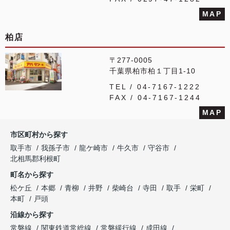
MAP
柏店
〒277-0005
千葉県柏市柏１丁目1-10
TEL / 04-7167-1222
FAX / 04-7167-1244
MAP
市区町村から探す
取手市
我孫子市
龍ケ崎市
牛久市
守谷市
北相馬郡利根町
町名から探す
松ケ丘
本郷
青柳
井野
柴崎台
寺田
取手
栄町
本町
戸頭
沿線から探す
常磐線
関東鉄道常総線
常磐緩行線
成田線