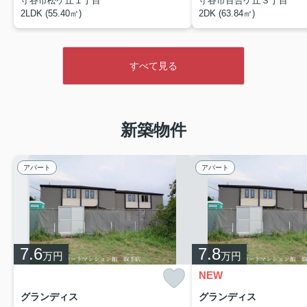
守谷市松ケ丘１丁目
守谷市百合ケ丘３丁目
2LDK (55.40㎡)
2DK (63.84㎡)
すべて見る
2026.08.01
◆
2LDKタイプなので新婚・カップルの方にもオススメ♪
人
気のカウンターキッチンタイプです♪嬉しいペット可能物件
パークヒルズ利根五番館
♪【
】
新築物件
2026.07.31
◆充実の設備が満載のお部屋です♪近隣商業施設あり、生活
アパート
アパート
のしやすいエリアです
モデルノⅡ202
！【
】
2026.07.30
アザレア
◆ネット使用料不要！ペット相談可能物件です♪【
Ⅲ201
7.6
】
7.8
万円
万円
NEW
2026.07.28
エタニティ
◆インターネット無料！ペット可物件♪【
グランディス
グランディス