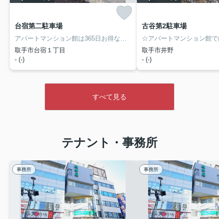
台宿第二駐車場
古谷第2駐車場
アパートマンション館は365日お得なキャンペーン実施中！
取手市台宿１丁目
取手市井野
- (-)
- (-)
すべて見る
テナント・事務所
事務所
事務所