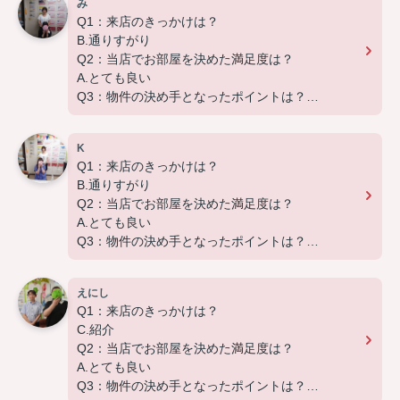
み
Q1：来店のきっかけは？
B.通りすがり
Q2：当店でお部屋を決めた満足度は？
A.とても良い
Q3：物件の決め手となったポイントは？
A.家賃 C.広さ
K
この度は弊社でのご契約ありがとうございました！
Q1：来店のきっかけは？
アパートマンション館では、お部屋のご紹介だけで
B.通りすがり
なく、入居後のアフターフォローもさせて頂いてお
Q2：当店でお部屋を決めた満足度は？
ります。
A.とても良い
引越し業者のご紹介やインターネット回線のご相
Q3：物件の決め手となったポイントは？
談、その他入居中のお困りごとなどございました
D.築年数
ら、どうぞお気軽にご相談ください。
Q４：その他
アパートマンション館は365日毎日キャンペーン
えにし
早めの対応でご迷惑おかけいたしました。
開催中！ お問い合わせは 0297(72)1181までどう
Q1：来店のきっかけは？
ありがとうございました。
ぞ♪
C.紹介
Q2：当店でお部屋を決めた満足度は？
この度は弊社でのご契約ありがとうございました！
A.とても良い
アパートマンション館では、お部屋のご紹介だけで
Q3：物件の決め手となったポイントは？
なく、入居後のアフターフォローもさせて頂いてお