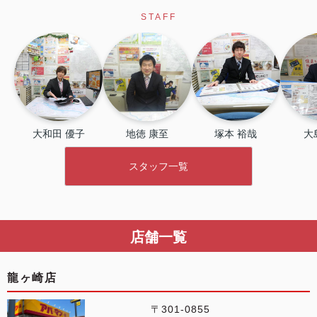
開催中！ お問い合わせは 0297(72)1181までどう
STAFF
ぞ♪
大和田 優子
地徳 康至
塚本 裕哉
大
スタッフ一覧
店舗一覧
龍ヶ崎店
〒301-0855