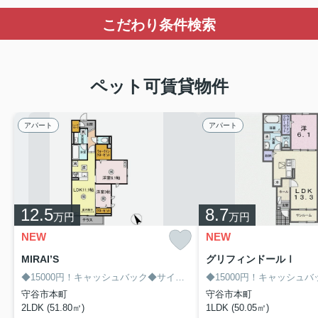
こだわり条件検索
ペット可賃貸物件
アパート
アパート
2026.08.03
◆近隣スーパーマーケットあり！生活のしやすいエリアで
エタニティ
す♪インターネット無料！ペット可物件です♪【
Ⅲ102
】
12.5
8.7
万円
万円
NEW
NEW
MIRAI’S
グリフィンドールⅠ
◆15000円！キャッシュバック◆サイト経由限定！8/末迄
守谷市本町
守谷市本町
2LDK (51.80㎡)
1LDK (50.05㎡)