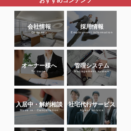
おすすめコンテンツ
会社情報
採用情報
Company
Employment information
オーナー様へ
管理システム
To owner
Management system
入居中・解約相談
社宅代行サービス
Move in・Cancellation
Agent service