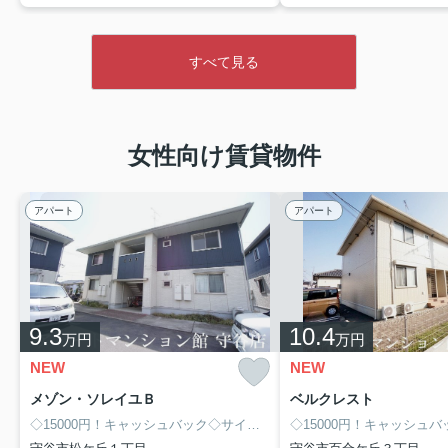
すべて見る
2026.08.02
女性向け賃貸物件
◆
人気のカウンターキッチンタイプ♪
充実の設備のお部屋で
エルシ
す！インナーバルコニーなので雨の日も安心です♪
【
オンⅡ
】
アパート
アパート
9.3
10.4
万円
万円
NEW
NEW
メゾン・ソレイユＢ
ベルクレスト
◇15000円！キャッシュバック◇サイト経由限定！8/末まで