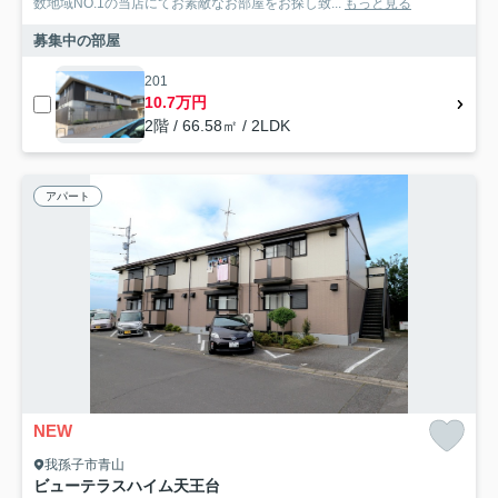
数地域NO.1の当店にてお素敵なお部屋をお探し致...
もっと見る
募集中の部屋
201
10.7万円
2階 / 66.58㎡ / 2LDK
アパート
NEW
我孫子市青山
ビューテラスハイム天王台