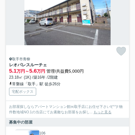
取手市青柳
レオパレスルーチェ
5.1
5.6
万円～
万円
管理/共益費5,000円
23.18㎡ (1K) /築16年 /2階建
常磐線「取手」駅 徒歩26分
宅配ボックス
お部屋探しならアパートマンション館㈱取手店にお任せ下さい!(^^)! 物
件数地域NO.1の当店にてお素敵なお部屋をお探し...
もっと見る
募集中の部屋
106