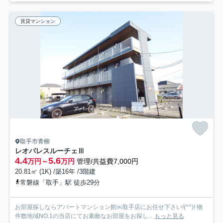
賃貸マンション
取手市青柳
レオパレスルーチェⅢ
4.4
5.6
万円～
万円
管理/共益費7,000円
20.81㎡ (1K) /築16年 /3階建
常磐線「取手」駅 徒歩29分
お部屋探しならアパートマンション館㈱取手店にお任せ下さい!(^^)! 物
件数地域NO.1の当店にてお素敵なお部屋をお探し...
もっと見る