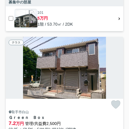
募集中の部屋
101
5万円
1階 / 53.70㎡ / 2DK
テラス
取手市白山
Ｇｒｅｅｎ Ｂｏｘ
7.2
万円
管理/共益費2,500円