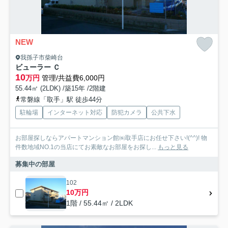
NEW
我孫子市柴崎台
ビューラー Ｃ
10
万円
管理/共益費6,000円
55.44㎡ (2LDK) /築15年 /2階建
常磐線「取手」駅 徒歩44分
駐輪場
インターネット対応
防犯カメラ
公共下水
お部屋探しならアパートマンション館㈱取手店にお任せ下さい!(^^)! 物
件数地域NO.1の当店にてお素敵なお部屋をお探し...
もっと見る
募集中の部屋
102
10万円
1階 / 55.44㎡ / 2LDK