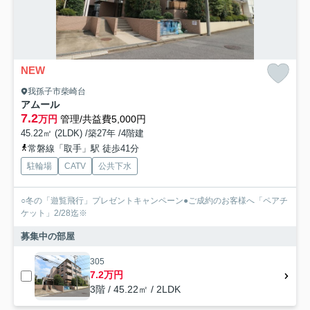
NEW
我孫子市柴崎台
アムール
7.2
万円
管理/共益費5,000円
45.22㎡ (2LDK) /築27年 /4階建
常磐線「取手」駅 徒歩41分
駐輪場
CATV
公共下水
○冬の「遊覧飛行」プレゼントキャンペーン●ご成約のお客様へ「ペアチ
ケット」2/28迄※
募集中の部屋
305
7.2万円
3階 / 45.22㎡ / 2LDK