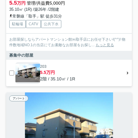
5.5
万円
管理/共益費5,000円
35.10㎡ (1R) /築26年 /2階建
常磐線「取手」駅 徒歩31分
駐輪場
CATV
公共下水
お部屋探しならアパートマンション館㈱取手店にお任せ下さい!(^^)! 物
件数地域NO.1の当店にてお素敵なお部屋をお探し...
もっと見る
募集中の部屋
203
5.5万円
2階 / 35.10㎡ / 1R
アパート