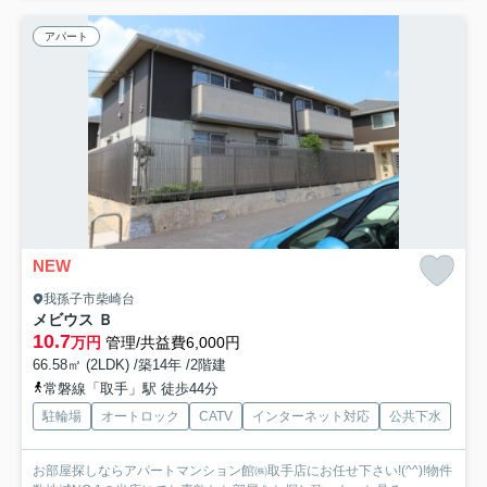
アパート
NEW
我孫子市柴崎台
メビウス Ｂ
10.7
万円
管理/共益費6,000円
66.58㎡ (2LDK) /築14年 /2階建
常磐線「取手」駅 徒歩44分
駐輪場
オートロック
CATV
インターネット対応
公共下水
お部屋探しならアパートマンション館㈱取手店にお任せ下さい!(^^)!物件