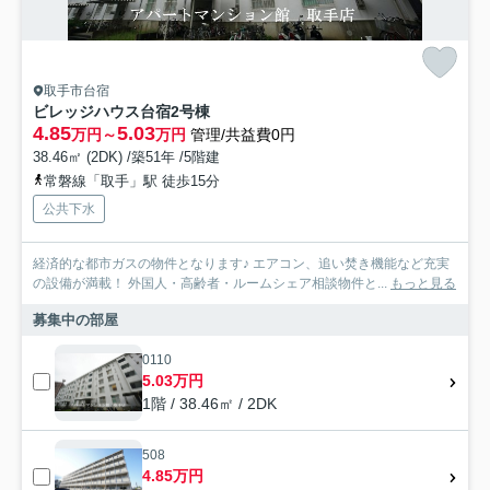
取手市台宿
ビレッジハウス台宿2号棟
4.85
5.03
万円～
万円
管理/共益費0円
38.46㎡ (2DK) /築51年 /5階建
常磐線「取手」駅 徒歩15分
公共下水
経済的な都市ガスの物件となります♪ エアコン、追い焚き機能など充実
の設備が満載！ 外国人・高齢者・ルームシェア相談物件と...
もっと見る
募集中の部屋
0110
5.03万円
1階 / 38.46㎡ / 2DK
508
4.85万円