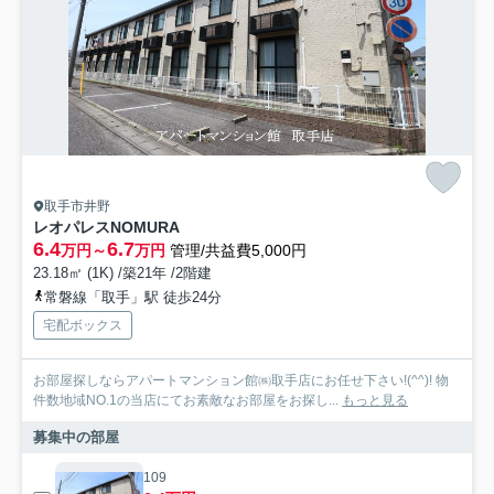
取手市井野
レオパレスNOMURA
6.4
6.7
万円～
万円
管理/共益費5,000円
23.18㎡ (1K) /築21年 /2階建
常磐線「取手」駅 徒歩24分
宅配ボックス
お部屋探しならアパートマンション館㈱取手店にお任せ下さい!(^^)! 物
件数地域NO.1の当店にてお素敵なお部屋をお探し...
もっと見る
募集中の部屋
109