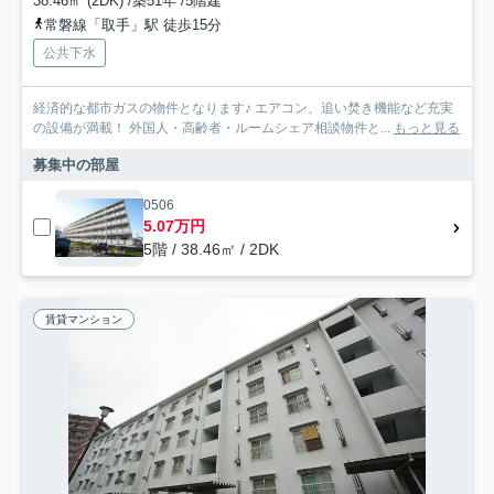
38.46㎡ (2DK) /築51年 /5階建
常磐線「取手」駅 徒歩15分
公共下水
経済的な都市ガスの物件となります♪ エアコン、追い焚き機能など充実
の設備が満載！ 外国人・高齢者・ルームシェア相談物件と...
もっと見る
募集中の部屋
0506
5.07万円
5階 / 38.46㎡ / 2DK
賃貸マンション