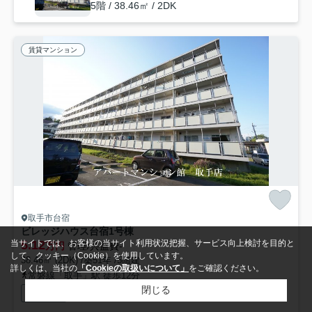
5階 / 38.46㎡ / 2DK
賃貸マンション
取手市台宿
ビレッジハウス台宿1号棟
5.12
当サイトでは、お客様の当サイト利用状況把握、サービス向上検討を目的と
万円
管理/共益費-
して、クッキー（Cookie）を使用しています。
38.46㎡ (2DK) /築51年 /5階建
詳しくは、当社の
「Cookieの取扱いについて」
をご確認ください。
常磐線「取手」駅 徒歩12分
閉じる
公共下水