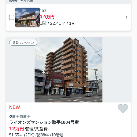
103
3.9万円
1階 / 22.41㎡ / 1R
賃貸マンション
NEW
取手市取手
ライオンズマンション取手1004号室
12
万円
管理/共益費-
51.55㎡ (2DK) /築38年 /10階建