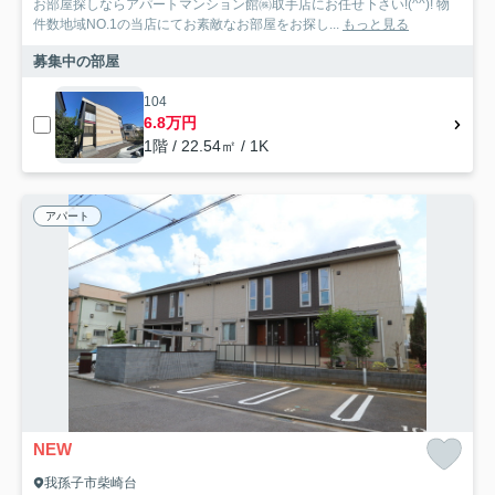
お部屋探しならアパートマンション館㈱取手店にお任せ下さい!(^^)! 物
件数地域NO.1の当店にてお素敵なお部屋をお探し...
もっと見る
募集中の部屋
104
6.8万円
1階 / 22.54㎡ / 1K
アパート
NEW
我孫子市柴崎台