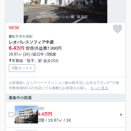
NEW
取手市中原町
レオパレスソフィア中原
6.4
万円
管理/共益費7,000円
19.87㎡ (1K) /築22年 /3階建
常磐線「取手」駅 徒歩15分
宅配ボックス
お部屋探しならアパートマンション館㈱取手店にお任せ下さい!(^^)! 物
件数地域NO.1の当店にてお素敵なお部屋をお探し...
もっと見る
募集中の部屋
201
6.4万円
2階 / 19.87㎡ / 1K