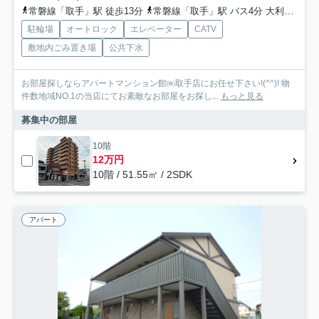
常磐線「取手」駅 徒歩13分
常磐線「取手」駅 バス4分 大利根交通「市民会館入口（取手市）」 停歩2分
駐輪場
オートロック
エレベーター
CATV
敷地内ごみ置き場
公共下水
お部屋探しならアパートマンション館㈱取手店にお任せ下さい!(^^)! 物
件数地域NO.1の当店にてお素敵なお部屋をお探し...
もっと見る
募集中の部屋
10階
12万円
10階 / 51.55㎡ / 2SDK
アパート