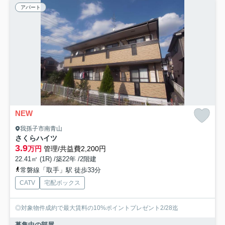
アパート
NEW
我孫子市南青山
さくらハイツ
3.9
万円
管理/共益費2,200円
22.41㎡ (1R) /築22年 /2階建
常磐線「取手」駅 徒歩33分
CATV
宅配ボックス
◎対象物件成約で最大賃料の10%ポイントプレゼント2/28迄
募集中の部屋