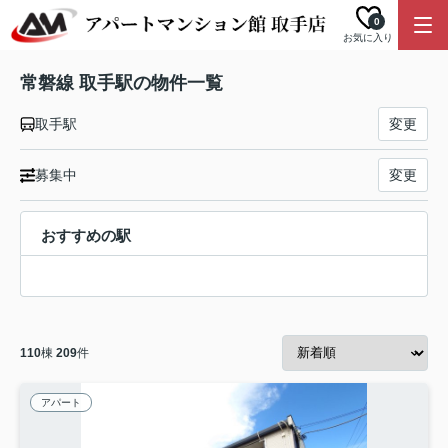
0
お気に入り
常磐線 取手駅の物件一覧
取手駅
変更
募集中
変更
おすすめの駅
110
棟
209
件
アパート