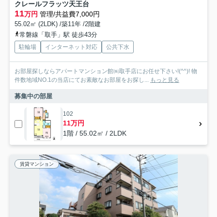
クレールフラッツ天王台
11
万円
管理/共益費7,000円
55.02㎡ (2LDK) /築11年 /2階建
常磐線「取手」駅 徒歩43分
駐輪場
インターネット対応
公共下水
お部屋探しならアパートマンション館㈱取手店にお任せ下さい!(^^)! 物
件数地域NO.1の当店にてお素敵なお部屋をお探し...
もっと見る
募集中の部屋
102
11万円
1階 / 55.02㎡ / 2LDK
賃貸マンション