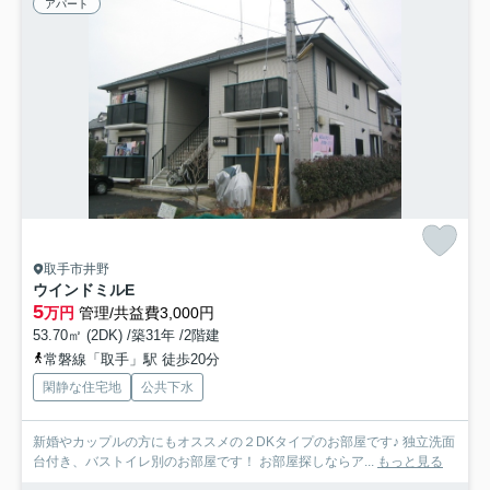
アパート
取手市井野
ウインドミルE
5
万円
管理/共益費3,000円
53.70㎡ (2DK) /築31年 /2階建
常磐線「取手」駅 徒歩20分
閑静な住宅地
公共下水
新婚やカップルの方にもオススメの２DKタイプのお部屋です♪ 独立洗面
台付き、バストイレ別のお部屋です！ お部屋探しならア...
もっと見る