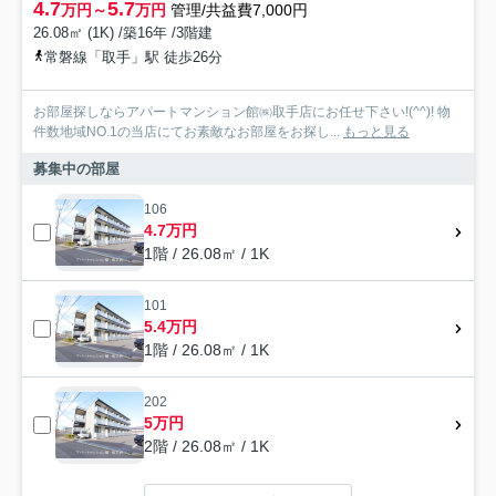
4.7
5.7
万円～
万円
管理/共益費7,000円
26.08㎡ (1K) /築16年 /3階建
常磐線「取手」駅 徒歩26分
お部屋探しならアパートマンション館㈱取手店にお任せ下さい!(^^)! 物
件数地域NO.1の当店にてお素敵なお部屋をお探し...
もっと見る
募集中の部屋
106
4.7万円
1階 / 26.08㎡ / 1K
101
5.4万円
1階 / 26.08㎡ / 1K
202
5万円
2階 / 26.08㎡ / 1K