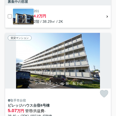
募集中の部屋
201
4.2万円
2階 / 38.29㎡ / 2K
賃貸マンション
取手市台宿
ビレッジハウス台宿4号棟
5.07
万円
管理/共益費-