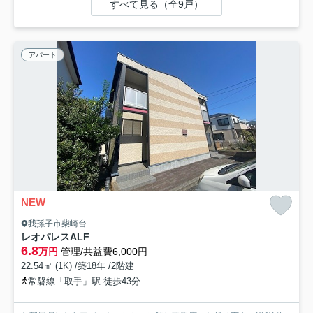
すべて見る（全9戸）
アパート
NEW
我孫子市柴崎台
レオパレスALF
6.8
万円
管理/共益費6,000円
22.54㎡ (1K) /築18年 /2階建
常磐線「取手」駅 徒歩43分