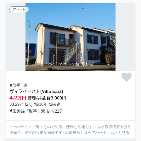
アパート
取手市東
ヴィライースト(Villa East)
4.2
万円
管理/共益費3,000円
38.29㎡ (2K) /築36年 /2階建
常磐線「取手」駅 徒歩22分
スーパーのスグ近くなので生活に便利な立地です。 温水洗浄便座や独立
洗面台、充実の設備が満載です♪ お部屋探しならアパート...
もっと見る