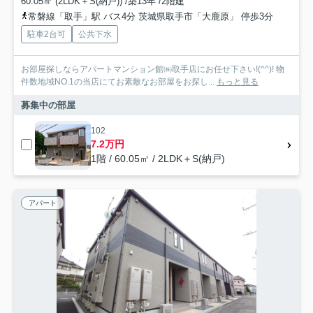
60.05㎡ (2LDK＋S(納戸)) /築13年 /2階建
常磐線「取手」駅 バス4分 茨城県取手市「大鹿原」 停歩3分
駐車2台可
公共下水
お部屋探しならアパートマンション館㈱取手店にお任せ下さい!(^^)! 物
件数地域NO.1の当店にてお素敵なお部屋をお探し...
もっと見る
募集中の部屋
102
7.2万円
1階 / 60.05㎡ / 2LDK＋S(納戸)
アパート