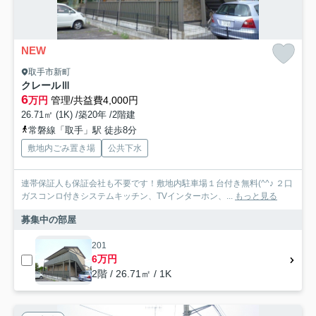
NEW
取手市新町
クレールⅢ
6
万円
管理/共益費4,000円
26.71㎡ (1K) /築20年 /2階建
常磐線「取手」駅 徒歩8分
敷地内ごみ置き場
公共下水
連帯保証人も保証会社も不要です！敷地内駐車場１台付き無料(^^♪ ２口
ガスコンロ付きシステムキッチン、TVインターホン、...
もっと見る
募集中の部屋
201
6万円
2階 / 26.71㎡ / 1K