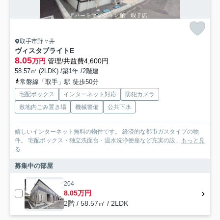
取手市野々井
ヴィスタブライトE
8.05
万円
管理/共益費4,600円
58.57㎡ (2LDK) /築1年 /2階建
常磐線「取手」駅 徒歩50分
宅配ボックス
インターネット対応
防犯カメラ
敷地内ごみ置き場
機械警備
公共下水
嬉しいインターネット無料の物件です。 経済的な都市ガスタイプの物
件。 宅配ボックス・独立洗面台・温水洗浄便座など充実の設...
もっと見
る
募集中の部屋
204
8.05万円
2階 / 58.57㎡ / 2LDK