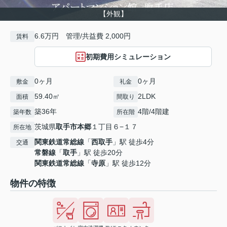
【外観】
6.6万円 管理/共益費 2,000円
賃料
初期費用シミュレーション
0ヶ月
0ヶ月
敷金
礼金
59.40㎡
2LDK
面積
間取り
築36年
4階/4階建
築年数
所在階
茨城県
取手市
本郷
１丁目６−１７
所在地
関東鉄道常総線
「
西取手
」駅 徒歩4分
交通
常磐線
「
取手
」駅 徒歩20分
関東鉄道常総線
「
寺原
」駅 徒歩12分
物件の特徴