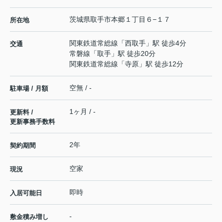
茨城県
取手市
本郷
１丁目６−１７
所在地
関東鉄道常総線
「
西取手
」駅 徒歩4分
交通
常磐線
「
取手
」駅 徒歩20分
関東鉄道常総線
「
寺原
」駅 徒歩12分
空無 / -
駐車場 / 月額
1ヶ月 / -
更新料 /
更新事務手数料
2年
契約期間
空家
現況
即時
入居可能日
-
敷金積み増し