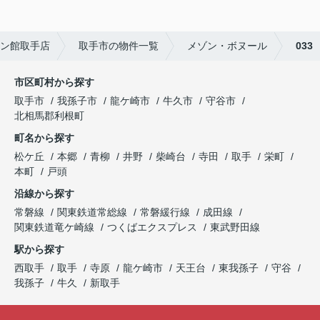
ン館取手店
取手市の物件一覧
メゾン・ボヌール
033
市区町村から探す
取手市
我孫子市
龍ケ崎市
牛久市
守谷市
北相馬郡利根町
町名から探す
松ケ丘
本郷
青柳
井野
柴崎台
寺田
取手
栄町
本町
戸頭
沿線から探す
常磐線
関東鉄道常総線
常磐緩行線
成田線
関東鉄道竜ケ崎線
つくばエクスプレス
東武野田線
駅から探す
西取手
取手
寺原
龍ケ崎市
天王台
東我孫子
守谷
我孫子
牛久
新取手