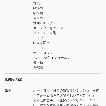
電気有
給湯室
駐輪場
ガスコンロ
対面式キッチン
カウンターキッチン
バス・トイレ別
シャワー
独立洗面台
エアコン
オートロック
TVモニタ付インターホン
最上階
角部屋
-
設備(その他)
オートロック付きの賃貸マンション☆ 室内
備考
リフォーム済みで大変きれいです(^_-)-☆
まずは内見を。お気軽にお問い合せくださ
い。豊富な物件情報と知識をどこよりも最新