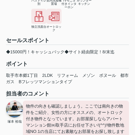
バストイレ
室内洗濯機
TVモニタ
カウンター
別
置場
付きインタ
キッチン
ーホン
独立洗面台
オートロッ
ク
セールスポイント
◆15000円！キャッシュバック◆サイト経由限定！8/末迄
ポイント
取手市本郷1丁目
2LDK
リフォーム
メゾン
ボヌール
都市
ガス
Bフレッツマンションタイプ
担当者のコメント
物件の向きも確認しましょう。ここでは南向きの物
件をご紹介、女性の方にオススメの、オートロック
付き物件となっています。お部屋探しならアパート
塚本 裕哉
マンション館㈱取手店にお任せ下さい!(^^)!物件数地
域NO.1の当店にてお素敵なお部屋をお探し致します