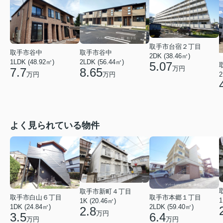
取手市台宿２丁目
取手市谷中
取手市谷中
2DK (38.46㎡)
1LDK (48.92㎡)
2LDK (56.44㎡)
5.07
万円
7.7
8.65
2
万円
万円
よく見られている物件
取手市新町４丁目
取手市白山６丁目
取手市本郷１丁目
1
1K (20.46㎡)
1DK (24.84㎡)
2LDK (59.40㎡)
2.8
万円
3.5
6.4
万円
万円