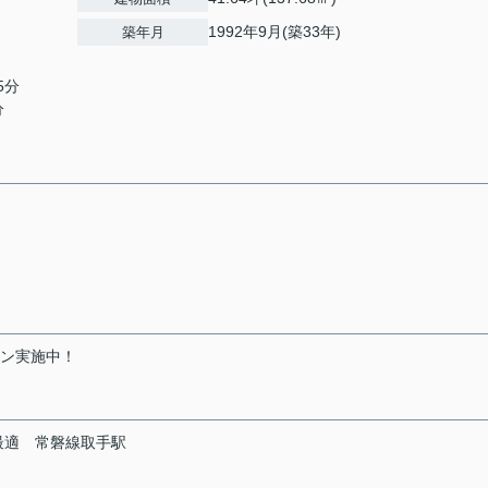
1992年9月(築33年)
築年月
5分
分
ーン実施中！
最適
常磐線取手駅