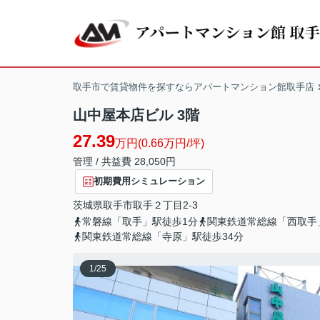
取手市で賃貸物件を探すならアパートマンション館取手店
山中屋本店ビル 3階
27.39
万円(0.66万円/坪)
管理 / 共益費 28,050円
初期費用シミュレーション
茨城県
取手市
取手
２丁目2-3
常磐線「取手」駅徒歩1分
関東鉄道常総線「西取手
関東鉄道常総線「寺原」駅徒歩34分
1
/
25