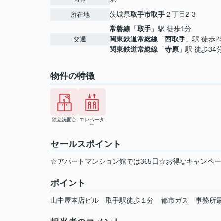
茨城県
取手市
取手
２丁目2-3
所在地
常磐線
「
取手
」駅 徒歩1分
関東鉄道常総線
「
西取手
」駅 徒歩2
交通
関東鉄道常総線
「
寺原
」駅 徒歩34
物件の特徴
独立洗面台
エレベータ
ー
セールスポイント
☆アパートマンション館では365日☆お得なキャンペ
ポイント
山中屋本店ビル
取手駅徒歩１分
都市ガス
事務所