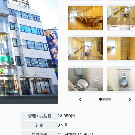
28,050円
管理 / 共益費
0ヶ月
礼金
41.64坪(137.68㎡)
建物面積