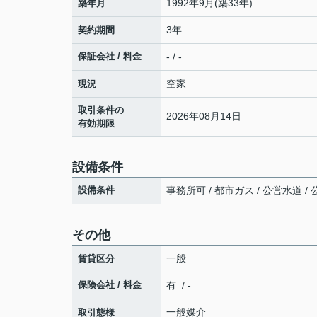
1992年9月(築33年)
築年月
3年
契約期間
保証会社 / 料金
- / -
空家
現況
取引条件の
2026年08月14日
有効期限
設備条件
設備条件
事務所可 / 都市ガス / 公営水道 /
その他
一般
賃貸区分
保険会社 / 料金
有 / -
一般媒介
取引態様