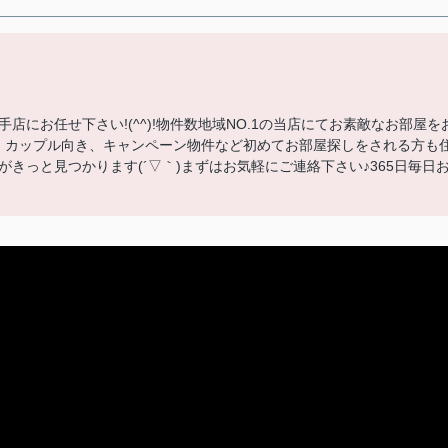
にお任せ下さい!(^^)!物件数地域NO.1の当店にてお素敵なお部屋を
、カップル向き、キャンペーン物件など初めてお部屋探しをされる方も
きっと見つかります(´▽｀)まずはお気軽にご連絡下さい♪365日毎日