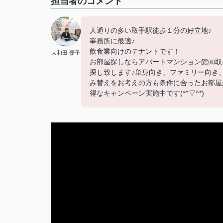
担当者のコメント
人通りの多い取手駅徒歩１分の好立地♪
事務所に最適♪
飲食業向けのテナントです！
大和田 優子
お部屋探しならアパートマンション館㈱取手店
探し致します♪単身向き、ファミリー向き
み替えをお考えの方も条件に合ったお部屋が
得なキャンペーン実施中です(*^▽^*)