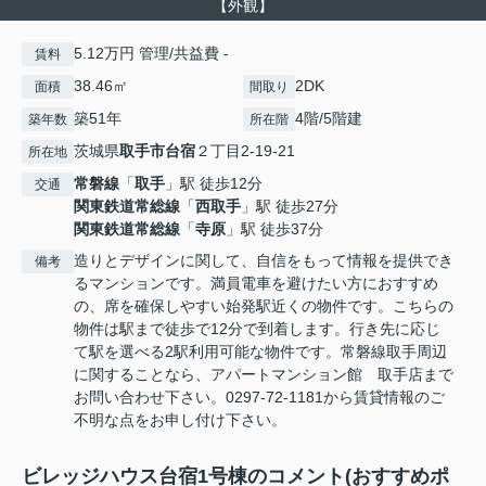
【外観】
5.12万円 管理/共益費 -
賃料
38.46㎡
2DK
面積
間取り
築51年
4階/5階建
築年数
所在階
茨城県
取手市
台宿
２丁目2-19-21
所在地
常磐線
「
取手
」駅 徒歩12分
交通
関東鉄道常総線
「
西取手
」駅 徒歩27分
関東鉄道常総線
「
寺原
」駅 徒歩37分
造りとデザインに関して、自信をもって情報を提供でき
備考
るマンションです。満員電車を避けたい方におすすめ
の、席を確保しやすい始発駅近くの物件です。こちらの
物件は駅まで徒歩で12分で到着します。行き先に応じ
て駅を選べる2駅利用可能な物件です。常磐線取手周辺
に関することなら、アパートマンション館 取手店まで
お問い合わせ下さい。0297-72-1181から賃貸情報のご
不明な点をお申し付け下さい。
ビレッジハウス台宿1号棟のコメント(おすすめポ