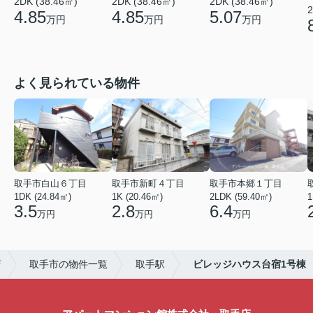
2DK (38.46㎡)
2DK (38.46㎡)
2DK (38.46㎡)
2
4.85
4.85
5.07
万円
万円
万円
よく見られている物件
取手市白山６丁目
取手市新町４丁目
取手市本郷１丁目
1DK (24.84㎡)
1K (20.46㎡)
2LDK (59.40㎡)
1
3.5
2.8
6.4
万円
万円
万円
店
取手市の物件一覧
取手駅
ビレッジハウス台宿1号棟