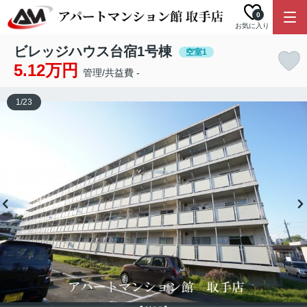
0
お気に入り
ビレッジハウス台宿1号棟
空室1
5.12万円
管理/共益費 -
1
/
23