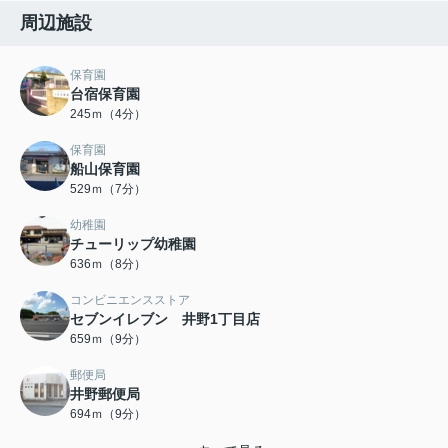
周辺施設
保育園
台宿保育園
245ｍ（4分）
保育園
船山保育園
529ｍ（7分）
幼稚園
チューリップ幼稚園
636ｍ（8分）
コンビニエンスストア
セブンイレブン 井野1丁目店
659ｍ（9分）
郵便局
井野郵便局
694ｍ（9分）