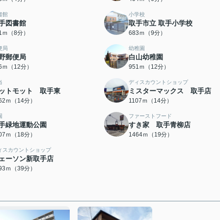
書館
小学校
手図書館
取手市立 取手小学校
31ｍ（8分）
683ｍ（9分）
便局
幼稚園
野郵便局
白山幼稚園
06ｍ（12分）
951ｍ（12分）
当
ディスカウントショップ
ットモット 取手東
ミスターマックス 取手店
062ｍ（14分）
1107ｍ（14分）
園
ファーストフード
手緑地運動公園
すき家 取手青柳店
407ｍ（18分）
1464ｍ（19分）
ィスカウントショップ
ェーソン新取手店
093ｍ（39分）