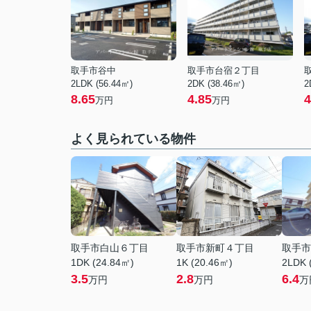
取手市谷中
取手市台宿２丁目
2LDK (56.44㎡)
2DK (38.46㎡)
2
8.65
4.85
4
万円
万円
よく見られている物件
取手市白山６丁目
取手市新町４丁目
取手市
1DK (24.84㎡)
1K (20.46㎡)
2LDK 
3.5
2.8
6.4
万円
万円
万