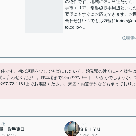
の物件です。地域に強い当社だから
手市エリア、常磐線取手周辺といっ
要望にもすぐにお応えできます。お
合わせはいつでもお気軽にtoride@ap
to.co.jpへ。
情報
物件です。朝の通勤を少しでも楽にしたい方、始発駅の近くにある物件
問い合わせください。駐車場まで10mのアパート、いかがでしょうか。
97-72-1181までお電話ください。来店・内覧予約なども承っておりま
の他
デパート
屋 取手東口
ＳＥＩＹＵ
45ｍ（4分）
404ｍ（6分）