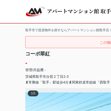
取手市で賃貸物件を探すならアパートマンション館取手店
この物
コーポ翠紅
-
管理/共益費 -
茨城県
取手市
台宿
２丁目2-3
常磐線「取手」駅徒歩4分
関東鉄道常総線「西取手
1
/
3