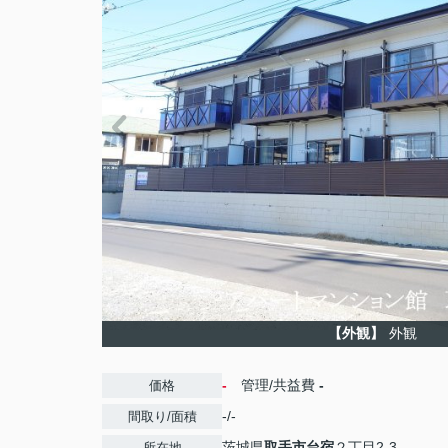
【外観】
外観
-
管理/共益費
-
価格
-/-
間取り/面積
茨城県
取手市
台宿
２丁目2-3
所在地