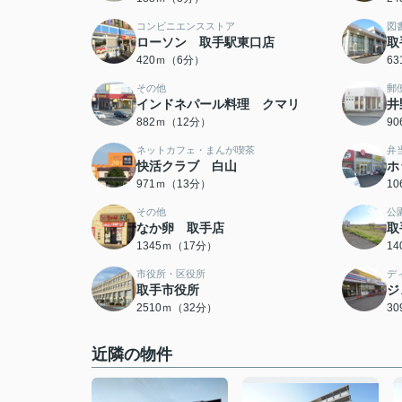
コンビニエンスストア
図
ローソン 取手駅東口店
取
420ｍ（6分）
6
その他
郵
インドネパール料理 クマリ
井
882ｍ（12分）
9
ネットカフェ・まんが喫茶
弁
快活クラブ 白山
ホ
971ｍ（13分）
1
その他
公
なか卵 取手店
取
1345ｍ（17分）
1
市役所・区役所
デ
取手市役所
ジ
2510ｍ（32分）
3
近隣の物件