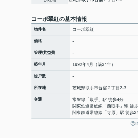
コーポ翠紅の基本情報
物件名
コーポ翠紅
価格
-
管理/共益費
-
築年月
1992年4月（築34年）
総戸数
-
所在地
茨城県
取手市
台宿
２丁目2-3
交通
常磐線
「
取手
」駅 徒歩4分
関東鉄道常総線
「
西取手
」駅 徒歩
関東鉄道常総線
「
寺原
」駅 徒歩3