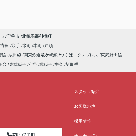
市
守谷市
北相馬郡利根町
寺田
取手
栄町
本町
戸頭
行線
成田線
関東鉄道竜ケ崎線
つくばエクスプレス
東武野田線
王台
東我孫子
守谷
我孫子
牛久
新取手
スタッフ紹介
お客様の声
採用情報
0297-72-1181