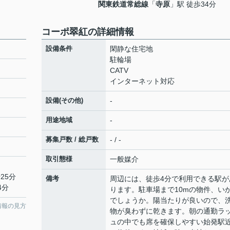
関東鉄道常総線
「
寺原
」駅 徒歩34分
コーポ翠紅の詳細情報
設備条件
閑静な住宅地
駐輪場
CATV
インターネット対応
設備(その他)
-
用途地域
-
募集戸数 / 総戸数
- / -
取引態様
一般媒介
25分
備考
周辺には、徒歩4分で利用できる駅が
4分
ります。駐車場まで10mの物件、い
でしょうか。陽当たりが良いので、
情報の見方
物が臭わずに乾きます。朝の通勤ラ
ュの中でも席を確保しやすい始発駅