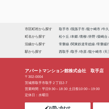
市区町村から探す
取手市
我孫子市
龍ケ崎市
牛久
町名から探す
松ケ丘
本郷
青柳
井野
柴崎台
沿線から探す
常磐線
関東鉄道常総線
常磐緩
駅から探す
西取手
取手
寺原
龍ケ崎市
天
アパートマンション館株式会社 取手店
〒302-0004
茨城県取手市取手２丁目2-7
営業時間：
平日9:30～18:30 土日祭10:00～19:00
定休日：
水曜日
お問い合わせ