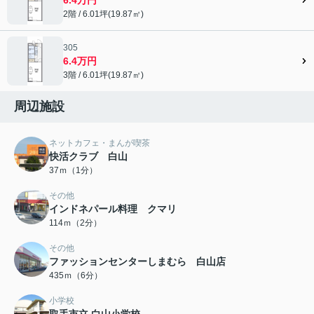
2階 / 6.01坪(19.87㎡)
305
6.4万円
3階 / 6.01坪(19.87㎡)
周辺施設
ネットカフェ・まんが喫茶
快活クラブ 白山
37ｍ（1分）
その他
インドネパール料理 クマリ
114ｍ（2分）
その他
ファッションセンターしまむら 白山店
435ｍ（6分）
小学校