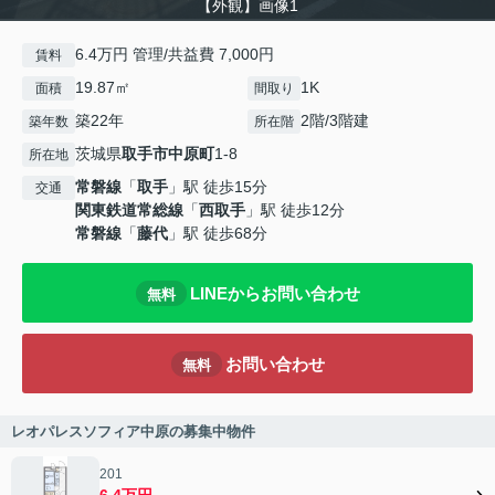
【外観】画像1
6.4万円 管理/共益費 7,000円
賃料
19.87㎡
1K
面積
間取り
築22年
2階/3階建
築年数
所在階
茨城県
取手市
中原町
1-8
所在地
常磐線
「
取手
」駅 徒歩15分
交通
関東鉄道常総線
「
西取手
」駅 徒歩12分
常磐線
「
藤代
」駅 徒歩68分
LINEからお問い合わせ
無料
お問い合わせ
無料
レオパレスソフィア中原の募集中物件
201
6.4万円