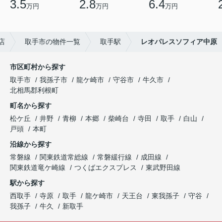
3.5
2.8
6.4
万円
万円
万円
店
取手市の物件一覧
取手駅
レオパレスソフィア中原
市区町村から探す
取手市
我孫子市
龍ケ崎市
守谷市
牛久市
北相馬郡利根町
町名から探す
松ケ丘
井野
青柳
本郷
柴崎台
寺田
取手
白山
戸頭
本町
沿線から探す
常磐線
関東鉄道常総線
常磐緩行線
成田線
関東鉄道竜ケ崎線
つくばエクスプレス
東武野田線
駅から探す
西取手
寺原
取手
龍ケ崎市
天王台
東我孫子
守谷
我孫子
牛久
新取手