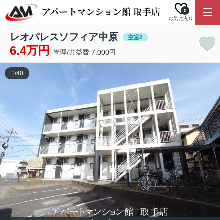
0
お気に入り
レオパレスソフィア中原
空室2
6.4万円
管理/共益費 7,000円
1
/
40