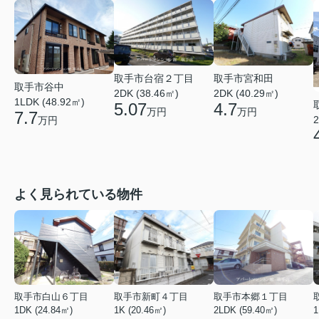
取手市台宿２丁目
取手市宮和田
取手市谷中
2DK (38.46㎡)
2DK (40.29㎡)
1LDK (48.92㎡)
5.07
4.7
万円
万円
7.7
2
万円
よく見られている物件
取手市白山６丁目
取手市新町４丁目
取手市本郷１丁目
1DK (24.84㎡)
1K (20.46㎡)
2LDK (59.40㎡)
1