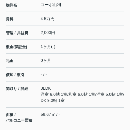
コーポ山利
物件名
4.5万円
賃料
2,000円
管理 / 共益費
1ヶ月(-)
敷金(保証金)
0ヶ月
礼金
- / -
償却 / 敷引
3LDK
間取り / 詳細
洋室 6.0帖 1室
/
和室 6.0帖 1室
/
洋室 5.0帖 1室
/
DK 9.0帖 1室
58.67㎡ / -
面積 /
バルコニー面積