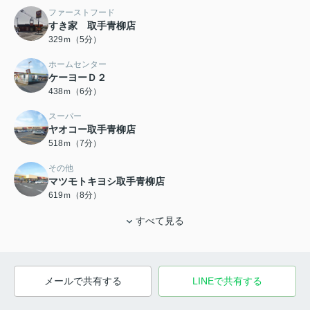
ファーストフード
すき家 取手青柳店
329ｍ（5分）
ホームセンター
ケーヨーＤ２
438ｍ（6分）
スーパー
ヤオコー取手青柳店
518ｍ（7分）
その他
マツモトキヨシ取手青柳店
619ｍ（8分）
すべて見る
メールで共有する
LINEで共有する