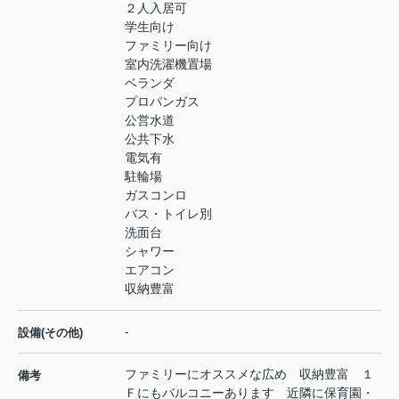
２人入居可
学生向け
ファミリー向け
室内洗濯機置場
ベランダ
プロパンガス
公営水道
公共下水
電気有
駐輪場
ガスコンロ
バス・トイレ別
洗面台
シャワー
エアコン
収納豊富
-
設備(その他)
ファミリーにオススメな広め 収納豊富 １
備考
Ｆにもバルコニーあります 近隣に保育園・