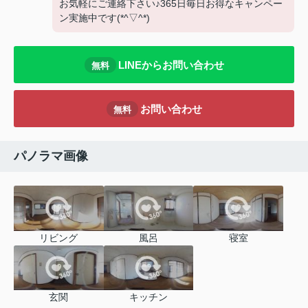
お気軽にご連絡下さい♪365日毎日お得なキャンペー
ン実施中です(*^▽^*)
LINEからお問い合わせ
無料
お問い合わせ
無料
パノラマ画像
リビング
風呂
寝室
玄関
キッチン