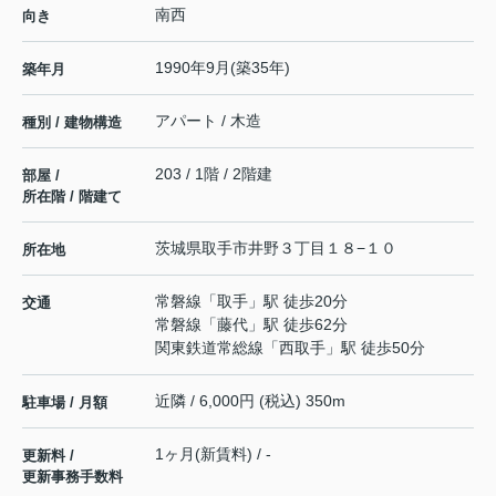
南西
向き
1990年9月(築35年)
築年月
アパート / 木造
種別 / 建物構造
203 / 1階 / 2階建
部屋 /
所在階 / 階建て
茨城県
取手市
井野
３丁目１８−１０
所在地
常磐線
「
取手
」駅 徒歩20分
交通
常磐線
「
藤代
」駅 徒歩62分
関東鉄道常総線
「
西取手
」駅 徒歩50分
近隣 / 6,000円 (税込) 350m
駐車場 / 月額
1ヶ月(新賃料) / -
更新料 /
更新事務手数料