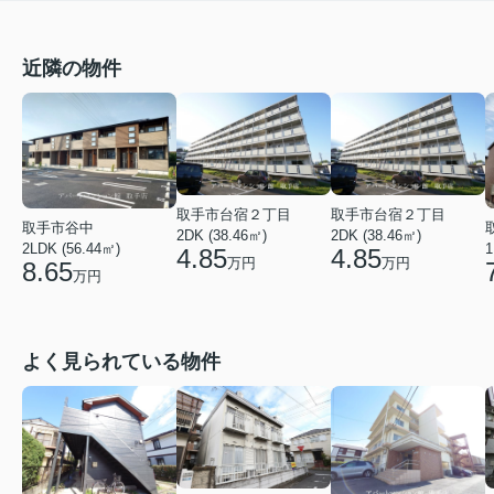
近隣の物件
取手市台宿２丁目
取手市台宿２丁目
取手市谷中
2DK (38.46㎡)
2DK (38.46㎡)
2LDK (56.44㎡)
1
4.85
4.85
万円
万円
8.65
万円
よく見られている物件