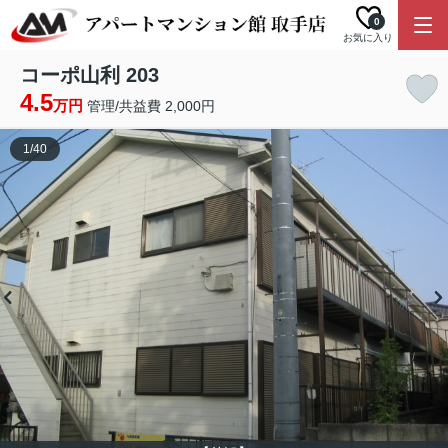
0
お気に入り
コーポ山利 203
4.5
万円
管理/共益費 2,000円
1
/
40