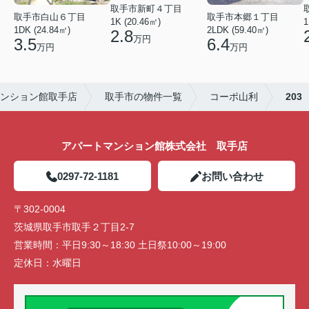
取手市新町４丁目
取手市白山６丁目
取手市本郷１丁目
1
1K (20.46㎡)
1DK (24.84㎡)
2LDK (59.40㎡)
2.8
万円
3.5
6.4
万円
万円
ンション館取手店
取手市の物件一覧
コーポ山利
203
アパートマンション館株式会社 取手店
0297-72-1181
お問い合わせ
〒302-0004
茨城県取手市取手２丁目2-7
営業時間：
平日9:30～18:30 土日祭10:00～19:00
定休日：
水曜日