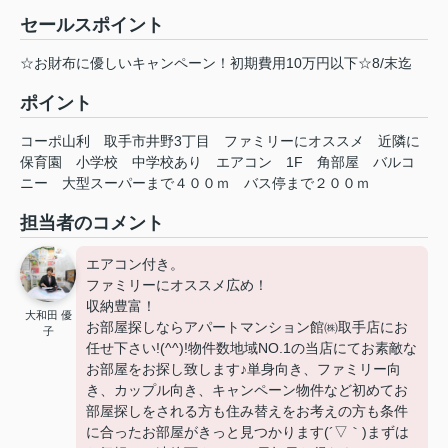
セールスポイント
☆お財布に優しいキャンペーン！初期費用10万円以下☆8/末迄
ポイント
コーポ山利
取手市井野3丁目
ファミリーにオススメ
近隣に
保育園
小学校
中学校あり
エアコン
1F
角部屋
バルコ
ニー
大型スーパーまで４００ｍ
バス停まで２００ｍ
担当者のコメント
エアコン付き。
ファミリーにオススメ広め！
収納豊富！
大和田 優
お部屋探しならアパートマンション館㈱取手店にお
子
任せ下さい!(^^)!物件数地域NO.1の当店にてお素敵な
お部屋をお探し致します♪単身向き、ファミリー向
き、カップル向き、キャンペーン物件など初めてお
部屋探しをされる方も住み替えをお考えの方も条件
に合ったお部屋がきっと見つかります(´▽｀)まずは