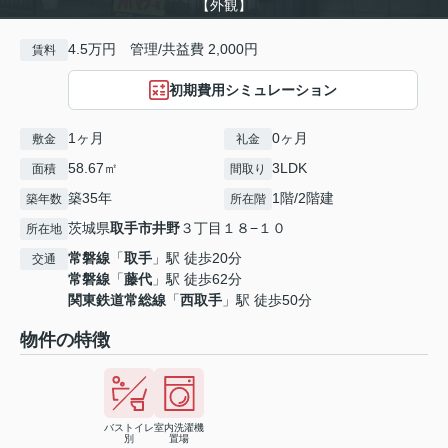
【外観】
4.5万円 管理/共益費 2,000円
賃料
初期費用シミュレーション
1ヶ月
0ヶ月
敷金
礼金
58.67㎡
3LDK
面積
間取り
築35年
1階/2階建
築年数
所在階
茨城県
取手市
井野
３丁目１８−１０
所在地
常磐線
「
取手
」駅 徒歩20分
交通
常磐線
「
藤代
」駅 徒歩62分
関東鉄道常総線
「
西取手
」駅 徒歩50分
物件の特徴
バストイレ
室内洗濯機
別
置場