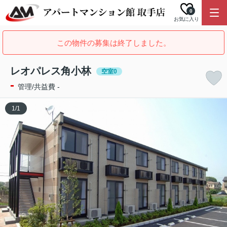
0
お気に入り
この物件の募集は終了しました。
レオパレス角小林
空室0
-
管理/共益費 -
1
/
1