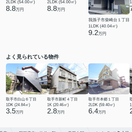
2LDK (54.00㎡)
2LDK (54.00㎡)
1
8.8
8.8
万円
万円
我孫子市柴崎台１丁目
1LDK (40.04㎡)
9.2
万円
よく見られている物件
取手市白山６丁目
取手市新町４丁目
取手市本郷１丁目
1DK (24.84㎡)
1K (20.46㎡)
2LDK (59.40㎡)
1
3.5
2.8
6.4
万円
万円
万円