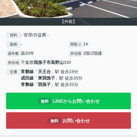
【外観】
- 管理/共益費 -
賃料
-
1K
面積
間取り
築20年
2階/2階建
築年数
所在階
千葉県
我孫子市
高野山
330
所在地
常磐線
「
天王台
」駅 徒歩19分
交通
成田線
「
東我孫子
」駅 徒歩20分
常磐線
「
我孫子
」駅 徒歩32分
LINEからお問い合わせ
無料
お問い合わせ
無料