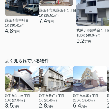
我孫子市東我孫子１丁目
1K (25.51㎡)
7.4
我孫子市中峠台
万円
1K (30.41㎡)
4.8
我孫子市柴崎台１丁
万円
1LDK (40.04㎡)
9.2
万円
よく見られている物件
取手市白山６丁目
取手市新町４丁目
取手市本郷１丁目
1DK (24.84㎡)
1K (20.46㎡)
2LDK (59.40㎡)
1
3.5
2.8
6.4
万円
万円
万円