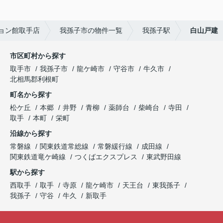
ョン館取手店
我孫子市の物件一覧
我孫子駅
白山戸建
市区町村から探す
取手市
我孫子市
龍ケ崎市
守谷市
牛久市
北相馬郡利根町
町名から探す
松ケ丘
本郷
井野
青柳
薬師台
柴崎台
寺田
取手
本町
栄町
沿線から探す
常磐線
関東鉄道常総線
常磐緩行線
成田線
関東鉄道竜ケ崎線
つくばエクスプレス
東武野田線
駅から探す
西取手
取手
寺原
龍ケ崎市
天王台
東我孫子
我孫子
守谷
牛久
新取手