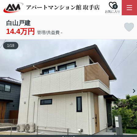
0
お気に入り
白山戸建
14.4万円
管理/共益費 -
1
/
18