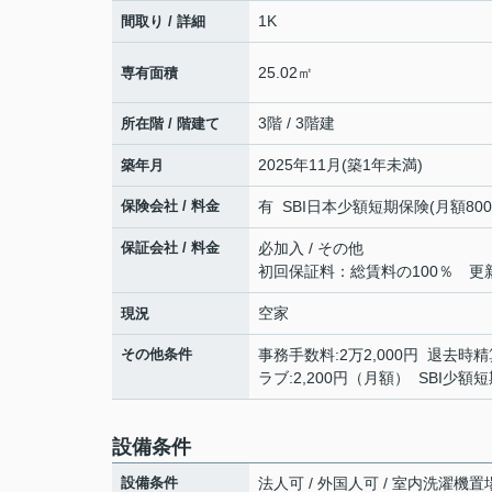
1K
間取り / 詳細
25.02㎡
専有面積
3階 / 3階建
所在階 / 階建て
2025年11月(築1年未満)
築年月
保険会社 / 料金
有 SBI日本少額短期保険(月額800円)
保証会社 / 料金
必加入 / その他
初回保証料：総賃料の100％ 更新時
空家
現況
その他条件
事務手数料:2万2,000円 退去時精算
ラブ:2,200円（月額） SBI少
設備条件
設備条件
法人可 / 外国人可 / 室内洗濯機置