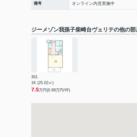
備考
オンライン内見実施中
ジーメゾン我孫子柴崎台ヴェリテの他の部
301
1K (25.02㎡)
7.5
万円(
0.99
万円/坪)