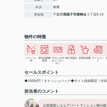
南東
向き
千葉県
我孫子市
柴崎台
３丁目8-19
所在地
物件の特徴
バストイレ
室内洗濯機
TVモニタ付
独立洗面台
浴室乾燥機
オートロッ
別
置場
きインター
ク
ホン
セールスポイント
◆15000円！キャッシュバック◆サイト経由限定！8/
担当者のコメント
お部屋探しならアパートマンション館㈱取手店