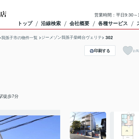
営業時間：平日9:30～1
トップ
沿線検索
会社概要
各種サービス
ジーメゾン我孫子柴崎台ヴェリテ
302
我孫子市の物件一覧
印刷する
お気
駅徒歩7分