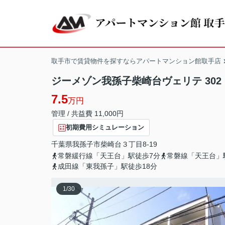
取手市で賃貸物件を探すならアパートマンション館取手店
ジーメゾン我孫子柴崎台ヴェリテ 302
7.5
万円
管理 / 共益費 11,000円
初期費用シミュレーション
千葉県
我孫子市
柴崎台
３丁目8-19
常磐緩行線「天王台」駅徒歩7分
常磐線「天王台」
成田線「東我孫子」駅徒歩18分
1
/
30