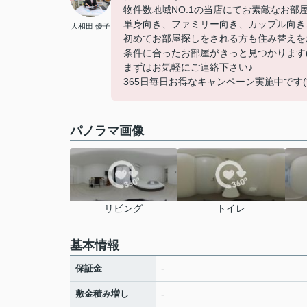
物件数地域NO.1の当店にてお素敵なお部
単身向き、ファミリー向き、カップル向き
大和田 優子
初めてお部屋探しをされる方も住み替えを
条件に合ったお部屋がきっと見つかります(
まずはお気軽にご連絡下さい♪
365日毎日お得なキャンペーン実施中です(*^
パノラマ画像
リビング
トイレ
基本情報
-
保証金
敷金積み増し
-