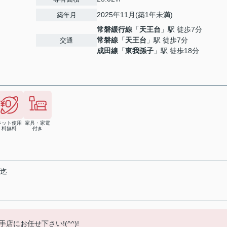
2025年11月(築1年未満)
築年月
常磐緩行線
「
天王台
」駅 徒歩7分
常磐線
「
天王台
」駅 徒歩7分
交通
成田線
「
東我孫子
」駅 徒歩18分
ネット使用
家具・家電
料無料
付き
末迄
にお任せ下さい!(^^)!