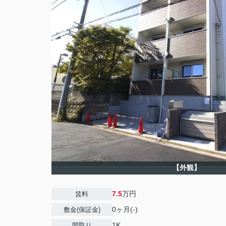
【外観】
7.5
万円
賃料
0ヶ月(-)
敷金(保証金)
1K
間取り