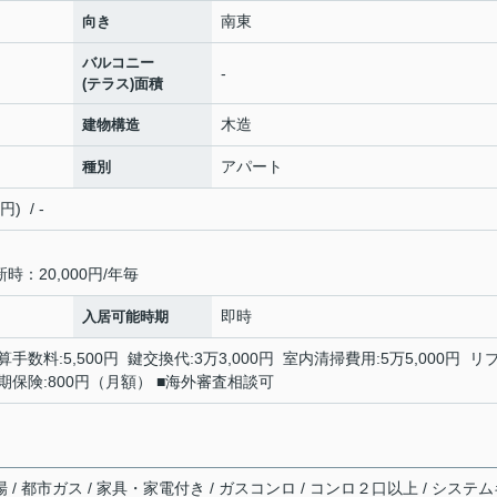
南東
向き
バルコニー
-
(テラス)面積
木造
建物構造
アパート
種別
 / -
：20,000円/年毎
即時
入居可能時期
手数料:5,500円 鍵交換代:3万3,000円 室内清掃費用:5万5,000円 リ
額短期保険:800円（月額） ■海外審査相談可
場 / 都市ガス / 家具・家電付き / ガスコンロ / コンロ２口以上 / システ