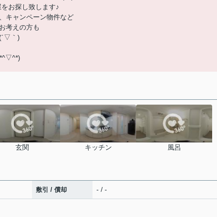
屋をお探し致します♪
、キャンペーン物件など
お考えの方も
´▽｀)
▽^*)
玄関
キッチン
風呂
- / -
敷引 / 償却