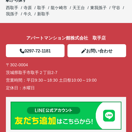
西取手
寺原
取手
龍ケ崎市
天王台
東我孫子
守谷
我孫子
牛久
新取手
アパートマンション館株式会社 取手店
0297-72-1181
お問い合わせ
〒302-0004
茨城県取手市取手２丁目2-7
営業時間：
平日9:30～18:30 土日祭10:00～19:00
定休日：
水曜日