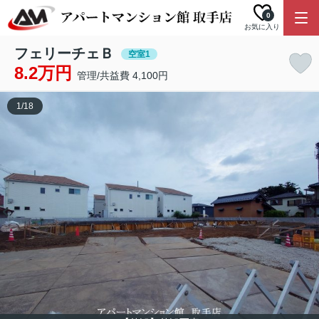
0
お気に入り
フェリーチェＢ
空室1
8.2万円
管理/共益費 4,100円
1
/
18