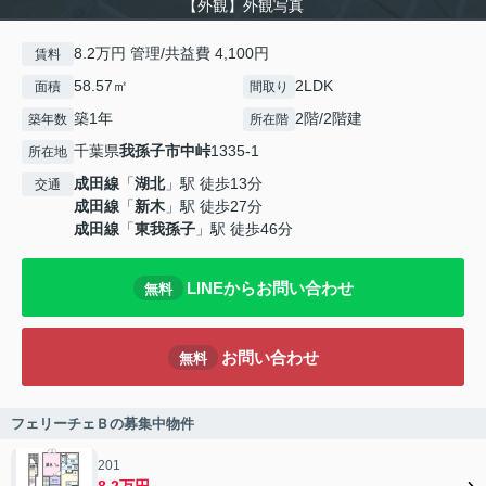
【外観】外観写真
8.2万円 管理/共益費 4,100円
賃料
58.57㎡
2LDK
面積
間取り
築1年
2階/2階建
築年数
所在階
千葉県
我孫子市
中峠
1335-1
所在地
成田線
「
湖北
」駅 徒歩13分
交通
成田線
「
新木
」駅 徒歩27分
成田線
「
東我孫子
」駅 徒歩46分
LINEからお問い合わせ
無料
お問い合わせ
無料
フェリーチェＢの募集中物件
201
8.2万円