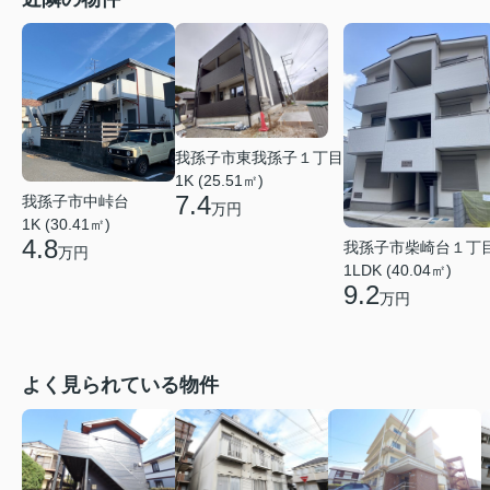
我孫子市東我孫子１丁目
1K (25.51㎡)
7.4
我孫子市中峠台
万円
1K (30.41㎡)
4.8
我孫子市柴崎台１丁
万円
1LDK (40.04㎡)
9.2
万円
よく見られている物件