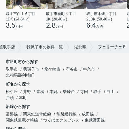
取手市白山６丁目
取手市新町４丁目
取手市本郷１丁目
1DK (24.84㎡)
1K (20.46㎡)
2LDK (59.40㎡)
1
3.5
2.8
6.4
万円
万円
万円
館取手店
我孫子市の物件一覧
湖北駅
フェリーチェＢ
市区町村から探す
取手市
我孫子市
龍ケ崎市
守谷市
牛久市
北相馬郡利根町
町名から探す
松ケ丘
井野
青柳
本郷
柴崎台
寺田
取手
白山
戸頭
本町
沿線から探す
常磐線
関東鉄道常総線
常磐緩行線
成田線
関東鉄道竜ケ崎線
つくばエクスプレス
東武野田線
駅から探す