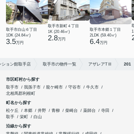
取手市新町４丁目
取手市白山６丁目
取手市本郷１丁目
1
1K (20.46㎡)
1DK (24.84㎡)
2LDK (59.40㎡)
2.8
万円
3.5
6.4
万円
万円
ンション館取手店
取手市の物件一覧
アザレアTⅢ
201
市区町村から探す
取手市
我孫子市
龍ケ崎市
守谷市
牛久市
北相馬郡利根町
町名から探す
松ケ丘
本郷
井野
青柳
柴崎台
薬師台
寺田
取手
栄町
白山
沿線から探す
常磐線
関東鉄道常総線
常磐緩行線
成田線