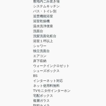
敷地内ごみ置き場
システムキッチン
バス・トイレ別
追焚機能浴室
浴室乾燥機
温水洗浄便座
洗面台
洗髪洗面化粧台
浴室１坪以上
シャワー
独立洗面台
エアコン
床下収納
ウォークインクロゼット
シューズボックス
BS
インターネット対応
ネット使用料無料
TVモニタ付インターホン
宅配ボックス
複層ガラス
防犯カメラ