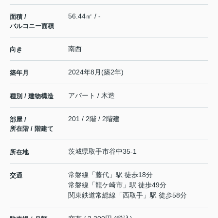
56.44㎡ / -
面積 /
バルコニー面積
南西
向き
2024年8月(築2年)
築年月
アパート / 木造
種別 / 建物構造
201 / 2階 / 2階建
部屋 /
所在階 / 階建て
茨城県
取手市
谷中
35-1
所在地
常磐線
「
藤代
」駅 徒歩18分
交通
常磐線
「
龍ケ崎市
」駅 徒歩49分
関東鉄道常総線
「
西取手
」駅 徒歩58分