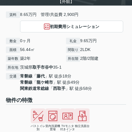
【外観】
8.65万円 管理/共益費 2,900円
賃料
初期費用シミュレーション
0ヶ月
9.65万円
敷金
礼金
56.44㎡
2LDK
面積
間取り
築2年
2階/2階建
築年数
所在階
茨城県
取手市
谷中
35-1
所在地
常磐線
「
藤代
」駅 徒歩18分
交通
常磐線
「
龍ケ崎市
」駅 徒歩49分
関東鉄道常総線
「
西取手
」駅 徒歩58分
物件の特徴
バストイレ
室内洗濯機
TVモニタ
独立洗面台
別
置場
付きインタ