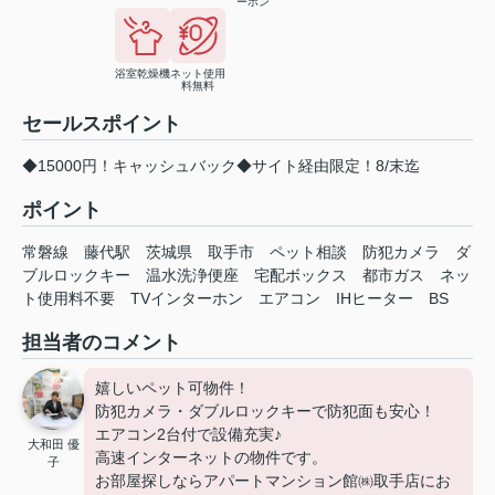
ーホン
浴室乾燥機
ネット使用
料無料
セールスポイント
◆15000円！キャッシュバック◆サイト経由限定！8/末迄
ポイント
常磐線
藤代駅
茨城県
取手市
ペット相談
防犯カメラ
ダ
ブルロックキー
温水洗浄便座
宅配ボックス
都市ガス
ネッ
ト使用料不要
TVインターホン
エアコン
IHヒーター
BS
担当者のコメント
嬉しいペット可物件！
防犯カメラ・ダブルロックキーで防犯面も安心！
エアコン2台付で設備充実♪
大和田 優
高速インターネットの物件です。
子
お部屋探しならアパートマンション館㈱取手店にお