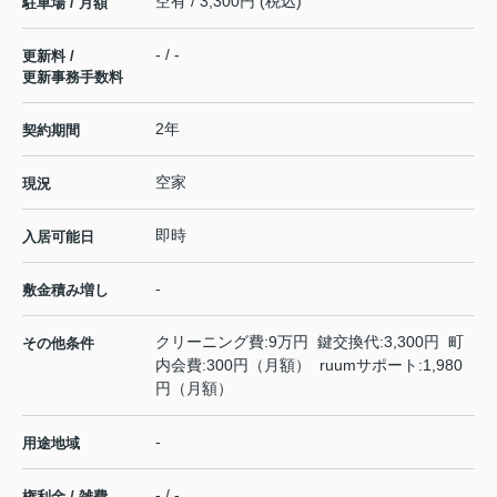
空有 / 3,300円 (税込)
駐車場 / 月額
- / -
更新料 /
更新事務手数料
2年
契約期間
空家
現況
即時
入居可能日
-
敷金積み増し
クリーニング費:9万円 鍵交換代:3,300円 町
その他条件
内会費:300円（月額） ruumサポート:1,980
円（月額）
-
用途地域
- / -
権利金 / 雑費