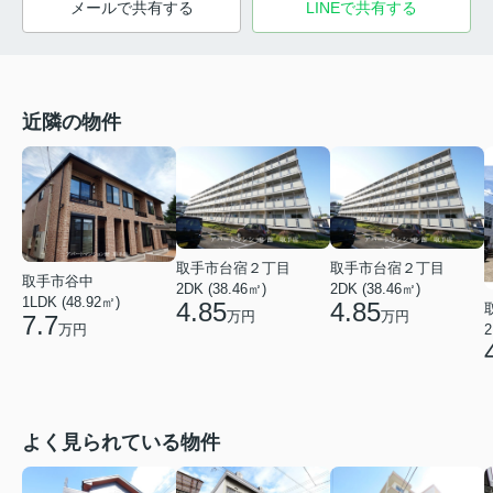
メールで共有する
LINEで共有する
近隣の物件
取手市台宿２丁目
取手市台宿２丁目
取手市谷中
2DK (38.46㎡)
2DK (38.46㎡)
1LDK (48.92㎡)
4.85
4.85
万円
万円
7.7
2
万円
よく見られている物件