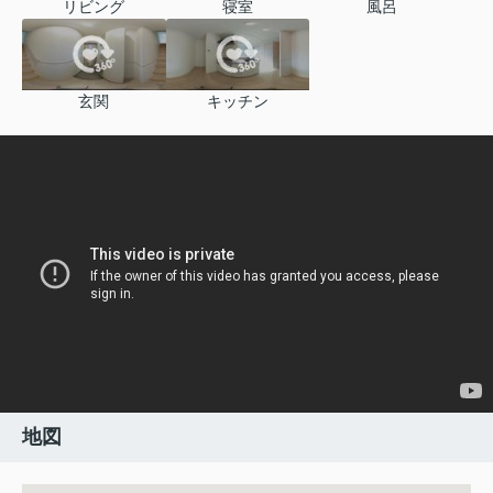
リビング
寝室
風呂
玄関
キッチン
地図