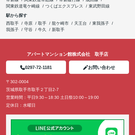
関東鉄道竜ケ崎線
つくばエクスプレス
東武野田線
駅から探す
西取手
寺原
取手
龍ケ崎市
天王台
東我孫子
我孫子
守谷
牛久
新取手
アパートマンション館株式会社 取手店
0297-72-1181
お問い合わせ
〒302-0004
茨城県取手市取手２丁目2-7
営業時間：
平日9:30～18:30 土日祭10:00～19:00
定休日：
水曜日