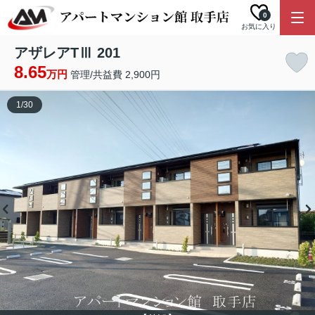
0
お気に入り
アザレアTⅢ 201
8.65
万円
管理/共益費 2,900円
1
/
30