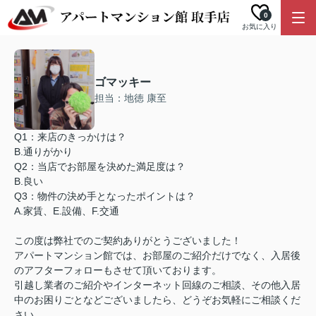
0
お気に入り
ゴマッキー
担当：地徳 康至
Q1：来店のきっかけは？
B.通りがかり
Q2：当店でお部屋を決めた満足度は？
B.良い
Q3：物件の決め手となったポイントは？
A.家賃、E.設備、F.交通
この度は弊社でのご契約ありがとうございました！
アパートマンション館では、お部屋のご紹介だけでなく、入居後
のアフターフォローもさせて頂いております。
引越し業者のご紹介やインターネット回線のご相談、その他入居
中のお困りごとなどございましたら、どうぞお気軽にご相談くだ
さい。