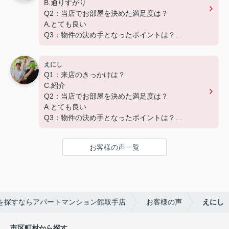
B.通りすがり
なく、入居後のアフターフォローもさせて頂いてお
Q2：当店でお部屋を決めた満足度は？
ります。
A.とても良い
引越し業者のご紹介やインターネット回線のご相
Q3：物件の決め手となったポイントは？
談、その他入居中のお困りごとなどございました
D.築年数
ら、どうぞお気軽にご相談ください。
Q４：その他
アパートマンション館は365日毎日キャンペーン
えにし
早めの対応でご迷惑おかけいたしました。
開催中！ お問い合わせは 0297(72)1181までどう
Q1：来店のきっかけは？
ありがとうございました。
ぞ♪
C.紹介
Q2：当店でお部屋を決めた満足度は？
この度は弊社でのご契約ありがとうございました！
A.とても良い
アパートマンション館では、お部屋のご紹介だけで
Q3：物件の決め手となったポイントは？
なく、入居後のアフターフォローもさせて頂いてお
B.環境
ります。
引越し業者のご紹介やインターネット回線のご相
お客様の声一覧
この度は弊社でのご契約ありがとうございました！
談、その他入居中のお困りごとなどございました
アパートマンション館では、お部屋のご紹介だけで
ら、どうぞお気軽にご相談ください。
なく、入居後のアフターフォローもさせて頂いてお
アパートマンション館は365日毎日キャンペーン
ります。
開催中！ お問い合わせは 0297(72)1181までどう
引越し業者のご紹介やインターネット回線のご相
ぞ♪
を探すならアパートマンション館取手店
お客様の声
えにし
談、その他入居中のお困りごとなどございました
ら、どうぞお気軽にご相談ください。
アパートマンション館は365日毎日キャンペーン
市区町村から探す