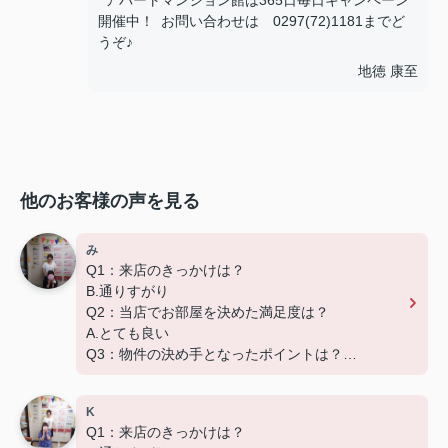
アパートマンション館は365日毎日キャンペーン
開催中！ お問い合わせは 0297(72)1181までど
うぞ♪
地徳 康至
他のお客様の声を見る
み
Q1：来店のきっかけは？
B.通りすがり
Q2：当店でお部屋を決めた満足度は？
A.とても良い
Q3：物件の決め手となったポイントは？
A.家賃 C.広さ
K
この度は弊社でのご契約ありがとうございました！
Q1：来店のきっかけは？
アパートマンション館では、お部屋のご紹介だけで