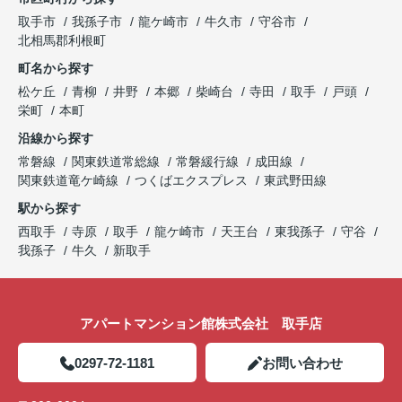
開催中！ お問い合わせは 0297(72)1181までどう
取手市
我孫子市
龍ケ崎市
牛久市
守谷市
ぞ♪
北相馬郡利根町
町名から探す
松ケ丘
青柳
井野
本郷
柴崎台
寺田
取手
戸頭
栄町
本町
沿線から探す
常磐線
関東鉄道常総線
常磐緩行線
成田線
関東鉄道竜ケ崎線
つくばエクスプレス
東武野田線
駅から探す
西取手
寺原
取手
龍ケ崎市
天王台
東我孫子
守谷
我孫子
牛久
新取手
アパートマンション館株式会社 取手店
0297-72-1181
お問い合わせ