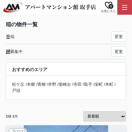
0
お気に入り
稲の物件一覧
稲
変更
募集中
変更
おすすめのエリア
松ケ丘
/
本郷
/
青柳
/
井野
/
柴崎台
/
寺田
/
取手
/
栄町
/
本町
/
戸頭
1
棟
1
件
アパート