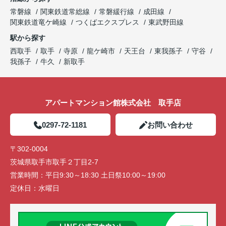
常磐線
関東鉄道常総線
常磐緩行線
成田線
関東鉄道竜ケ崎線
つくばエクスプレス
東武野田線
駅から探す
西取手
取手
寺原
龍ケ崎市
天王台
東我孫子
守谷
我孫子
牛久
新取手
アパートマンション館株式会社 取手店
0297-72-1181
お問い合わせ
〒302-0004
茨城県取手市取手２丁目2-7
営業時間：
平日9:30～18:30 土日祭10:00～19:00
定休日：
水曜日