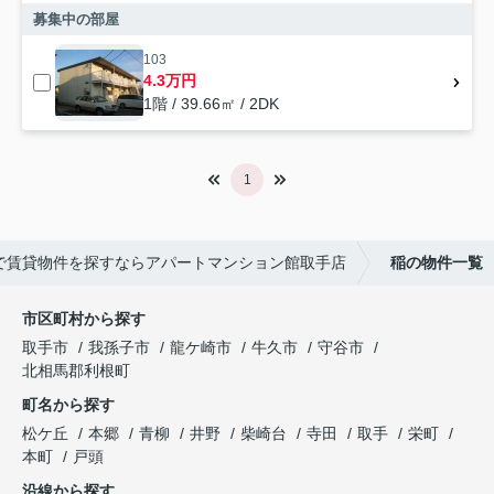
募集中の部屋
103
4.3万円
1階 / 39.66㎡ / 2DK
1
で賃貸物件を探すならアパートマンション館取手店
稲の物件一覧
市区町村から探す
取手市
我孫子市
龍ケ崎市
牛久市
守谷市
北相馬郡利根町
町名から探す
松ケ丘
本郷
青柳
井野
柴崎台
寺田
取手
栄町
本町
戸頭
沿線から探す