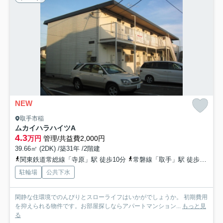
NEW
取手市稲
ムカイハラハイツA
4.3
万円
管理/共益費2,000円
39.66㎡ (2DK) /築31年 /2階建
関東鉄道常総線「寺原」駅 徒歩10分
常磐線「取手」駅 徒歩29分
駐輪場
公共下水
閑静な住環境でのんびりとスローライフはいかがでしょうか。 初期費用
を抑えられる物件です。お部屋探しならアパートマンション...
もっと見
る