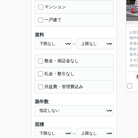
マンション
一戸建て
お部
賃料
物件
～
単身
初め
条件
まず
敷金・保証金なし
36
礼金・敷引なし
共益費・管理費込み
築年数
面積
～