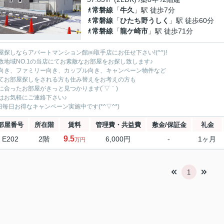
常磐線
「
牛久
」駅 徒歩7分
常磐線
「
ひたち野うしく
」駅 徒歩60分
常磐線
「
龍ケ崎市
」駅 徒歩71分
屋探しならアパートマンション館㈱取手店にお任せ下さい!(^^)!
数地域NO.1の当店にてお素敵なお部屋をお探し致します♪
向き、ファミリー向き、カップル向き、キャンペーン物件など
てお部屋探しをされる方も住み替えをお考えの方も
に合ったお部屋がきっと見つかります(´▽｀)
はお気軽にご連絡下さい♪
5日毎日お得なキャンペーン実施中です(*^▽^*)
部屋番号
所在階
賃料
管理費・共益費
敷金/保証金
礼金
9.5
E202
2階
6,000円
-
1ヶ月
万円
1