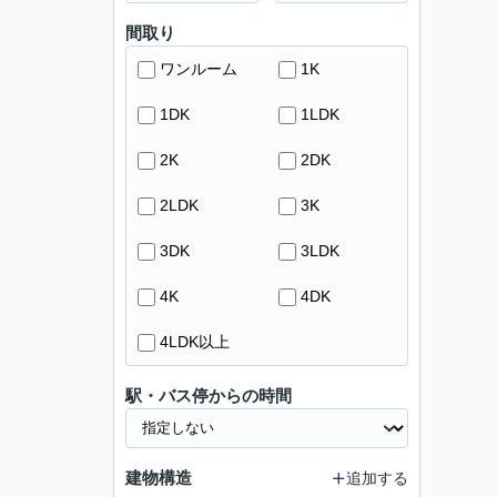
間取り
ワンルーム
1K
1DK
1LDK
2K
2DK
2LDK
3K
3DK
3LDK
4K
4DK
4LDK以上
駅・バス停からの時間
建物構造
追加する