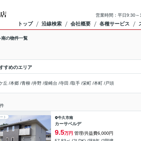
営業時間：平日9:30～1
トップ
沿線検索
会社概要
各種サービス
南の物件一覧
すすめのエリア
ケ丘
/
本郷
/
青柳
/
井野
/
柴崎台
/
寺田
/
取手
/
栄町
/
本町
/
戸頭
件
ート
牛久市
南
カーサベルデ
9.5
万円
管理/共益費6,000円
57.83㎡ (2LDK) /築8年 /2階建