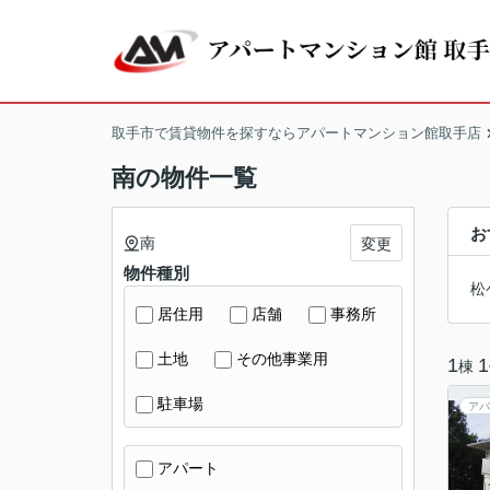
取手市で賃貸物件を探すならアパートマンション館取手店
南の物件一覧
お
南
変更
物件種別
松
居住用
店舗
事務所
土地
その他事業用
1
1
棟
駐車場
アパ
アパート