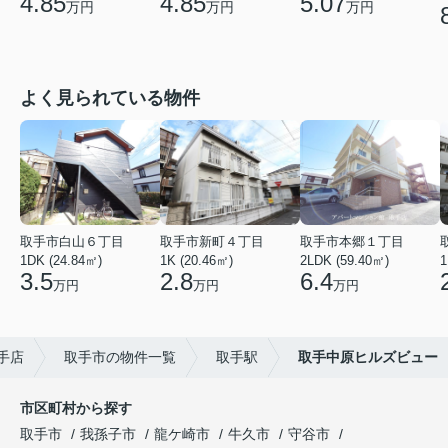
4.85
4.85
5.07
万円
万円
万円
よく見られている物件
取手市白山６丁目
取手市新町４丁目
取手市本郷１丁目
1DK (24.84㎡)
1K (20.46㎡)
2LDK (59.40㎡)
1
3.5
2.8
6.4
万円
万円
万円
手店
取手市の物件一覧
取手駅
取手中原ヒルズビュー
市区町村から探す
取手市
我孫子市
龍ケ崎市
牛久市
守谷市