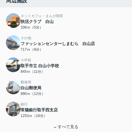
周辺施設
ネットカフェ・まんが喫茶
快活クラブ 白山
336ｍ（5分）
その他
ファッションセンターしまむら 白山店
717ｍ（9分）
小学校
取手市立 白山小学校
845ｍ（11分）
郵便局
白山郵便局
890ｍ（12分）
銀行
常陽銀行取手西支店
1253ｍ（16分）
すべて見る