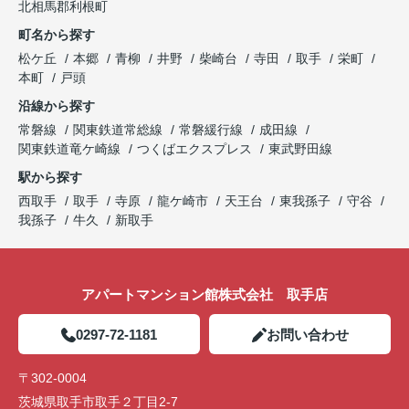
北相馬郡利根町
町名から探す
松ケ丘
本郷
青柳
井野
柴崎台
寺田
取手
栄町
本町
戸頭
沿線から探す
常磐線
関東鉄道常総線
常磐緩行線
成田線
関東鉄道竜ケ崎線
つくばエクスプレス
東武野田線
駅から探す
西取手
取手
寺原
龍ケ崎市
天王台
東我孫子
守谷
我孫子
牛久
新取手
アパートマンション館株式会社 取手店
0297-72-1181
お問い合わせ
〒302-0004
茨城県取手市取手２丁目2-7