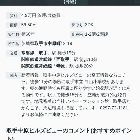
【外観】
4.9万円 管理/共益費 -
賃料
59.50㎡
3DK
面積
間取り
築60年
1-2階/2階建
築年数
所在階
茨城県
取手市
中原町
12-19
所在地
常磐線
「
取手
」駅 徒歩15分
交通
関東鉄道常総線
「
西取手
」駅 徒歩10分
関東鉄道常総線
「
寺原
」駅 徒歩20分
新着情報：取手中原ヒルズビューの空室情報ならコチ
備考
ラ。徒歩11分の場所に取手市立 白山小学校がありま
す。朝の通勤時でも座席に座りやすい始発駅が近くにあ
る物件です。駅まで徒歩15分と、立地が魅力的な物件
です。地元密着の当社アパートマンション館 取手店だ
からこそ、周辺環境も把握しています。0297-72-1181
よりお気軽にご連絡ください。
取手中原ヒルズビューのコメント(おすすめポイン
ト)