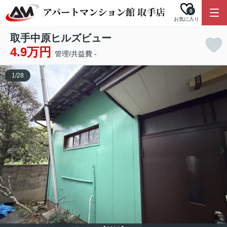
0
お気に入り
取手中原ヒルズビュー
4.9万円
管理/共益費 -
1
/
28