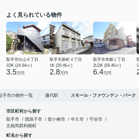
よく見られている物件
取手市白山６丁目
取手市新町４丁目
取手市本郷１丁目
1DK (24.84㎡)
1K (20.46㎡)
2LDK (59.40㎡)
1
3.5
2.8
6.4
万円
万円
万円
取手市の物件一覧
藤代駅
スモール・ファウンテン・パーク
市区町村から探す
取手市
我孫子市
龍ケ崎市
牛久市
守谷市
北相馬郡利根町
町名から探す