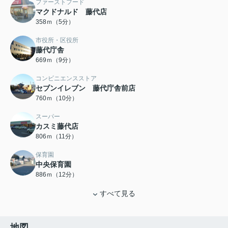
ファーストフード
マクドナルド 藤代店
358ｍ（5分）
市役所・区役所
藤代庁舎
669ｍ（9分）
コンビニエンスストア
セブンイレブン 藤代庁舎前店
760ｍ（10分）
スーパー
カスミ藤代店
806ｍ（11分）
保育園
中央保育園
886ｍ（12分）
すべて見る
地図