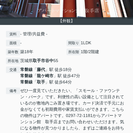
【外観】
- 管理/共益費 -
賃料
-
1LDK
面積
間取り
築18年
1階/2階建
築年数
所在階
茨城県
取手市
谷中
55
所在地
常磐線
「
藤代
」駅 徒歩18分
交通
常磐線
「
龍ケ崎市
」駅 徒歩47分
常磐線
「
取手
」駅 徒歩64分
ぜひ一度見ていただきたい、「スモール・ファウンテ
備考
ン・パーク」です。利便性の高い設備として注目されて
いるのが敷地内ごみ置き場です。カード決済で手元にお
金がなくても初期費用や家賃支払いができます。こちら
の物件はアパートです。0297-72-1181からアパートマ
ンション館 取手店までお問い合わせいただけます。気
になる物件が見つかりましたら、まずはご連絡をお待ち