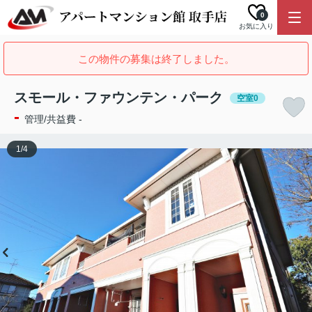
0
お気に入り
この物件の募集は終了しました。
スモール・ファウンテン・パーク
空室0
-
管理/共益費 -
1
/
4