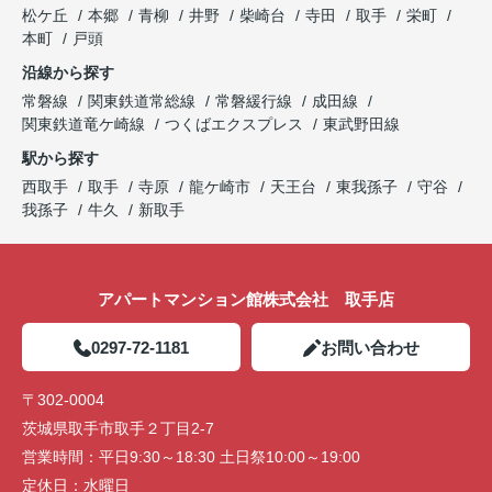
松ケ丘
本郷
青柳
井野
柴崎台
寺田
取手
栄町
本町
戸頭
沿線から探す
常磐線
関東鉄道常総線
常磐緩行線
成田線
関東鉄道竜ケ崎線
つくばエクスプレス
東武野田線
駅から探す
西取手
取手
寺原
龍ケ崎市
天王台
東我孫子
守谷
我孫子
牛久
新取手
アパートマンション館株式会社 取手店
0297-72-1181
お問い合わせ
〒302-0004
茨城県取手市取手２丁目2-7
営業時間：
平日9:30～18:30 土日祭10:00～19:00
定休日：
水曜日