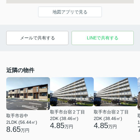
地図アプリで見る
メールで共有する
LINEで共有する
近隣の物件
取手市台宿２丁目
取手市台宿２丁目
取手市谷中
2DK (38.46㎡)
2DK (38.46㎡)
2LDK (56.44㎡)
1
4.85
4.85
万円
万円
8.65
万円