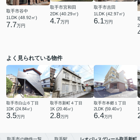
取手市宮和田
取手市吉田
取手市谷中
2DK (40.29㎡)
1LDK (42.97㎡)
1LDK (48.92㎡)
4.7
6.1
万円
万円
7.7
2
万円
よく見られている物件
取手市白山６丁目
取手市新町４丁目
取手市本郷１丁目
1DK (24.84㎡)
1K (20.46㎡)
2LDK (59.40㎡)
1
3.5
2.8
6.4
万円
万円
万円
取手市の物件一覧
取手駅
レオパレスグレール取手新町