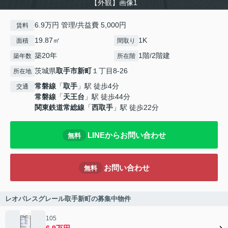
【外観】画像1
6.9万円 管理/共益費 5,000円
賃料
19.87㎡
1K
面積
間取り
築20年
1階/2階建
築年数
所在階
茨城県
取手市
新町
１丁目8-26
所在地
常磐線
「
取手
」駅 徒歩4分
交通
常磐線
「
天王台
」駅 徒歩44分
関東鉄道常総線
「
西取手
」駅 徒歩22分
LINEからお問い合わせ
無料
お問い合わせ
無料
レオパレスグレール取手新町の募集中物件
105
6.9万円