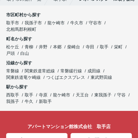
市区町村から探す
取手市
我孫子市
龍ケ崎市
牛久市
守谷市
北相馬郡利根町
町名から探す
松ケ丘
青柳
井野
本郷
柴崎台
寺田
取手
栄町
戸頭
白山
沿線から探す
常磐線
関東鉄道常総線
常磐緩行線
成田線
関東鉄道竜ケ崎線
つくばエクスプレス
東武野田線
駅から探す
西取手
取手
寺原
龍ケ崎市
天王台
東我孫子
守谷
我孫子
牛久
新取手
アパートマンション館株式会社 取手店