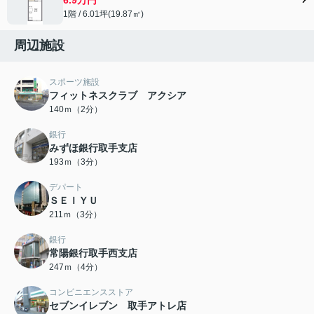
1階 / 6.01坪(19.87㎡)
周辺施設
スポーツ施設
フィットネスクラブ アクシア
140ｍ（2分）
銀行
みずほ銀行取手支店
193ｍ（3分）
デパート
ＳＥＩＹＵ
211ｍ（3分）
銀行
常陽銀行取手西支店
247ｍ（4分）
コンビニエンスストア
セブンイレブン 取手アトレ店