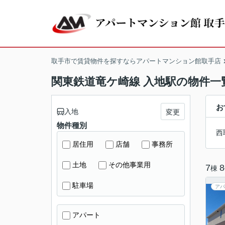
取手市で賃貸物件を探すならアパートマンション館取手店
関東鉄道竜ケ崎線 入地駅の物件一
お
入地
変更
物件種別
西
居住用
店舗
事務所
土地
その他事業用
7
8
棟
駐車場
アパ
アパート