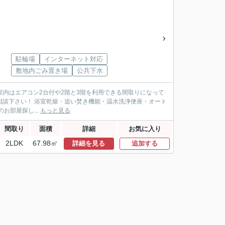
駐輪場
インターネット対応
敷地内ごみ置き場
公共下水
♪ 室内はエアコン2台付や2階と3階を利用できる間取りになって
ご相談下さい！ 浴室乾燥・追い焚き機能・温水洗浄便座・オート
お部屋探し...
もっと見る
間取り
面積
詳細
お気に入り
2LDK
67.98㎡
詳細を見る
追加する