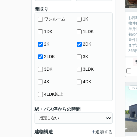
間取り
お部
ワンルーム
1K
物件
単身
1DK
1LDK
初め
条件
2K
2DK
まず
36
2LDK
3K
3DK
3LDK
4K
4DK
アパ
4LDK以上
駅・バス停からの時間
建物構造
追加する