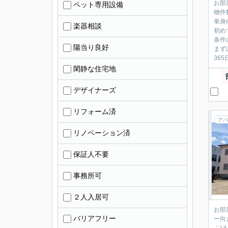
お部
ペット専用設備
物件
単身
楽器相談
初め
条件
陽当り良好
まず
36
閑静な住宅地
デザイナーズ
リフォーム済
アパ
リノベーション済
保証人不要
事務所可
２人入居可
お部
バリアフリー
ー向