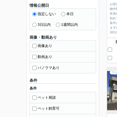
お部
情報公開日
物件
指定しない
本日
単身
初め
条件
3日以内
1週間以内
まず
36
画像・動画あり
画像あり
動画あり
パノラマあり
アパ
条件
条件
ペット相談
ペット飼育可