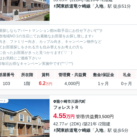
関東鉄道竜ケ崎線
「
入地
」駅 徒歩51分
屋探しならアパートマンション館㈱取手店にお任せ下さい!(^^)!
数地域NO.1の当店にてお素敵なお部屋をお探し致します♪
向き、ファミリー向き、カップル向き、キャンペーン物件など
てお部屋探しをされる方も住み替えをお考えの方も
に合ったお部屋がきっと見つかります(´▽｀)
はお気軽にご連絡下さい♪
5日毎日お得なキャンペーン実施中です(*^▽^*)
部屋番号
所在階
賃料
管理費・共益費
敷金/保証金
礼金
6.2
103
1階
4,000円
1ヶ月
0ヶ月
万円
ート
龍ケ崎市
川原代町
フォレストＲ
4.55
万円
管理/共益費3,500円
42.77㎡ (2DK) /築21年 /2階建
関東鉄道竜ケ崎線
「
入地
」駅 徒歩5分