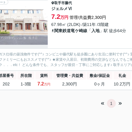
ート
取手市
藤代
ジェルメⅥ
7.2
万円
管理/共益費2,300円
67.98㎡ (2LDK) /築11年 /3階建
関東鉄道竜ケ崎線
「
入地
」駅 徒歩64分
ガス仕様の築浅物件です(^^♪ コンビニや藤代駅も徒歩圏にあり生活に便利です(^^
ファミリーにもおススメです(^^♪ ★家賃や入居日、初期費用の交渉などなんでも
ク．．．etc！ どんな条件でも、スタッフが親切・丁寧にご対応します♪ 取手エリアの
部屋番号
所在階
賃料
管理費・共益費
敷金/保証金
礼金
7.2
202
1-3階
2,300円
0ヶ月
10.2万円
万円
1