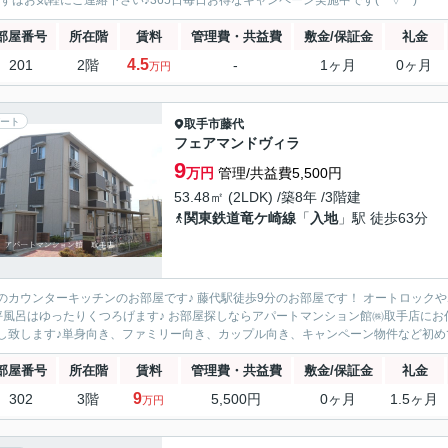
まずはお気軽にご連絡下さい♪365日毎日お得なキャンペーン実施中です(*^▽^*)
部屋番号
所在階
賃料
管理費・共益費
敷金/保証金
礼金
4.5
201
2階
-
1ヶ月
0ヶ月
万円
ート
取手市
藤代
フェアマンドヴィラ
9
万円
管理/共益費5,500円
53.48㎡ (2LDK) /築8年 /3階建
関東鉄道竜ケ崎線
「
入地
」駅 徒歩63分
のカウンターキッチンのお部屋です♪ 藤代駅徒歩9分のお部屋です！ オートロックや
坪風呂はゆったりくつろげます♪ お部屋探しならアパートマンション館㈱取手店にお任せ
し致します♪単身向き、ファミリー向き、カップル向き、キャンペーン物件など初めて
部屋番号
所在階
賃料
管理費・共益費
敷金/保証金
礼金
9
302
3階
5,500円
0ヶ月
1.5ヶ月
万円