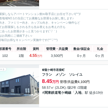
屋探しならアパートマンション館㈱取手店にお任せ下さい!(^^)!
数地域NO.1の当店にてお素敵なお部屋をお探し致します♪
向き、ファミリー向き、カップル向き、キャンペーン物件など
てお部屋探しをされる方も住み替えをお考えの方も
に合ったお部屋がきっと見つかります(´▽｀)
はお気軽にご連絡下さい♪
5日毎日お得なキャンペーン実施中です(*^▽^*)
部屋番号
所在階
賃料
管理費・共益費
敷金/保証金
礼金
4.55
102
1階
3,500円
0ヶ月
0ヶ月
万円
ート
龍ケ崎市
若柴町
フラン メゾン ソレイユ
8.45
万円
管理/共益費4,100円
58.57㎡ (2LDK) /築2年 /2階建
関東鉄道竜ケ崎線
「
入地
」駅 徒歩19分