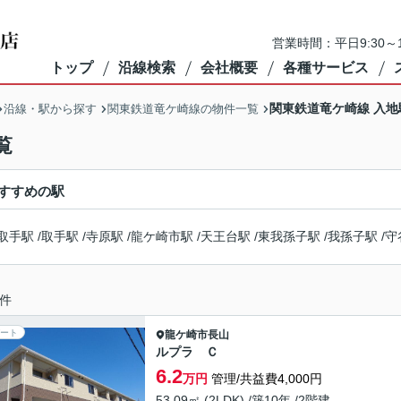
営業時間：平日9:30～1
トップ
沿線検索
会社概要
各種サービス
関東鉄道竜ケ崎線 入
沿線・駅から探す
関東鉄道竜ケ崎線の物件一覧
覧
すすめの駅
取手駅
/
取手駅
/
寺原駅
/
龍ケ崎市駅
/
天王台駅
/
東我孫子駅
/
我孫子駅
/
守
件
ート
龍ケ崎市
長山
ルプラ Ｃ
6.2
万円
管理/共益費4,000円
53.09㎡ (2LDK) /築10年 /2階建