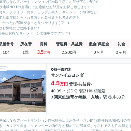
屋探しならアパートマンション館㈱取手店にお任せ下さい!(^^)!
数地域NO.1の当店にてお素敵なお部屋をお探し致します♪
向き、ファミリー向き、カップル向き、キャンペーン物件など
てお部屋探しをされる方も住み替えをお考えの方も
に合ったお部屋がきっと見つかります(´▽｀)
はお気軽にご連絡下さい♪
5日毎日お得なキャンペーン実施中です(*^▽^*)
部屋番号
所在階
賃料
管理費・共益費
敷金/保証金
礼金
3.5
104
1階
2,200円
0ヶ月
0ヶ月
万円
ート
取手市
椚木
サンハイムヨシダ
4.5
万円
管理/共益費-
40.09㎡ (2DK) /築31年 /2階建
関東鉄道竜ケ崎線
「
入地
」駅 徒歩69分
屋探しならアパートマンション館㈱取手店にお任せ下さい!(^^)!物件数地域NO.1
き、カップル向き、キャンペーン物件など初めてお部屋探しをされる方も住み替えを