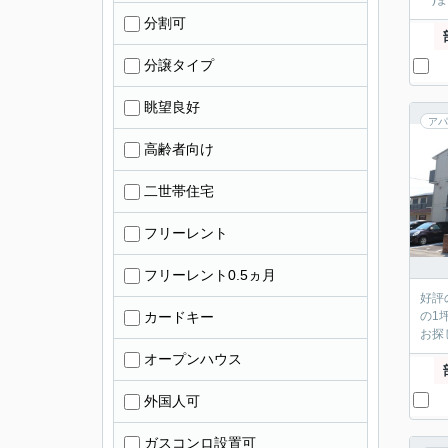
｀)
分割可
分譲タイプ
眺望良好
アパ
高齢者向け
二世帯住宅
フリーレント
フリーレント0.5ヵ月
好評
カードキー
の1
お探
オープンハウス
外国人可
ガスコンロ設置可