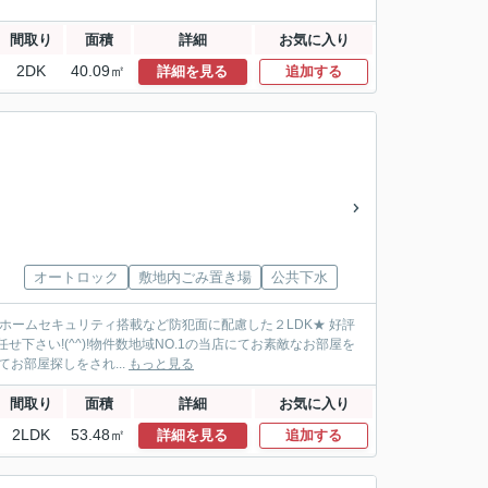
間取り
面積
詳細
お気に入り
2DK
40.09㎡
詳細を見る
追加する
オートロック
敷地内ごみ置き場
公共下水
ホームセキュリティ搭載など防犯面に配慮した２LDK★ 好評
下さい!(^^)!物件数地域NO.1の当店にてお素敵なお部屋を
お部屋探しをされ...
もっと見る
間取り
面積
詳細
お気に入り
2LDK
53.48㎡
詳細を見る
追加する