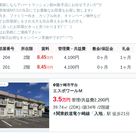
屋探しならアパートマンション館㈱取手店にお任せ下さい!(^^)!
数地域NO.1の当店にてお素敵なお部屋をお探し致します♪
向き、ファミリー向き、カップル向き、キャンペーン物件など
てお部屋探しをされる方も住み替えをお考えの方も
に合ったお部屋がきっと見つかります(´▽｀)
はお気軽にご連絡下さい♪
5日毎日お得なキャンペーン実施中です(*^▽^*)
部屋番号
所在階
賃料
管理費・共益費
敷金/保証金
礼金
8.45
204
2階
4,100円
0ヶ月
1ヶ月
万円
8.45
201
2階
4,100円
0ヶ月
1ヶ月
万円
ート
龍ケ崎市
平台
エスポワールＭ
3.5
万円
管理/共益費2,200円
39.74㎡ (2DK) /築34年 /2階建
関東鉄道竜ケ崎線
「
入地
」駅 徒歩21分