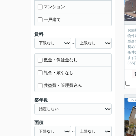
マンション
一戸建て
お部
賃料
物件
単身
～
初め
条件
まず
敷金・保証金なし
36
礼金・敷引なし
共益費・管理費込み
築年数
アパ
面積
～