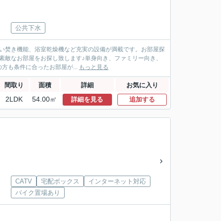
公共下水
追い焚き機能、浴室乾燥機など充実の設備が満載です。お部屋探
てお素敵なお部屋をお探し致します♪単身向き、ファミリー向き、
も条件に合ったお部屋が...
もっと見る
間取り
面積
詳細
お気に入り
2LDK
54.00㎡
詳細を見る
追加する
CATV
宅配ボックス
インターネット対応
バイク置場あり