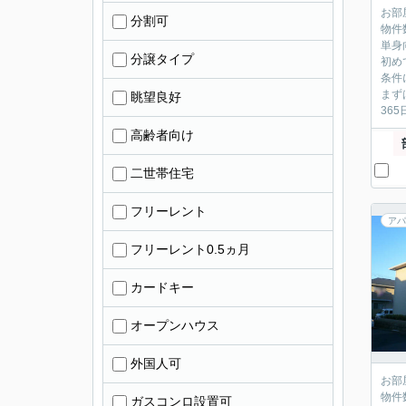
お部
分割可
物件
単身
分譲タイプ
初め
条件
まず
眺望良好
36
高齢者向け
二世帯住宅
フリーレント
アパ
フリーレント0.5ヵ月
カードキー
オープンハウス
外国人可
お部
物件
ガスコンロ設置可