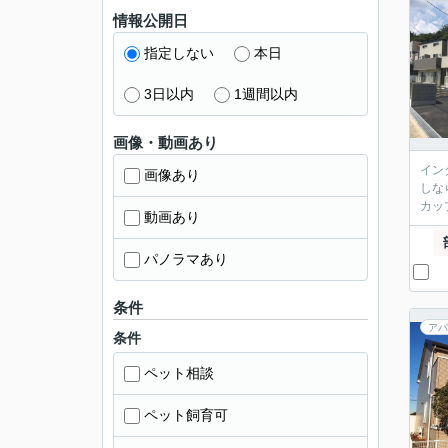
情報公開日
指定しない
本日
3日以内
1週間以内
画像・動画あり
イン
画像あり
しな
カッ
動画あり
パノラマあり
条件
アパ
条件
ペット相談
ペット飼育可