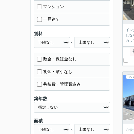
マンション
一戸建て
イン
賃料
しな
カッ
～
敷金・保証金なし
礼金・敷引なし
アパ
共益費・管理費込み
築年数
面積
～
◇最