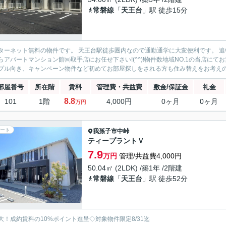
常磐線
「
天王台
」駅 徒歩15分
ターネット無料の物件です。 天王台駅徒歩圏内なので通勤通学に大変便利です。 
らアパートマンション館㈱取手店にお任せ下さい!(^^)!物件数地域NO.1の当店に
プル向き、キャンペーン物件など初めてお部屋探しをされる方も住み替えをお考えの方
部屋番号
所在階
賃料
管理費・共益費
敷金/保証金
礼金
8.8
101
1階
4,000円
0ヶ月
0ヶ月
万円
ート
我孫子市
中峠
ティープラントＶ
7.9
万円
管理/共益費4,000円
50.04㎡ (2LDK) /築1年 /2階建
常磐線
「
天王台
」駅 徒歩52分
大！成約賃料の10%ポイント進呈◇対象物件限定8/31迄