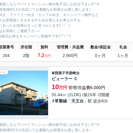
屋探しならアパートマンション館㈱取手店にお任せ下さい!(^^)!
数地域NO.1の当店にてお素敵なお部屋をお探し致します♪
向き、ファミリー向き、カップル向き、キャンペーン物件など
てお部屋探しをされる方も住み替えをお考えの方も
に合ったお部屋がきっと見つかります(´▽｀)
はお気軽にご連絡下さい♪
5日毎日お得なキャンペーン実施中です(*^▽^*)
部屋番号
所在階
賃料
管理費・共益費
敷金/保証金
礼金
7.2
204
2階
2,900円
0ヶ月
1ヶ月
万円
ート
我孫子市
柴崎台
ビューラー Ｃ
10
万円
管理/共益費6,000円
55.44㎡ (2LDK) /築15年 /2階建
常磐線
「
天王台
」駅 徒歩8分
屋探しならアパートマンション館㈱取手店にお任せ下さい!(^^)!
数地域NO.1の当店にてお素敵なお部屋をお探し致します♪