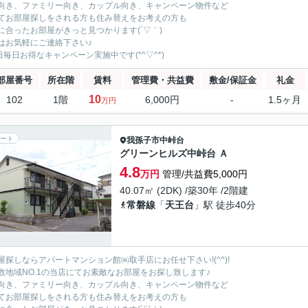
向き、ファミリー向き、カップル向き、キャンペーン物件など
てお部屋探しをされる方も住み替えをお考えの方も
に合ったお部屋がきっと見つかります(´▽｀)
はお気軽にご連絡下さい♪
5日毎日お得なキャンペーン実施中です(*^▽^*)
部屋番号
所在階
賃料
管理費・共益費
敷金/保証金
礼金
10
102
1階
6,000円
-
1.5ヶ月
万円
ート
我孫子市
中峠台
グリーンヒルズ中峠台 Ａ
4.8
万円
管理/共益費5,000円
40.07㎡ (2DK) /築30年 /2階建
常磐線
「
天王台
」駅 徒歩40分
屋探しならアパートマンション館㈱取手店にお任せ下さい!(^^)!
数地域NO.1の当店にてお素敵なお部屋をお探し致します♪
向き、ファミリー向き、カップル向き、キャンペーン物件など
てお部屋探しをされる方も住み替えをお考えの方も