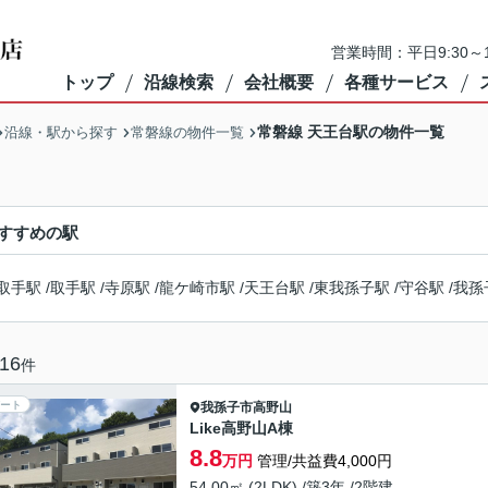
営業時間：平日9:30～1
トップ
沿線検索
会社概要
各種サービス
常磐線 天王台駅の物件一覧
沿線・駅から探す
常磐線の物件一覧
すすめの駅
取手駅
/
取手駅
/
寺原駅
/
龍ケ崎市駅
/
天王台駅
/
東我孫子駅
/
守谷駅
/
我孫
16
件
ート
我孫子市
高野山
Like高野山A棟
8.8
万円
管理/共益費4,000円
54.00㎡ (2LDK) /築3年 /2階建