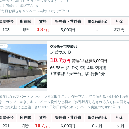
に合ったお部屋がきっと見つかります(´▽｀)
はお気軽にご連絡下さい♪
5日毎日お得なキャンペーン実施中です(*^▽^*)
部屋番号
所在階
賃料
管理費・共益費
敷金/保証金
礼金
4.8
103
1階
5,000円
-
3万円
万円
ート
我孫子市
柴崎台
メビウス Ｂ
10.7
万円
管理/共益費6,000円
66.58㎡ (2LDK) /築14年 /2階建
常磐線
「
天王台
」駅 徒歩9分
屋探しならアパートマンション館㈱取手店にお任せ下さい!(^^)!物件数地域NO.1
き、カップル向き、キャンペーン物件など初めてお部屋探しをされる方も住み替えを
まずはお気軽にご連絡下さい♪365日毎日お得なキャンペーン実施中です(*^▽^*)
部屋番号
所在階
賃料
管理費・共益費
敷金/保証金
礼金
10.7
201
2階
6,000円
0ヶ月
1ヶ月
万円