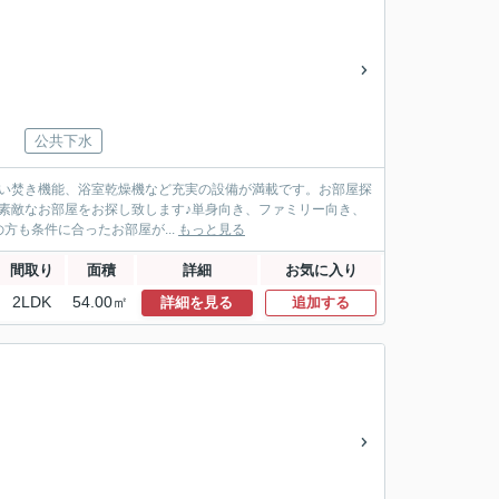
公共下水
追い焚き機能、浴室乾燥機など充実の設備が満載です。お部屋探
てお素敵なお部屋をお探し致します♪単身向き、ファミリー向き、
も条件に合ったお部屋が...
もっと見る
間取り
面積
詳細
お気に入り
2LDK
54.00㎡
詳細を見る
追加する