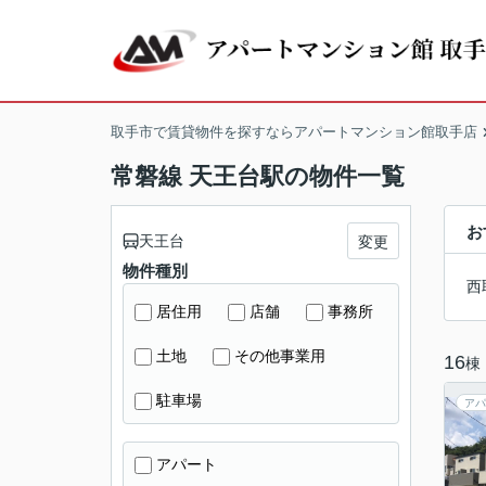
取手市で賃貸物件を探すならアパートマンション館取手店
常磐線 天王台駅の物件一覧
お
天王台
変更
物件種別
西
居住用
店舗
事務所
土地
その他事業用
16
棟
駐車場
アパ
アパート