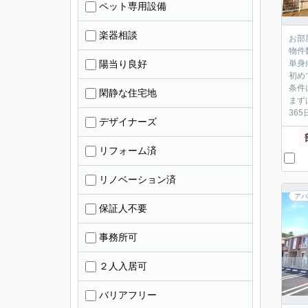
ペット専用設備
楽器相談
お部
物件
陽当り良好
単身
初め
条件
閑静な住宅地
まず
36
デザイナーズ
リフォーム済
リノベーション済
アパ
保証人不要
事務所可
２人入居可
バリアフリー