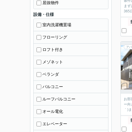
条件
居抜物件
まず
36
設備・仕様
室内洗濯機置場
フローリング
アパ
ロフト付き
メゾネット
ベランダ
バルコニー
ルーフバルコニー
お部
ー向
｀)
オール電化
エレベーター