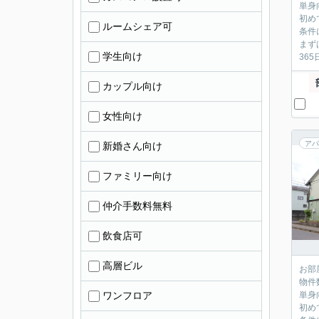
単身
初め
ルームシェア可
条件
まず
学生向け
36
カップル向け
女性向け
アパ
新婚さん向け
ファミリー向け
仲介手数料無料
飲食店可
高層ビル
お部
物件
ワンフロア
単身
初め