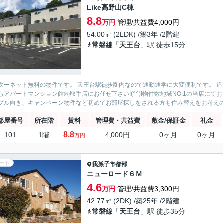
Like高野山C棟
8.8
万円
管理/共益費4,000円
54.00㎡ (2LDK) /築3年 /2階建
常磐線
「
天王台
」駅 徒歩15分
ターネット無料の物件です。 天王台駅徒歩圏内なので通勤通学に大変便利です。 
らアパートマンション館㈱取手店にお任せ下さい!(^^)!物件数地域NO.1の当店に
プル向き、キャンペーン物件など初めてお部屋探しをされる方も住み替えをお考えの方
部屋番号
所在階
賃料
管理費・共益費
敷金/保証金
礼金
8.8
101
1階
4,000円
0ヶ月
0ヶ月
万円
ート
我孫子市
都部
ニューロード６Ｍ
4.6
万円
管理/共益費3,300円
42.77㎡ (2DK) /築25年 /2階建
常磐線
「
天王台
」駅 徒歩35分