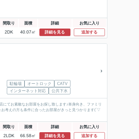
間取り
面積
詳細
お気に入り
2DK
40.07㎡
詳細を見る
追加する
駐輪場
オートロック
CATV
インターネット対応
公共下水
の当店にてお素敵なお部屋をお探し致します♪単身向き、ファミリ
お考えの方も条件に合ったお部屋がきっと見つかります(´▽
間取り
面積
詳細
お気に入り
2LDK
66.58㎡
詳細を見る
追加する