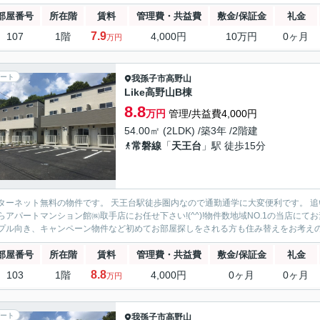
部屋番号
所在階
賃料
管理費・共益費
敷金/保証金
礼金
7.9
107
1階
4,000円
10万円
0ヶ月
万円
ート
我孫子市
高野山
Like高野山B棟
8.8
万円
管理/共益費4,000円
54.00㎡ (2LDK) /築3年 /2階建
常磐線
「
天王台
」駅 徒歩15分
ターネット無料の物件です。 天王台駅徒歩圏内なので通勤通学に大変便利です。 
らアパートマンション館㈱取手店にお任せ下さい!(^^)!物件数地域NO.1の当店に
プル向き、キャンペーン物件など初めてお部屋探しをされる方も住み替えをお考えの方
部屋番号
所在階
賃料
管理費・共益費
敷金/保証金
礼金
8.8
103
1階
4,000円
0ヶ月
0ヶ月
万円
ート
我孫子市
高野山