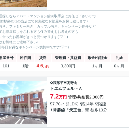
屋探しならアパートマンション館㈱取手店にお任せ下さい!(^^)!
数地域NO.1の当店にてお素敵なお部屋をお探し致します♪
向き、ファミリー向き、カップル向き、キャンペーン物件など
てお部屋探しをされる方も住み替えをお考えの方も
に合ったお部屋がきっと見つかります(´▽｀)
はお気軽にご連絡下さい♪
5日毎日お得なキャンペーン実施中です(*^▽^*)
部屋番号
所在階
賃料
管理費・共益費
敷金/保証金
礼金
4.6
101
1階
3,300円
1ヶ月
0ヶ月
万円
ート
我孫子市
高野山
トエムフェルトＡ
7.2
万円
管理/共益費2,900円
57.76㎡ (2LDK) /築14年 /2階建
常磐線
「
天王台
」駅 徒歩19分