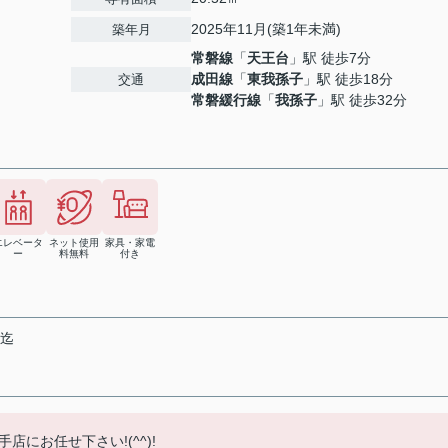
2025年11月(築1年未満)
築年月
常磐線
「
天王台
」駅 徒歩7分
成田線
「
東我孫子
」駅 徒歩18分
交通
常磐緩行線
「
我孫子
」駅 徒歩32分
エレベータ
ネット使用
家具・家電
ー
料無料
付き
末迄
にお任せ下さい!(^^)!