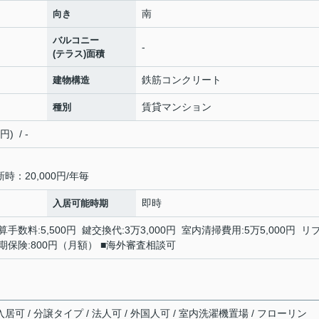
南
向き
バルコニー
-
(テラス)面積
鉄筋コンクリート
建物構造
賃貸マンション
種別
 / -
：20,000円/年毎
即時
入居可能時期
手数料:5,500円 鍵交換代:3万3,000円 室内清掃費用:5万5,000円 リ
額短期保険:800円（月額） ■海外審査相談可
居可 / 分譲タイプ / 法人可 / 外国人可 / 室内洗濯機置場 / フローリン