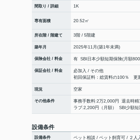
1K
間取り / 詳細
20.52㎡
専有面積
3階 / 5階建
所在階 / 階建て
2025年11月(築1年未満)
築年月
保険会社 / 料金
有 SBI日本少額短期保険(月額800円)
保証会社 / 料金
必加入 / その他
初回保証料：総賃料の100％ 更新時
空家
現況
その他条件
事務手数料:2万2,000円 退去時精算
ラブ:2,200円（月額） SBI少
設備条件
設備条件
ペット相談 / ペット飼育可 / ２人入