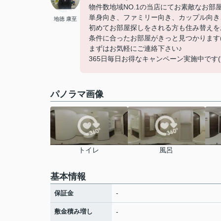
物件数地域NO.1の当店にてお素敵なお部
単身向き、ファミリー向き、カップル向き
地徳 康至
初めてお部屋探しをされる方も住み替えを
条件に合ったお部屋がきっと見つかります(
まずはお気軽にご連絡下さい♪
365日毎日お得なキャンペーン実施中です(*^
パノラマ画像
トイレ
風呂
基本情報
-
保証金
敷金積み増し
-