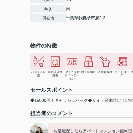
南
向き
千葉県
我孫子市
泉
2-3
所在地
物件の特徴
バストイレ
室内洗濯機
TVモニタ付
独立洗面台
浴室乾燥機
オートロッ
別
置場
きインター
ク
ホン
セールスポイント
◆15000円！キャッシュバック◆サイト経由限定！8/
担当者のコメント
お部屋探しならアパートマンション館㈱取手店