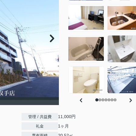
11,000円
管理 / 共益費
1ヶ月
礼金
20.52㎡
専有面積