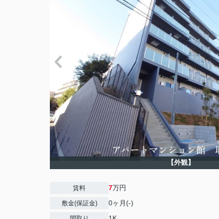
【外観】
7
万円
賃料
0ヶ月(-)
敷金(保証金)
1K
間取り