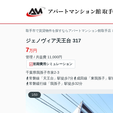
取手市で賃貸物件を探すならアパートマンション館取手店
ジェノヴィア天王台 317
7
万円
管理 / 共益費 11,000円
初期費用シミュレーション
千葉県
我孫子市
泉
2-3
常磐線「天王台」駅徒歩7分
成田線「東我孫子」駅
常磐緩行線「我孫子」駅徒歩32分
1
/
50