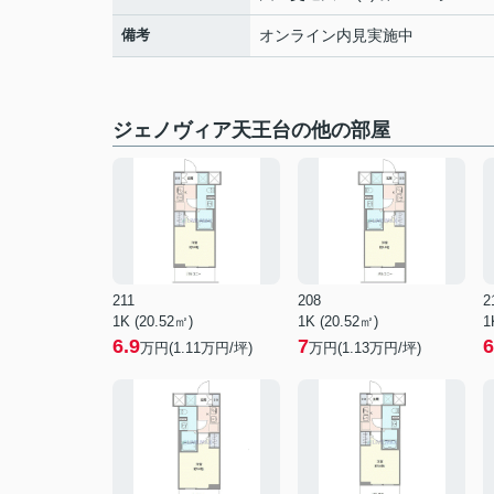
備考
オンライン内見実施中
ジェノヴィア天王台の他の部屋
211
208
2
1K (20.52㎡)
1K (20.52㎡)
1
6.9
7
6
万円(
1.11
万円/坪)
万円(
1.13
万円/坪)